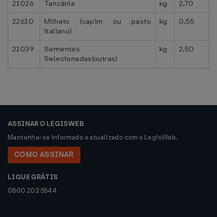
21026
Tanzânia
kg
2,70
22610
Milheto (capim ou pasto
kg
0,55
italiano)
21039
Sementes
kg
2,50
Selecionadas(outras)
ASSINAR O LEGISWEB
Mantenha-se informado e atualizado com o LegisWeb.
COMO ASSINAR
LIGUE GRÁTIS
0800 202 5544