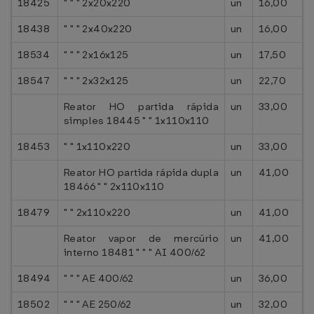
18425
" " " 2x20x220
un
16,00
18438
" " " 2x40x220
un
16,00
18534
" " " 2x16x125
un
17,50
18547
" " " 2x32x125
un
22,70
Reator HO partida rápida
un
33,00
simples 18445 " " 1x110x110
18453
" " 1x110x220
un
33,00
Reator HO partida rápida dupla
un
41,00
18466 " " 2x110x110
18479
" " 2x110x220
un
41,00
Reator vapor de mercúrio
un
41,00
interno 18481 " " " AI 400/62
18494
" " " AE 400/62
un
36,00
18502
" " " AE 250/62
un
32,00