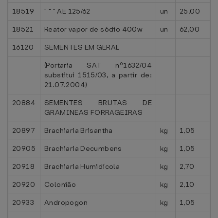
18519
" " " AE 125/62
un
25,00
18521
Reator vapor de sódio 400w
un
62,00
16120
SEMENTES EM GERAL
(Portaria SAT nº1632/04
substitui 1515/03, a partir de:
21.07.2004)
20884
SEMENTES BRUTAS DE
GRAMINEAS FORRAGEIRAS
20897
Brachiaria Brisantha
kg
1,05
20905
Brachiaria Decumbens
kg
1,05
20918
Brachiaria Humidícola
kg
2,70
20920
Colonião
kg
2,10
20933
Andropogon
kg
1,05