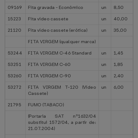
09169
Fita gravada - Econômico
un
8,50
15223
Fita vídeo cassete
un
40,00
21120
Fita vídeo cassete (erótica)
un
35,00
FITA VIRGEM (qualquer marca)
53244
FITA VIRGEM C-46 Standard
un
1,45
53251
FITA VIRGEM C-60
un
1,85
53260
FITA VIRGEM C-90
un
2,40
53272
FITA VIRGEM T-120 (Vídeo
un
6,00
Cassete)
21795
FUMO (TABACO)
(Portaria SAT nº1632/04
substitui 1572/04, a partir de:
21.07.2004)