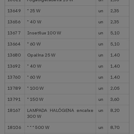
13649
" 25 W
un
2,35
13656
" 40 W
un
2,35
13677
Insetilux 100 W
un
5,10
13664
" 60 W
un
5,10
13680
Opalina 25 W
un
1,40
13692
" 40 W
un
1,40
13760
" 60 W
un
1,40
13789
" 100 W
un
2,05
13791
" 150 W
un
3,60
18167
LAMPADA HALÓGENA encaixe
un
8,20
300 W
18106
" " " 500 W
un
8,70