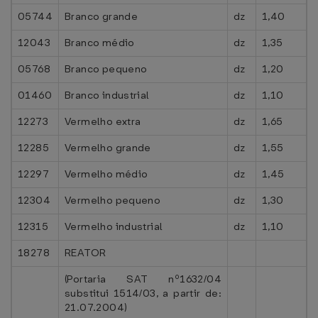
05744
Branco grande
dz
1,40
12043
Branco médio
dz
1,35
05768
Branco pequeno
dz
1,20
01460
Branco industrial
dz
1,10
12273
Vermelho extra
dz
1,65
12285
Vermelho grande
dz
1,55
12297
Vermelho médio
dz
1,45
12304
Vermelho pequeno
dz
1,30
12315
Vermelho industrial
dz
1,10
18278
REATOR
(Portaria SAT nº1632/04
substitui 1514/03, a partir de:
21.07.2004)