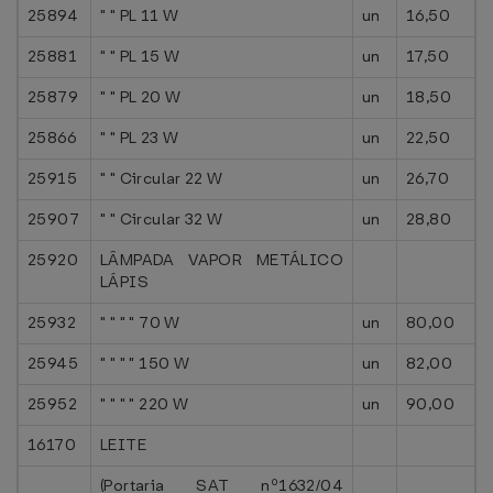
25894
" " PL 11 W
un
16,50
25881
" " PL 15 W
un
17,50
25879
" " PL 20 W
un
18,50
25866
" " PL 23 W
un
22,50
25915
" " Circular 22 W
un
26,70
25907
" " Circular 32 W
un
28,80
25920
LÂMPADA VAPOR METÁLICO
LÁPIS
25932
" " " " 70 W
un
80,00
25945
" " " " 150 W
un
82,00
25952
" " " " 220 W
un
90,00
16170
LEITE
(Portaria SAT nº1632/04