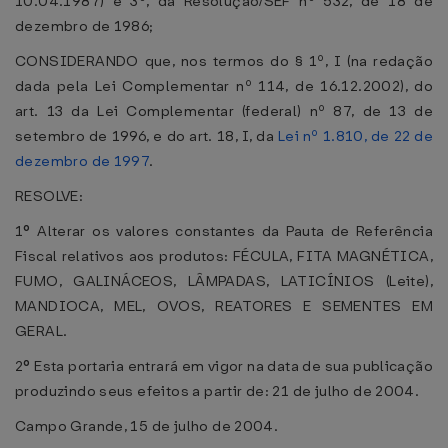
10.04.1987) e 3º, da Resolução/SEF nº 532, de 18 de
dezembro de 1986;
CONSIDERANDO que, nos termos do § 1º, I (na redação
dada pela Lei Complementar nº 114, de 16.12.2002), do
art. 13 da Lei Complementar (federal) nº 87, de 13 de
setembro de 1996, e do art. 18, I, da
Lei nº 1.810, de 22 de
dezembro de 1997
.
RESOLVE:
1
º
Alterar os valores constantes da Pauta de Referência
Fiscal relativos aos produtos: FÉCULA, FITA MAGNÉTICA,
FUMO, GALINÁCEOS, LÂMPADAS, LATICÍNIOS (Leite),
MANDIOCA, MEL, OVOS, REATORES E SEMENTES EM
GERAL.
2
º
Esta portaria entrará em vigor na data de sua publicação
produzindo seus efeitos a partir de: 21 de julho de 2004.
Campo Grande, 15 de julho de 2004.