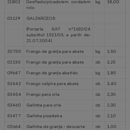
21802
Desfiado/picado/em corda/em
kg
18,00
rolo
01129
GALINÁCEOS
(Portaria SAT nº1632/04
substitui 1521/03, a partir de:
21.07.2004)
20750
Frango de granja para abate
kg
1,50
01130
Frango de granja para abate
cb
2,25
09647
Frango de granja abatido
kg
1,85
53442
Frango caipira para abate
cb
2,40
53454
Frango para cria
cb
2,30
53460
Galinha para cria
cb
2,30
53477
Galinha poedeira
cb
2,10
05664
Galinha de granja - descarte
cb
1,00