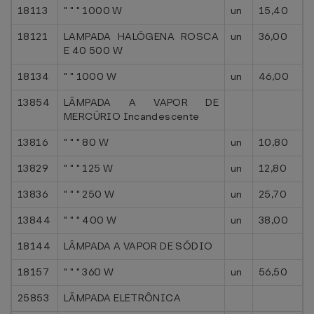
18113
" " " 1000 W
un
15,40
18121
LAMPADA HALÓGENA ROSCA
un
36,00
E 40 500 W
18134
" " 1000 W
un
46,00
13854
LÂMPADA A VAPOR DE
MERCÚRIO Incandescente
13816
" " " 80 W
un
10,80
13829
" " " 125 W
un
12,80
13836
" " " 250 W
un
25,70
13844
" " " 400 W
un
38,00
18144
LÂMPADA A VAPOR DE SÓDIO
18157
" " " 360 W
un
56,50
25853
LÂMPADA ELETRÔNICA