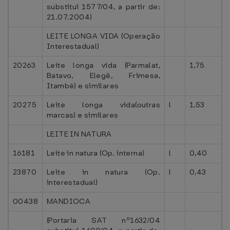
substitui 1577/04, a partir de:
21.07.2004)
LEITE LONGA VIDA (Operação
Interestadual)
20263
Leite longa vida (Parmalat,
1,75
Batavo, Elegê, Frimesa,
Itambé) e similares
20275
Leite longa vida(outras
l
1,53
marcas) e similares
LEITE IN NATURA
16181
Leite in natura (Op. interna)
l
0,40
23870
Leite in natura (Op.
l
0,43
interestadual)
00438
MANDIOCA
(Portaria SAT nº1632/04