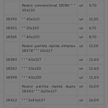
Reator convencional 18280 " "
un
5,70
20x110
18293
" " 40x110
un
11,30
18301
" " 20x220
un
6,70
18365
" " 40x220
un
8,70
Reator partida rápida simples
un
12,20
18378 " " " 20x127
18380
" " " 40x127
un
12,40
18342
" " " 20x220
un
12,40
18398
" " " 40x220
un
12,40
Reator partida rápida dupla
un
16,00
18406 " " " 2x20x127
18412
" " " 2x40x127
un
16,00