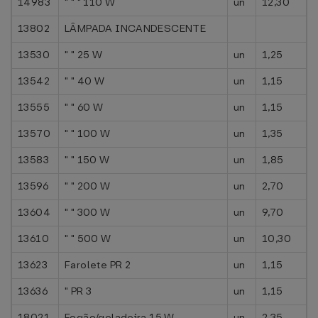
14983
" " " 110 W
un
12,30
13802
LÂMPADA INCANDESCENTE
13530
" " 25 W
un
1,25
13542
" " 40 W
un
1,15
13555
" " 60 W
un
1,15
13570
" " 100 W
un
1,35
13583
" " 150 W
un
1,85
13596
" " 200 W
un
2,70
13604
" " 300 W
un
9,70
13610
" " 500 W
un
10,30
13623
Farolete PR 2
un
1,15
13636
" PR 3
un
1,15
18021
Fogão/geladeira 15 W
un
2,35