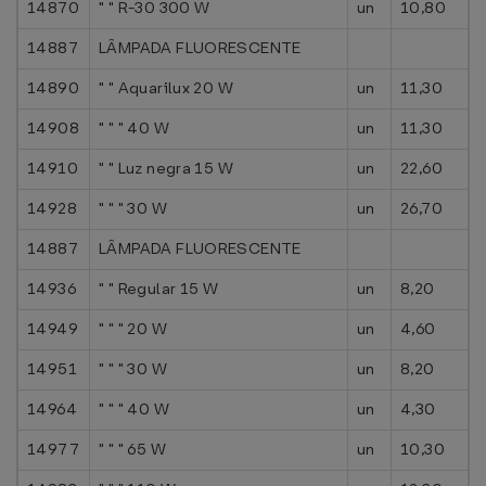
14870
" " R-30 300 W
un
10,80
14887
LÂMPADA FLUORESCENTE
14890
" " Aquarilux 20 W
un
11,30
14908
" " " 40 W
un
11,30
14910
" " Luz negra 15 W
un
22,60
14928
" " " 30 W
un
26,70
14887
LÂMPADA FLUORESCENTE
14936
" " Regular 15 W
un
8,20
14949
" " " 20 W
un
4,60
14951
" " " 30 W
un
8,20
14964
" " " 40 W
un
4,30
14977
" " " 65 W
un
10,30