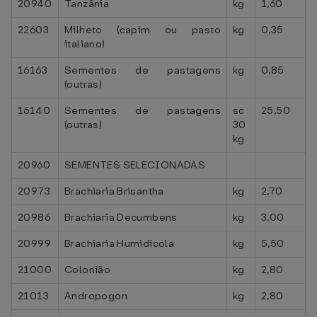
20940
Tanzânia
kg
1,60
22603
Milheto (capim ou pasto
kg
0,35
italiano)
16163
Sementes de pastagens
kg
0,85
(outras)
16140
Sementes de pastagens
sc
25,50
(outras)
30
kg
20960
SEMENTES SELECIONADAS
20973
Brachiaria Brisantha
kg
2,70
20986
Brachiaria Decumbens
kg
3,00
20999
Brachiaria Humidícola
kg
5,50
21000
Colonião
kg
2,80
21013
Andropogon
kg
2,80