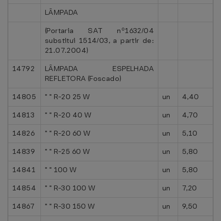
LÂMPADA
(Portaria SAT nº1632/04
substitui 1514/03, a partir de:
21.07.2004)
14792
LÂMPADA ESPELHADA
REFLETORA (Foscado)
14805
" " R-20 25 W
un
4,40
14813
" " R-20 40 W
un
4,70
14826
" " R-20 60 W
un
5,10
14839
" " R-25 60 W
un
5,80
14841
" " 100 W
un
5,80
14854
" " R-30 100 W
un
7,20
14867
" " R-30 150 W
un
9,50