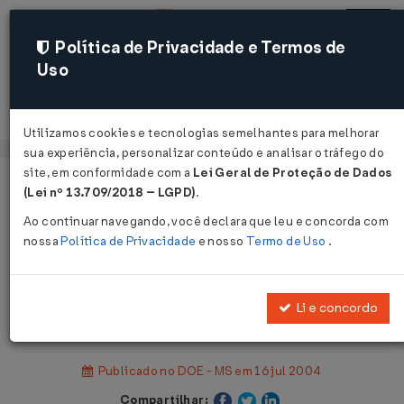
Política de Privacidade e Termos de
Uso
Acessar
Utilizamos cookies e tecnologias semelhantes para melhorar
sua experiência, personalizar conteúdo e analisar o tráfego do
site, em conformidade com a
Lei Geral de Proteção de Dados
Página Inicial
Legislações
(Lei nº 13.709/2018 – LGPD)
.
Legislação Estadual - Mato Grosso do Sul
Ao continuar navegando, você declara que leu e concorda com
nossa
Política de Privacidade
e nosso
Termo de Uso
.
Voltar
Portaria SAT nº 1.632 de
Li e concordo
15/07/2004
Publicado no DOE - MS em 16 jul 2004
Compartilhar: