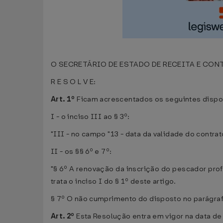
O SECRETÁRIO DE ESTADO DE RECEITA E CONTRO
R E S O L V E:
Art. 1º
Ficam acrescentados os seguintes disposi
I - o inciso III ao § 3º:
"III - no campo "13 - data da validade do contrat
II - os §§ 6º e 7º:
"§ 6º A renovação da inscrição do pescador prof
trata o inciso I do § 1º deste artigo.
§ 7º O não cumprimento do disposto no parágrafo
Art. 2º
Esta Resolução entra em vigor na data de