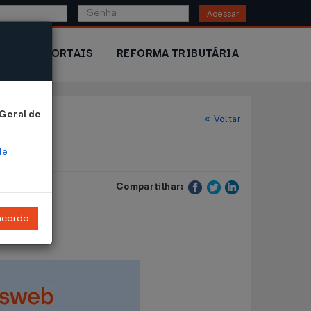
Acessar
IOR
PORTAIS
REFORMA TRIBUTÁRIA
 Geral de
Voltar
de
Compartilhar:
ncordo
2004
.