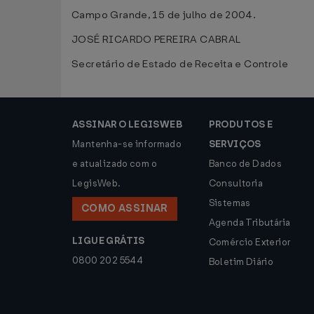
Campo Grande, 15 de julho de 2004.
JOSÉ RICARDO PEREIRA CABRAL
Secretário de Estado de Receita e Controle
ASSINAR O LEGISWEB
PRODUTOS E
Mantenha-se informado
SERVIÇOS
e atualizado com o
Banco de Dados
LegisWeb.
Consultoria
Sistemas
COMO ASSINAR
Agenda Tributária
LIGUE GRÁTIS
Comércio Exterior
0800 202 5544
Boletim Diário