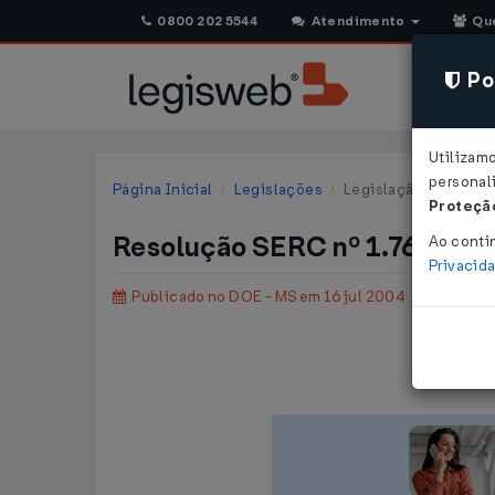
0800 202 5544
Atendimento
Qu
Pol
Utilizam
personali
Página Inicial
Legislações
Legislação Estadual 
Proteção
Resolução SERC nº 1.764 de 
Ao conti
Privacid
Publicado no DOE - MS em 16 jul 2004
Acre