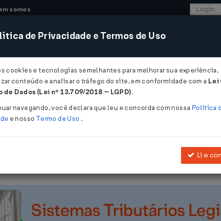
em somos
ítica de Privacidade e Termos de Uso
CONSULTORIA
SISTEMAS
COMÉRCIO EXTER
os cookies e tecnologias semelhantes para melhorar sua experiência,
zar conteúdo e analisar o tráfego do site, em conformidade com a
Lei
- Mato Grosso do Sul
 de Dados (Lei nº 13.709/2018 – LGPD)
.
15/07/2004
nuar navegando, você declara que leu e concorda com nossa
Política 
ade
e nosso
Termo de Uso
.
Li e co
scenta dispositivos à
Resolução SERC nº 1.752, de 12 de maio de 