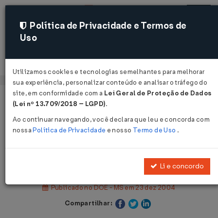
Política de Privacidade e Termos de
Uso
Acessar
Utilizamos cookies e tecnologias semelhantes para melhorar
sua experiência, personalizar conteúdo e analisar o tráfego do
site, em conformidade com a
Lei Geral de Proteção de Dados
Página Inicial
Legislações
(Lei nº 13.709/2018 – LGPD)
.
Legislação Estadual - Mato Grosso do Sul
Ao continuar navegando, você declara que leu e concorda com
nossa
Política de Privacidade
e nosso
Termo de Uso
.
Voltar
Lei Nº 2957 DE 22/12/2004
Li e concordo
Publicado no DOE - MS em 23 dez 2004
Compartilhar: