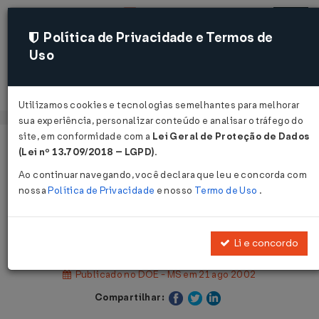
Política de Privacidade e Termos de
Uso
Acessar
Utilizamos cookies e tecnologias semelhantes para melhorar
sua experiência, personalizar conteúdo e analisar o tráfego do
site, em conformidade com a
Lei Geral de Proteção de Dados
Página Inicial
Legislações
(Lei nº 13.709/2018 – LGPD)
.
Legislação Estadual - Mato Grosso do Sul
Ao continuar navegando, você declara que leu e concorda com
nossa
Política de Privacidade
e nosso
Termo de Uso
.
Voltar
Decreto nº 10.894 de 20/08/2002
Li e concordo
Publicado no DOE - MS em 21 ago 2002
Compartilhar: