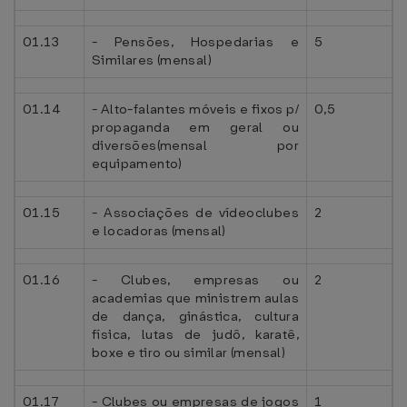
01.13
- Pensões, Hospedarias e
5
Similares (mensal)
01.14
- Alto-falantes móveis e fixos p/
0,5
propaganda em geral ou
diversões(mensal por
equipamento)
01.15
- Associações de vídeoclubes
2
e locadoras (mensal)
01.16
- Clubes, empresas ou
2
academias que ministrem aulas
de dança, ginástica, cultura
física, lutas de judô, karatê,
boxe e tiro ou similar (mensal)
01.17
- Clubes ou empresas de jogos
1