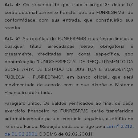
Art. 4º
Os recursos de que trata o artigo 3º desta Lei
serão automaticamente transferidos ao FUNRESP/MS, de
conformidade com sua entrada, que constituirão sua
receita.
Art. 5º
As receitas do FUNRESP/MS e as importâncias a
qualquer título arrecadadas serão, obrigatória e
diretamente, creditadas em conta específica, sob
denominação "FUNDO ESPECIAL DE REEQUIPAMENTO DA
SECRETARIA DE ESTADO DE JUSTIÇA E SEGURANÇA
PÚBLICA - FUNRESP/MS", em banco oficial, que será
movimentada de acordo com o que dispõe o Sistema
Financeiro do Estado.
Parágrafo único. Os saldos verificados ao final de cada
exercício financeiro no FUNRESP/MS serão transferidos
automaticamente para o exercício seguinte, a crédito no
referido Fundo. (Redação dada ao artigo pela
Lei nº 2.212,
de 01.02.2001
, DOE MS de 02.02.2001)