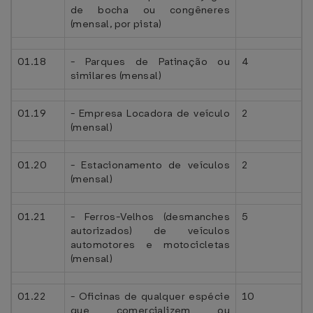
de bocha ou congêneres
(mensal, por pista)
01.18
- Parques de Patinação ou
4
similares (mensal)
01.19
- Empresa Locadora de veículo
2
(mensal)
01.20
- Estacionamento de veículos
2
(mensal)
01.21
- Ferros-Velhos (desmanches
5
autorizados) de veículos
automotores e motocicletas
(mensal)
01.22
- Oficinas de qualquer espécie
10
que comercializem ou