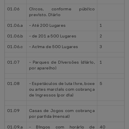
01.06
Circos, conforme público
previsto. Diário
01.06.a
- Até 200 Lugares
1
01.06.b
- de 201 a 500 Lugares
2
01.06.c
- Acima de 500 Lugares
3
01.07
- Parques de Diversões (diário,
1
por aparelho)
01.08
- Espetáculos de luta livre, boxe
5
ou artes marciais com cobrança
de ingressos (por dia)
01.09
Casas de Jogos com cobrança
por partida (mensal)
01.09.a
- Bingos com horário de
40