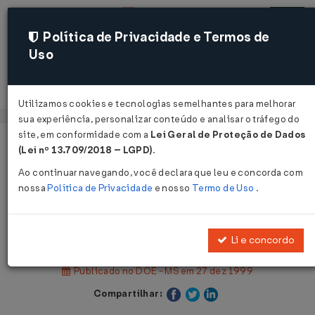
Política de Privacidade e Termos de
Uso
Acessar
Utilizamos cookies e tecnologias semelhantes para melhorar
sua experiência, personalizar conteúdo e analisar o tráfego do
site, em conformidade com a
Lei Geral de Proteção de Dados
Página Inicial
Legislações
(Lei nº 13.709/2018 – LGPD)
.
Legislação Estadual - Mato Grosso do Sul
Ao continuar navegando, você declara que leu e concorda com
nossa
Política de Privacidade
e nosso
Termo de Uso
.
Voltar
Lei nº 2.062 de 23/12/1999
Li e concordo
Publicado no DOE - MS em 27 dez 1999
Compartilhar: