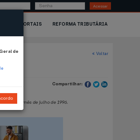
Acessar
IOR
PORTAIS
REFORMA TRIBUTÁRIA
 Geral de
Voltar
de
Compartilhar:
ncordo
orrerem no mês de julho de 1996.