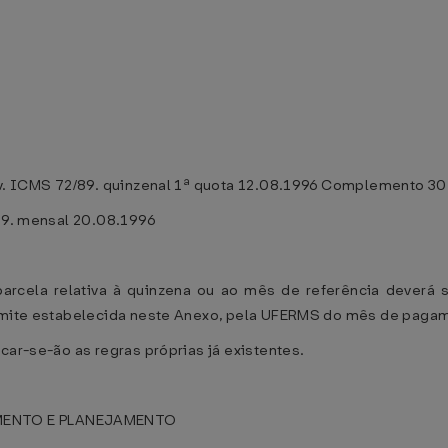
onv. ICMS 72/89. quinzenal 1ª quota 12.08.1996 Complemento 3
/89. mensal 20.08.1996
a parcela relativa à quinzena ou ao mês de referência deverá
limite estabelecida neste Anexo, pela UFERMS do mês de paga
car-se-ão as regras próprias já existentes.
MENTO E PLANEJAMENTO