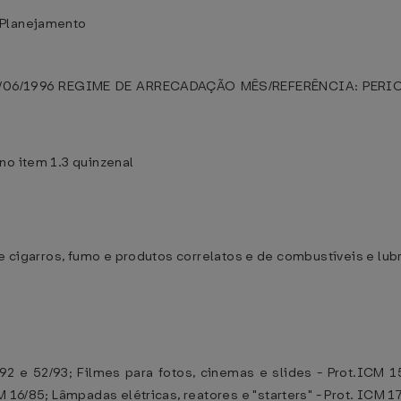
 Planejamento
25/06/1996 REGIME DE ARRECADAÇÃO MÊS/REFERÊNCIA: PER
no item 1.3 quinzenal
de cigarros, fumo e produtos correlatos e de combustíveis e lub
92 e 52/93; Filmes para fotos, cinemas e slides - Prot.ICM 1
 16/85; Lâmpadas elétricas, reatores e "starters" - Prot. ICM 17/