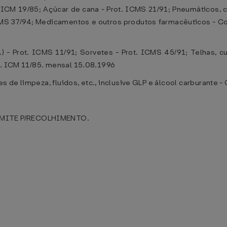
t. ICM 19/85; Açúcar de cana - Prot. ICMS 21/91; Pneumáticos,
ICMS 37/94; Medicamentos e outros produtos farmacêuticos - C
tc.) - Prot. ICMS 11/91; Sorvetes - Prot. ICMS 45/91; Telhas,
t. ICM 11/85. mensal 15.08.1996
tes de limpeza, fluidos, etc., inclusive GLP e álcool carburant
MITE P/RECOLHIMENTO.