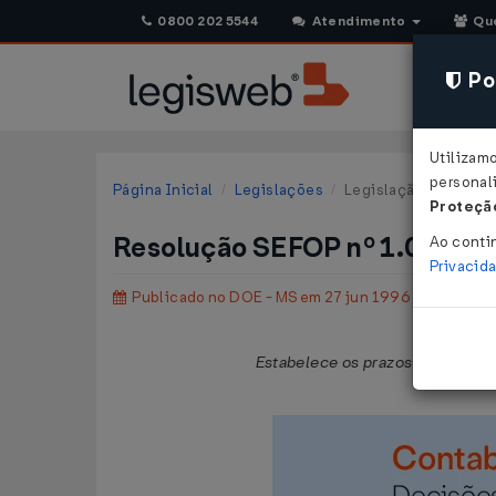
0800 202 5544
Atendimento
Qu
Pol
Utilizam
personali
Página Inicial
Legislações
Legislação Estadual 
Proteção
Resolução SEFOP nº 1.057 de
Ao conti
Privacid
Publicado no DOE - MS em 27 jun 1996
Estabelece os prazos-limites pa