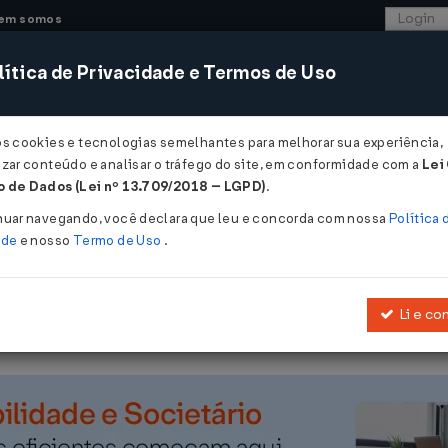
em somos
ítica de Privacidade e Termos de Uso
CONSULTORIA
SISTEMAS
COMÉRCIO EXTER
os cookies e tecnologias semelhantes para melhorar sua experiência,
zar conteúdo e analisar o tráfego do site, em conformidade com a
Lei
- Mato Grosso do Sul
 de Dados (Lei nº 13.709/2018 – LGPD)
.
 25/06/1996
nuar navegando, você declara que leu e concorda com nossa
Política 
ade
e nosso
Termo de Uso
.
Li e co
ra o recolhimento do ICMS, relativamente aos fatos geradores a oc