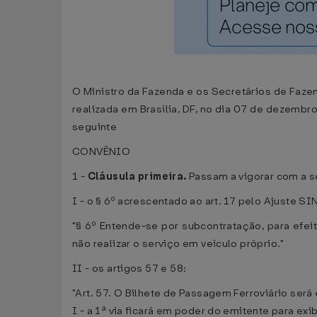
O Ministro da Fazenda e os Secretários de Fazen
realizada em Brasília, DF, no dia 07 de dezembr
seguinte
CONVÊNIO
1 -
Cláusula primeira.
Passam a vigorar com a 
I - o § 6º acrescentado ao art. 17 pelo Ajuste S
"§ 6º Entende-se por subcontratação, para efe
não realizar o serviço em veículo próprio."
II - os artigos 57 e 58:
"Art. 57. O Bilhete de Passagem Ferroviário será
I - a 1ª via ficará em poder do emitente para exi