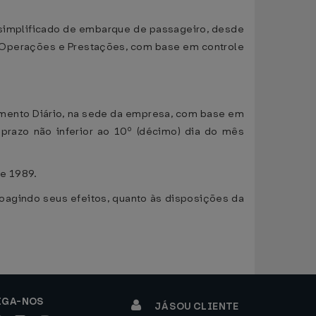
 simplificado de embarque de passageiro, desde
de Operações e Prestações, com base em controle
imento Diário, na sede da empresa, com base em
prazo não inferior ao 10º (décimo) dia do mês
de 1989.
troagindo seus efeitos, quanto às disposições da
IGA-NOS
JÁ SOU CLIENTE