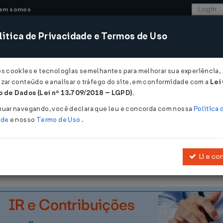
em somos
ítica de Privacidade e Termos de Uso
CONSULTORIA
SISTEMAS
COMÉRCIO EXTER
os cookies e tecnologias semelhantes para melhorar sua experiência,
zar conteúdo e analisar o tráfego do site, em conformidade com a
Lei
 de Dados (Lei nº 13.709/2018 – LGPD)
.
12/1989
nuar navegando, você declara que leu e concorda com nossa
Política 
ade
e nosso
Termo de Uso
.
Li e co
ra disposições do
Convênio SINIEF 06/1989
, de 21 de fevereiro de 