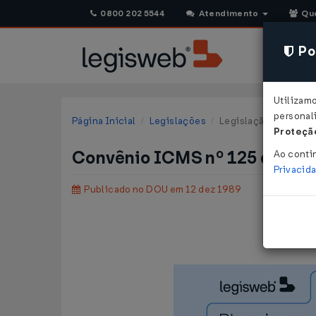
0800 202 5544
Atendimento
Qu
Pol
Utilizam
personali
Página Inicial
Legislações
Legislação Federal
Proteção
Convênio ICMS nº 125 de 07/
Ao conti
Privacid
Publicado no DOU em 12 dez 1989
Alte