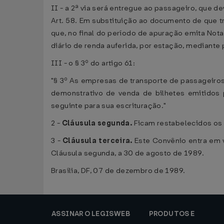
II - a 2ª via será entregue ao passageiro, que d
Art. 58. Em substituição ao documento de que 
que, no final do período de apuração emita Not
diário de renda auferida, por estação, mediante 
III - o § 3º do artigo 61:
"§ 3º As empresas de transporte de passageiro
demonstrativo de venda de bilhetes emitidos 
seguinte para sua escrituração."
2 -
Cláusula segunda.
Ficam restabelecidos os 
3 -
Cláusula terceira.
Este Convênio entra em v
Cláusula segunda, a 30 de agosto de 1989.
Brasília, DF, 07 de dezembro de 1989.
ASSINAR O LEGISWEB
PRODUTOS E