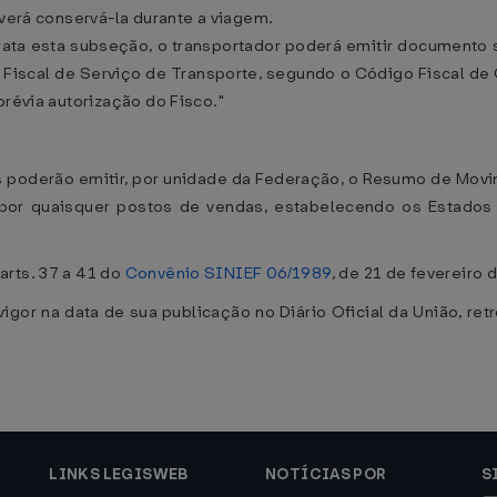
everá conservá-la durante a viagem.
trata esta subseção, o transportador poderá emitir documento
a Fiscal de Serviço de Transporte, segundo o Código Fiscal 
prévia autorização do Fisco."
s poderão emitir, por unidade da Federação, o Resumo de Mov
por quaisquer postos de vendas, estabelecendo os Estados 
arts. 37 a 41 do
Convênio SINIEF 06/1989
, de 21 de fevereiro 
igor na data de sua publicação no Diário Oficial da União, re
LINKS LEGISWEB
NOTÍCIAS POR
S