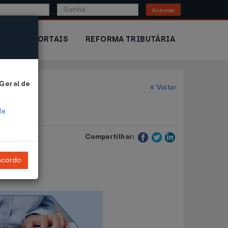
Acessar
IOR
PORTAIS
REFORMA TRIBUTÁRIA
 Geral de
Voltar
de
Compartilhar:
ncordo
1989.