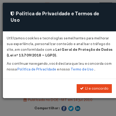
Política de Privacidade e Termos de
Uso
Acessar
Utilizamos cookies e tecnologias semelhantes para melhorar
sua experiência, personalizar conteúdo e analisar o tráfego do
site, em conformidade com a
Lei Geral de Proteção de Dados
Página Inicial
Legislações
(Lei nº 13.709/2018 – LGPD)
.
Legislação Estadual - Mato Grosso
Ao continuar navegando, você declara que leu e concorda com
nossa
Política de Privacidade
e nosso
Termo de Uso
.
Voltar
Decreto nº 2.683 de 14/07/2010
Li e concordo
Publicado no DOE - MT em 14 jul 2010
Compartilhar: