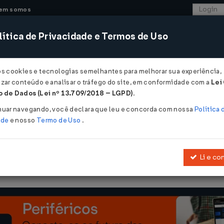
em somos
ítica de Privacidade e Termos de Uso
CONSULTORIA
SISTEMAS
COMÉRCIO EXTER
os cookies e tecnologias semelhantes para melhorar sua experiência,
zar conteúdo e analisar o tráfego do site, em conformidade com a
Lei
- Mato Grosso
 de Dados (Lei nº 13.709/2018 – LGPD)
.
/10/2007
nuar navegando, você declara que leu e concorda com nossa
Política 
ade
e nosso
Termo de Uso
.
Li e co
Altera dispositivos da
Portaria nº 84, de 27 de setembro de 2007
.