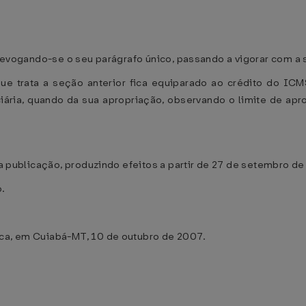
, revogando-se o seu parágrafo único, passando a vigorar com a
 que trata a seção anterior fica equiparado ao crédito do IC
ária, quando da sua apropriação, observando o limite de apr
ua publicação, produzindo efeitos a partir de 27 de setembro de
.
ica, em Cuiabá-MT, 10 de outubro de 2007.