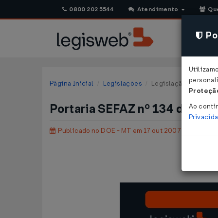
0800 202 5544
Atendimento
Qu
Pol
Utilizam
personali
Página Inicial
Legislações
Legislação Estadual 
Proteção
Portaria SEFAZ nº 134 de 10
Ao conti
Privacid
Publicado no DOE - MT em 17 out 2007