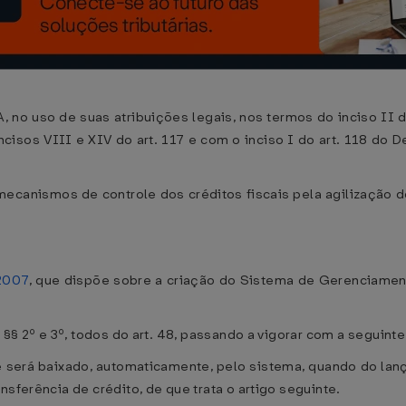
so de suas atribuições legais, nos termos do inciso II do a
isos VIII e XIV do art. 117 e com o inciso I do art. 118 do De
canismos de controle dos créditos fiscais pela agilização 
 2007
, que dispõe sobre a criação do Sistema de Gerenciament
 §§ 2º e 3º, todos do art. 48, passando a vigorar com a seguint
-e será baixado, automaticamente, pelo sistema, quando do la
nsferência de crédito, de que trata o artigo seguinte.