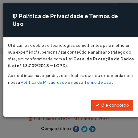
Política de Privacidade e Termos de
Uso
Acessar
Utilizamos cookies e tecnologias semelhantes para melhorar
sua experiência, personalizar conteúdo e analisar o tráfego do
site, em conformidade com a
Lei Geral de Proteção de Dados
Página Inicial
Legislações
(Lei nº 13.709/2018 – LGPD)
.
Legislação Estadual - Mato Grosso
Ao continuar navegando, você declara que leu e concorda com
nossa
Política de Privacidade
e nosso
Termo de Uso
.
Voltar
Lei nº 8.719 de 05/10/2007
Li e concordo
Publicado no DOE - MT em 5 out 2007
Compartilhar: