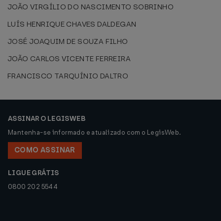
JOÃO VIRGÍLIO DO NASCIMENTO SOBRINHO
LUÍS HENRIQUE CHAVES DALDEGAN
JOSÉ JOAQUIM DE SOUZA FILHO
JOÃO CARLOS VICENTE FERREIRA
FRANCISCO TARQUÍNIO DALTRO
ASSINAR O LEGISWEB
Mantenha-se informado e atualizado com o LegisWeb.
COMO ASSINAR
LIGUE GRÁTIS
0800 202 5544