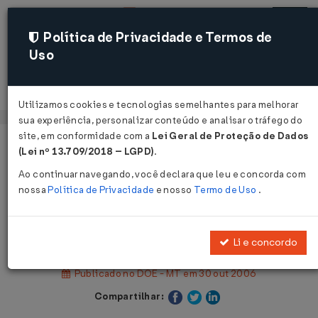
Política de Privacidade e Termos de
Uso
Acessar
Utilizamos cookies e tecnologias semelhantes para melhorar
sua experiência, personalizar conteúdo e analisar o tráfego do
site, em conformidade com a
Lei Geral de Proteção de Dados
Página Inicial
Legislações
(Lei nº 13.709/2018 – LGPD)
.
Legislação Estadual - Mato Grosso
Ao continuar navegando, você declara que leu e concorda com
nossa
Política de Privacidade
e nosso
Termo de Uso
.
Voltar
Lei nº 8.570 de 30/10/2006
Li e concordo
Publicado no DOE - MT em 30 out 2006
Compartilhar: