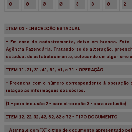
Ø
Ø
Ø
Ø
3
3
Ø
2
ITEM 01 - INSCRIÇÃO ESTADUAL
- Em caso de cadastramento, deixe em branco. Este
Agência Fazendária. Tratando-se de alteração, preenc
estadual do estabelecimento, colocando um algarismo 
ITEM 11, 21, 31, 41, 51, 61, e 71 - OPERAÇÃO
- Preencha com o número correspondente à operação q
relação as informações dos sócios.
(1 - para inclusão 2 - para alteração 3 - para exclusão)
ITEM 12, 22, 32, 42, 52, 62 e 72 - TIPO DOCUMENTO
- Assinale com "X" o tipo de documento apresentado pelo