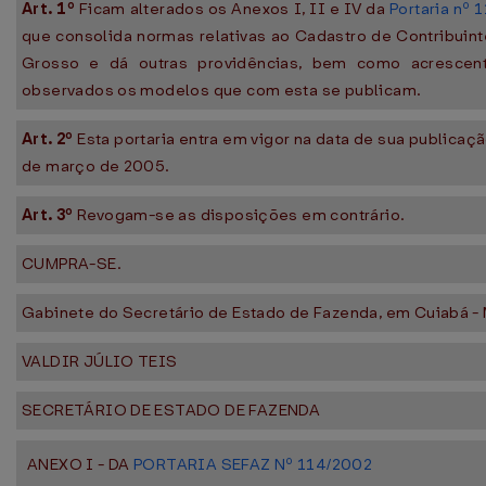
Art. 1º
Ficam alterados os Anexos I, II e IV da
Portaria nº 
que consolida normas relativas ao Cadastro de Contribui
Grosso e dá outras providências, bem como acrescen
observados os modelos que com esta se publicam.
Art. 2º
Esta portaria entra em vigor na data de sua publicaçã
de março de 2005.
Art. 3º
Revogam-se as disposições em contrário.
CUMPRA-SE.
Gabinete do Secretário de Estado de Fazenda, em Cuiabá - 
VALDIR JÚLIO TEIS
SECRETÁRIO DE ESTADO DE FAZENDA
ANEXO I - DA
PORTARIA SEFAZ Nº 114/2002