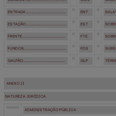
ENTRADA...................................
ENT
SALAS...
ESTAÇÃO...................................
EST
SOBREL
FRENTE......................................
FTE
SOBRADO
FUNDOS.....................................
FDS
SUBSOLO
GALPÃO.....................................
GLP
TÉRREO.
ANEXO II
NATUREZA JURÍDICA
ADMINISTRAÇÃO PÚBLICA