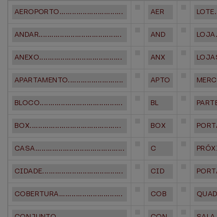
AEROPORTO..............................
AER
LOTE....
ANDAR.......................................
AND
LOJA....
ANEXO.......................................
ANX
LOJAS...
APARTAMENTO..........................
APTO
MERCAD
BLOCO.......................................
BL
PARTE...
BOX...........................................
BOX
PORTA..
CASA..........................................
C
PRÓXIMO
CIDADE......................................
CID
PORTÃO.
COBERTURA..............................
COB
QUADRA.
CONJUNTO................................
CON
SALA....