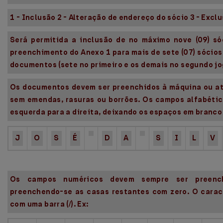
1 - Inclusão 2 - Alteração de endereço do sócio 3 - Excl
Será permitida a inclusão de no máximo nove (09) só
preenchimento do Anexo 1 para mais de sete (07) sócios,
documentos (sete no primeiro e os demais no segundo jo
Os documentos devem ser preenchidos à máquina ou at
sem emendas, rasuras ou borrões. Os campos alfabéti
esquerda para a direita, deixando os espaços em branco à
J
O
S
É
D
A
S
I
L
V
Os campos numéricos devem sempre ser preenchi
preenchendo-se as casas restantes com zero. O caract
com uma barra (/). Ex: