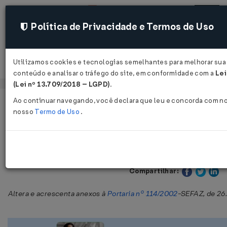
Política de Privacidade e Termos de Uso
Utilizamos cookies e tecnologias semelhantes para melhorar sua 
Acessar
conteúdo e analisar o tráfego do site, em conformidade com a
Lei
(Lei nº 13.709/2018 – LGPD)
.
Ao continuar navegando, você declara que leu e concorda com n
Página Inicial
Legislações
Legislação Estadual - Mato Gross
nosso
Termo de Uso
.
Portaria SEFAZ nº 53 de 11/05/2005
Publicado no DOE - MT em 13 mai
Compartilhar:
Altera e acrescenta anexos à
Portaria nº 114/2002
-SEFAZ, de 26.