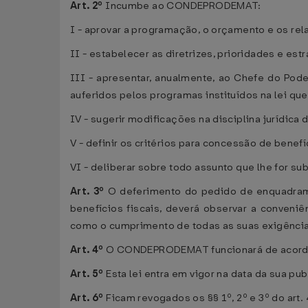
Art. 2º
Incumbe ao CONDEPRODEMAT:
I - aprovar a programação, o orçamento e os rela
II - estabelecer as diretrizes, prioridades e est
III - apresentar, anualmente, ao Chefe do Pode
auferidos pelos programas instituídos na lei qu
IV - sugerir modificações na disciplina jurídica
V - definir os critérios para concessão de benefí
VI - deliberar sobre todo assunto que lhe for su
Art. 3º
O deferimento do pedido de enquadramen
benefícios fiscais, deverá observar a conveni
como o cumprimento de todas as suas exigência
Art. 4º
O CONDEPRODEMAT funcionará de acordo
Art. 5º
Esta lei entra em vigor na data da sua pu
Art. 6º
Ficam revogados os §§ 1º, 2º e 3º do art.