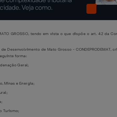
 GROSSO, tendo em vista o que dispõe o art. 42 da Const
 de Desenvolvimento de Mato Grosso - CONDEPRODEMAT, cria
seguinte forma:
rdenação Geral;
o, Minas e Energia;
ral;
a;
o Turismo;