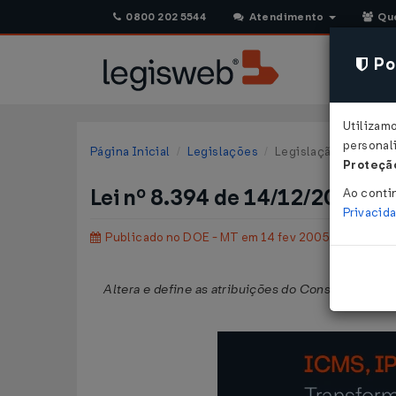
0800 202 5544
Atendimento
Qu
Pol
Utilizam
personali
Página Inicial
Legislações
Legislação Estadual 
Proteção
Lei nº 8.394 de 14/12/2005
Ao conti
Privacid
Publicado no DOE - MT em 14 fev 2005
Altera e define as atribuições do Conselho Del