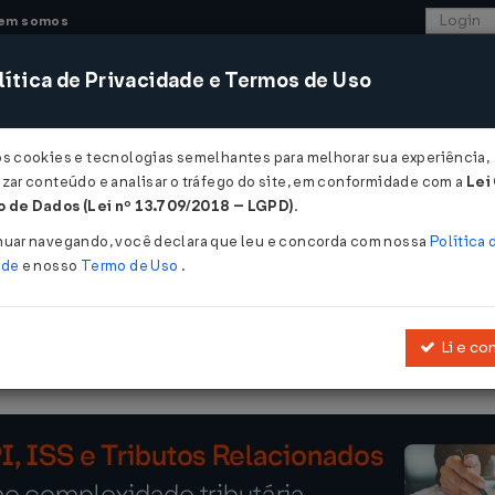
em somos
ítica de Privacidade e Termos de Uso
CONSULTORIA
SISTEMAS
COMÉRCIO EXTER
os cookies e tecnologias semelhantes para melhorar sua experiência,
zar conteúdo e analisar o tráfego do site, em conformidade com a
Lei
- Mato Grosso
 de Dados (Lei nº 13.709/2018 – LGPD)
.
nuar navegando, você declara que leu e concorda com nossa
Política 
ade
e nosso
Termo de Uso
.
Li e co
iberativo dos Programas de Desenvolvimento do Estado de Mato G