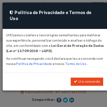
Política de Privacidade e Termos de
Uso
Acessar
Utilizamos cookies e tecnologias semelhantes para melhorar
sua experiência, personalizar conteúdo e analisar o tráfego do
site, em conformidade com a
Lei Geral de Proteção de Dados
Página Inicial
Legislações
(Lei nº 13.709/2018 – LGPD)
.
Legislação Estadual - Mato Grosso
Ao continuar navegando, você declara que leu e concorda com
nossa
Política de Privacidade
e nosso
Termo de Uso
.
Voltar
Lei nº 8.410 de 27/12/2005
Li e concordo
Publicado no DOE - MT em 27 dez 2005
Compartilhar: