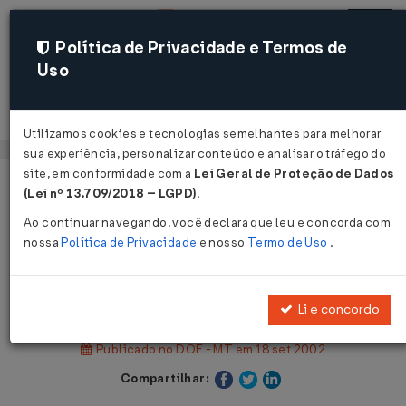
Política de Privacidade e Termos de
Uso
Acessar
Utilizamos cookies e tecnologias semelhantes para melhorar
sua experiência, personalizar conteúdo e analisar o tráfego do
site, em conformidade com a
Lei Geral de Proteção de Dados
Página Inicial
Legislações
(Lei nº 13.709/2018 – LGPD)
.
Legislação Estadual - Mato Grosso
Ao continuar navegando, você declara que leu e concorda com
nossa
Política de Privacidade
e nosso
Termo de Uso
.
Voltar
Lei nº 7.714 de 18/09/2002
Li e concordo
Publicado no DOE - MT em 18 set 2002
Compartilhar: