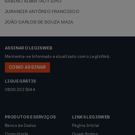
SABINO ALBERTÃO FILHO
JURANDIR ANTÔNIO FRANCISCO
JOÃO CARLOS DE SOUZA MAIA
ASSINAR O LEGISWEB
Mantenha-se informado e atualizado com o LegisWeb.
COMO ASSINAR
LIGUE GRÁTIS
0800 202 5544
PRODUTOS E SERVIÇOS
LINKS LEGISWEB
Banco de Dados
Página Inicial
Consultoria
Quem Somos