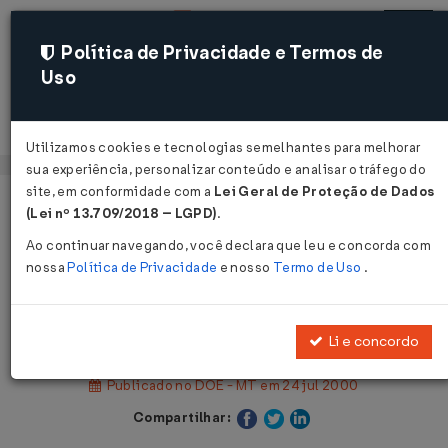
Política de Privacidade e Termos de
Uso
Acessar
Utilizamos cookies e tecnologias semelhantes para melhorar
sua experiência, personalizar conteúdo e analisar o tráfego do
site, em conformidade com a
Lei Geral de Proteção de Dados
Página Inicial
Legislações
(Lei nº 13.709/2018 – LGPD)
.
Legislação Estadual - Mato Grosso
Ao continuar navegando, você declara que leu e concorda com
nossa
Política de Privacidade
e nosso
Termo de Uso
.
Voltar
Decreto nº 1.620 de 24/07/2000
Li e concordo
Publicado no DOE - MT em 24 jul 2000
Compartilhar: