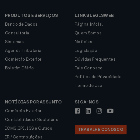
PRODUTOS E SERVIÇOS
LINKS LEGISWEB
Banco de Dados
Página Inicial
Consultoria
Quem Somos
Sistemas
Notícias
Agenda Tributária
Legislação
Comércio Exterior
Dúvidas Frequentes
Boletim Diário
Fale Conosco
Política de Privacidade
Termo de Uso
NOTÍCIAS POR ASSUNTO
SIGA-NOS
Comércio Exterior
Contabilidade / Societário
ICMS, IPI, ISS e Outros
TRABALHE CONOSCO
IR / Contribuições