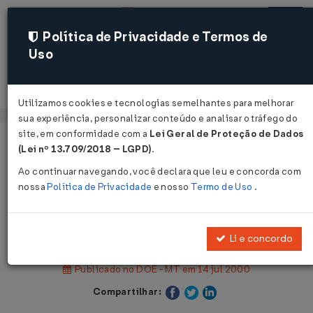
Política de Privacidade e Termos de
Uso
Acessar
Utilizamos cookies e tecnologias semelhantes para melhorar
sua experiência, personalizar conteúdo e analisar o tráfego do
site, em conformidade com a
Lei Geral de Proteção de Dados
Página Inicial
Legislações
(Lei nº 13.709/2018 – LGPD)
.
Legislação Estadual - Mato Grosso
Ao continuar navegando, você declara que leu e concorda com
nossa
Política de Privacidade
e nosso
Termo de Uso
.
Voltar
Lei Nº 7293 DE 14/07/2000
Li e concordo
Publicado no DOE - MT em 14 jul 2000
Compartilhar: