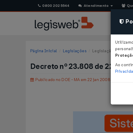
0800 202 5544
Atendimento
Qu
Pol
Utilizam
personali
Página Inicial
Legislações
Legislação Estadual
Proteção
Decreto nº 23.808 de 22/01/
Ao conti
Privacid
Publicado no DOE - MA em 22 jan 2008
D