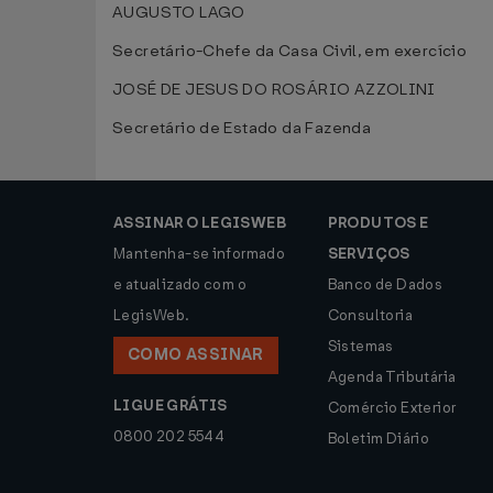
AUGUSTO LAGO
Secretário-Chefe da Casa Civil, em exercício
JOSÉ DE JESUS DO ROSÁRIO AZZOLINI
Secretário de Estado da Fazenda
ASSINAR O LEGISWEB
PRODUTOS E
Mantenha-se informado
SERVIÇOS
e atualizado com o
Banco de Dados
LegisWeb.
Consultoria
Sistemas
COMO ASSINAR
Agenda Tributária
LIGUE GRÁTIS
Comércio Exterior
0800 202 5544
Boletim Diário