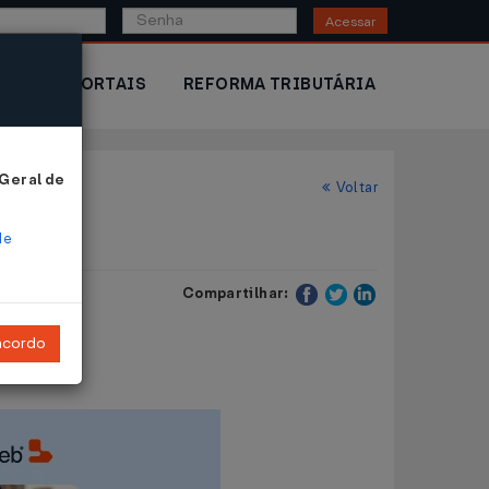
Acessar
IOR
PORTAIS
REFORMA TRIBUTÁRIA
 Geral de
Voltar
de
Compartilhar:
ncordo
S.