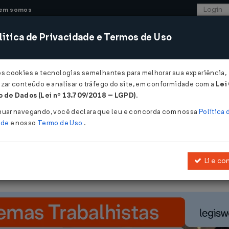
em somos
ítica de Privacidade e Termos de Uso
CONSULTORIA
SISTEMAS
COMÉRCIO EXTER
os cookies e tecnologias semelhantes para melhorar sua experiência,
zar conteúdo e analisar o tráfego do site, em conformidade com a
Lei
 - Maranhão
 de Dados (Lei nº 13.709/2018 – LGPD)
.
2008
nuar navegando, você declara que leu e concorda com nossa
Política 
ade
e nosso
Termo de Uso
.
Li e co
á nova redação a dispositivo do Anexo 3.0 do Regulamento do ICM