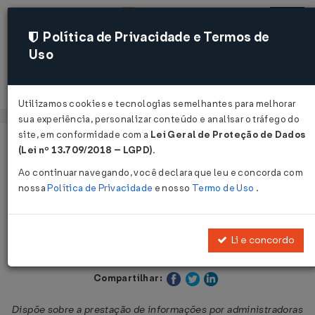
Política de Privacidade e Termos de
Uso
Acessar
Utilizamos cookies e tecnologias semelhantes para melhorar
sua experiência, personalizar conteúdo e analisar o tráfego do
site, em conformidade com a
Lei Geral de Proteção de Dados
Página Inicial
Legislações
Legislação Estadual - Maranhão
(Lei nº 13.709/2018 – LGPD)
.
Ao continuar navegando, você declara que leu e concorda com
Voltar
nossa
Política de Privacidade
e nosso
Termo de Uso
.
Decreto nº 23.827 de 11/03/2008
Li e concordo
Publicado no DOE - MA em 12 mar 2008
Compartilhar:
Dispõe sobre a prestação de informações por administradoras