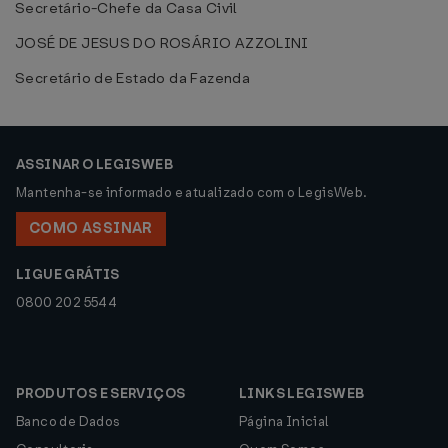
Secretário-Chefe da Casa Civil
JOSÉ DE JESUS DO ROSÁRIO AZZOLINI
Secretário de Estado da Fazenda
ASSINAR O LEGISWEB
Mantenha-se informado e atualizado com o LegisWeb.
COMO ASSINAR
LIGUE GRÁTIS
0800 202 5544
PRODUTOS E SERVIÇOS
LINKS LEGISWEB
Banco de Dados
Página Inicial