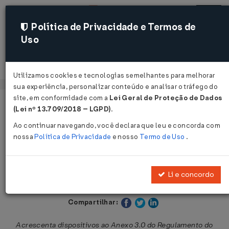
Política de Privacidade e Termos de
Uso
Acessar
Utilizamos cookies e tecnologias semelhantes para melhorar
sua experiência, personalizar conteúdo e analisar o tráfego do
site, em conformidade com a
Lei Geral de Proteção de Dados
Página Inicial
Legislações
Legislação Estadual - Maranhão
(Lei nº 13.709/2018 – LGPD)
.
Ao continuar navegando, você declara que leu e concorda com
Voltar
nossa
Política de Privacidade
e nosso
Termo de Uso
.
Decreto nº 24.036 de 12/05/2008
Li e concordo
Publicado no DOE - MA em 13 mai 2008
Compartilhar:
Acrescenta dispositivos ao Anexo 3.0 do Regulamento do