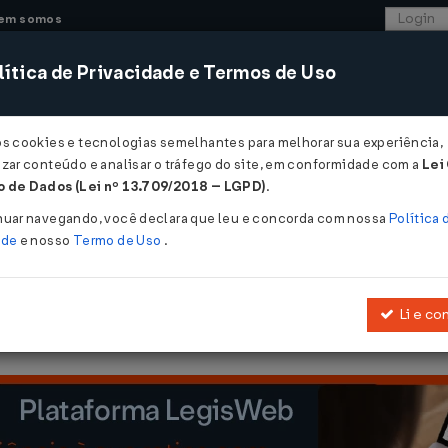
em somos
ítica de Privacidade e Termos de Uso
CONSULTORIA
SISTEMAS
COMÉRCIO EXTER
os cookies e tecnologias semelhantes para melhorar sua experiência,
zar conteúdo e analisar o tráfego do site, em conformidade com a
Lei
 - Maranhão
 de Dados (Lei nº 13.709/2018 – LGPD)
.
2008
nuar navegando, você declara que leu e concorda com nossa
Política 
ade
e nosso
Termo de Uso
.
Li e co
om fulcro no
Ajuste SINIEF nº 03/2008
, relativamente ao Código 