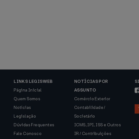
LINKS LEGISWEB
NOTÍCIAS POR
S
Página Inicial
ASSUNTO
Quem Somos
Comércio Exterior
Notícias
Contabilidade /
Legislação
Societário
Dúvidas Frequentes
ICMS, IPI, ISS e Outros
Fale Conosco
IR / Contribuições