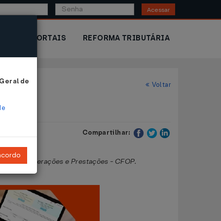
Acessar
IOR
PORTAIS
REFORMA TRIBUTÁRIA
 Geral de
Voltar
de
Compartilhar:
ncordo
Fiscal de Operações e Prestações - CFOP.