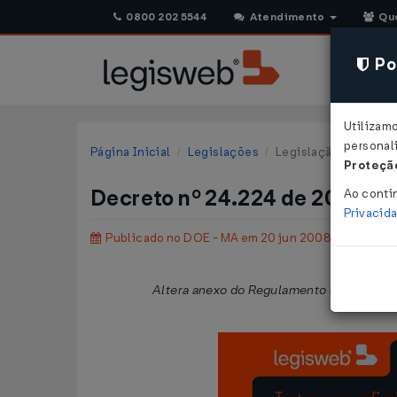
0800 202 5544
Atendimento
Qu
Pol
Utilizam
personali
Página Inicial
Legislações
Legislação Estadual
Proteção
Decreto nº 24.224 de 20/06/
Ao conti
Privacid
Publicado no DOE - MA em 20 jun 2008
Altera anexo do Regulamento do ICMS, c