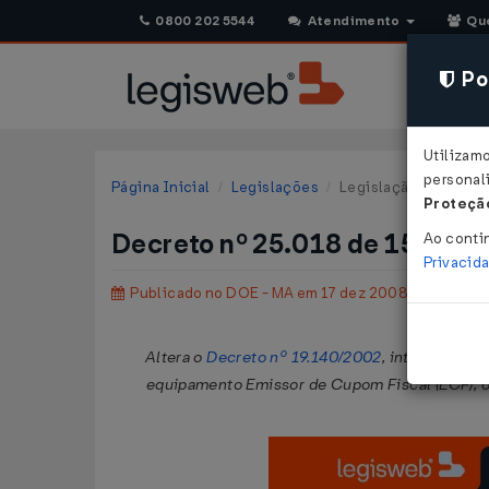
0800 202 5544
Atendimento
Qu
Pol
Utilizam
personali
Página Inicial
Legislações
Legislação Estadual
Proteção
Decreto nº 25.018 de 15/12/
Ao conti
Privacid
Publicado no DOE - MA em 17 dez 2008
Altera o
Decreto nº 19.140/2002
, integrante d
equipamento Emissor de Cupom Fiscal (ECF), os