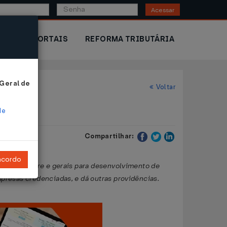
Acessar
IOR
PORTAIS
REFORMA TRIBUTÁRIA
 Geral de
Voltar
de
Compartilhar:
ncordo
, de software e gerais para desenvolvimento de
presas credenciadas, e dá outras providências.