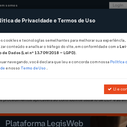
em somos
ítica de Privacidade e Termos de Uso
CONSULTORIA
SISTEMAS
COMÉRCIO EXTER
os cookies e tecnologias semelhantes para melhorar sua experiência,
zar conteúdo e analisar o tráfego do site, em conformidade com a
Lei
 - Maranhão
 de Dados (Lei nº 13.709/2018 – LGPD)
.
2008
nuar navegando, você declara que leu e concorda com nossa
Política 
ade
e nosso
Termo de Uso
.
Li e co
o Anexo 3.0 do RICMS/2003, que estabelece requisitos de hardware
 procedimentos aplicáveis ao contribuinte usuário de ECF e às em