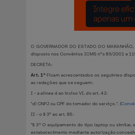
O GOVERNADOR DO ESTADO DO MARANHÃO, no uso 
disposto nos Convênios ICMS nºs 85/2001 e 11
DECRETA:
Art. 1º
Ficam acrescentados os seguintes dispo
as redações que se seguem:
I - a alínea d ao inciso VI, do art. 42:
"d) CNPJ ou CPF do tomador do serviço.". (
Convê
II - o § 3º ao art. 85:
"§ 3º O equipamento do tipo laptop ou similar
estabelecimento mediante autorização concedida