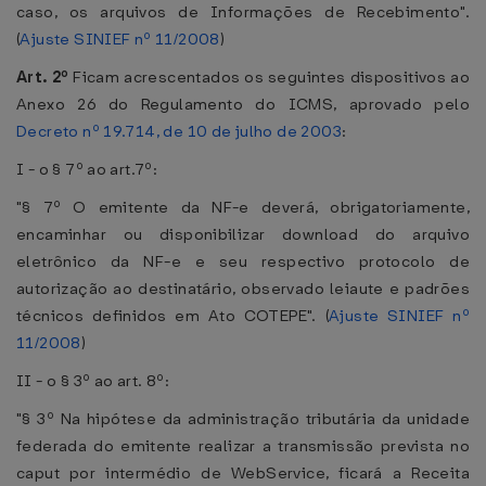
caso, os arquivos de Informações de Recebimento".
(
Ajuste SINIEF nº 11/2008
)
Art. 2º
Ficam acrescentados os seguintes dispositivos ao
Anexo 26 do Regulamento do ICMS, aprovado pelo
Decreto nº 19.714, de 10 de julho de 2003
:
I - o § 7º ao art.7º:
"§ 7º O emitente da NF-e deverá, obrigatoriamente,
encaminhar ou disponibilizar download do arquivo
eletrônico da NF-e e seu respectivo protocolo de
autorização ao destinatário, observado leiaute e padrões
técnicos definidos em Ato COTEPE". (
Ajuste SINIEF nº
11/2008
)
II - o § 3º ao art. 8º:
"§ 3º Na hipótese da administração tributária da unidade
federada do emitente realizar a transmissão prevista no
caput por intermédio de WebService, ficará a Receita