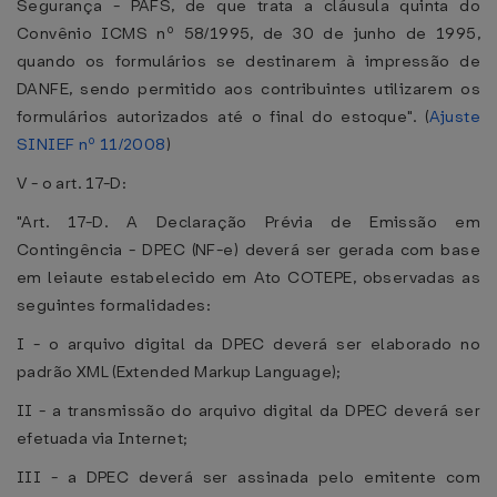
Segurança - PAFS, de que trata a cláusula quinta do
Convênio ICMS nº 58/1995, de 30 de junho de 1995,
quando os formulários se destinarem à impressão de
DANFE, sendo permitido aos contribuintes utilizarem os
formulários autorizados até o final do estoque". (
Ajuste
SINIEF nº 11/2008
)
V - o art. 17-D:
"Art. 17-D. A Declaração Prévia de Emissão em
Contingência - DPEC (NF-e) deverá ser gerada com base
em leiaute estabelecido em Ato COTEPE, observadas as
seguintes formalidades:
I - o arquivo digital da DPEC deverá ser elaborado no
padrão XML (Extended Markup Language);
II - a transmissão do arquivo digital da DPEC deverá ser
efetuada via Internet;
III - a DPEC deverá ser assinada pelo emitente com