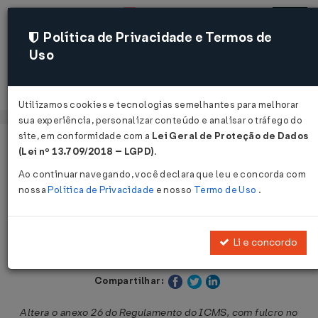
Política de Privacidade e Termos de
Uso
Acessar
Utilizamos cookies e tecnologias semelhantes para melhorar
sua experiência, personalizar conteúdo e analisar o tráfego do
site, em conformidade com a
Lei Geral de Proteção de Dados
Página Inicial
Legislações
Legislação Estadual - Maranhão
(Lei nº 13.709/2018 – LGPD)
.
Ao continuar navegando, você declara que leu e concorda com
Voltar
nossa
Política de Privacidade
e nosso
Termo de Uso
.
Decreto nº 25.025 de 15/12/2008
Li e concordo
Publicado no DOE - MA em 17 dez 2008
Compartilhar:
Altera o anexo 26 do Regulamento do ICMS, com fulcro no