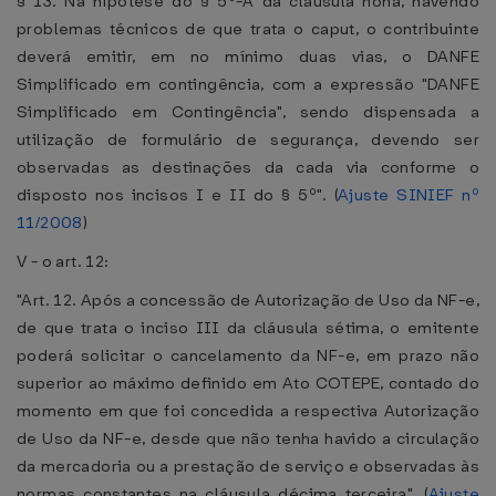
§ 13. Na hipótese do § 5º-A da cláusula nona, havendo
problemas técnicos de que trata o caput, o contribuinte
deverá emitir, em no mínimo duas vias, o DANFE
Simplificado em contingência, com a expressão "DANFE
Simplificado em Contingência", sendo dispensada a
utilização de formulário de segurança, devendo ser
observadas as destinações da cada via conforme o
disposto nos incisos I e II do § 5º". (
Ajuste SINIEF nº
11/2008
)
V - o art. 12:
"Art. 12. Após a concessão de Autorização de Uso da NF-e,
de que trata o inciso III da cláusula sétima, o emitente
poderá solicitar o cancelamento da NF-e, em prazo não
superior ao máximo definido em Ato COTEPE, contado do
momento em que foi concedida a respectiva Autorização
de Uso da NF-e, desde que não tenha havido a circulação
da mercadoria ou a prestação de serviço e observadas às
normas constantes na cláusula décima terceira". (
Ajuste