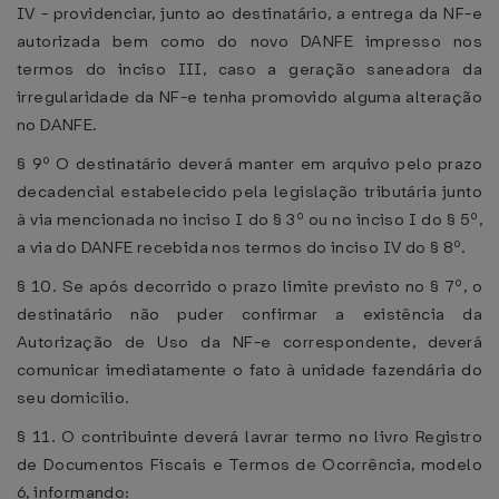
IV - providenciar, junto ao destinatário, a entrega da NF-e
autorizada bem como do novo DANFE impresso nos
termos do inciso III, caso a geração saneadora da
irregularidade da NF-e tenha promovido alguma alteração
no DANFE.
§ 9º O destinatário deverá manter em arquivo pelo prazo
decadencial estabelecido pela legislação tributária junto
à via mencionada no inciso I do § 3º ou no inciso I do § 5º,
a via do DANFE recebida nos termos do inciso IV do § 8º.
§ 10. Se após decorrido o prazo limite previsto no § 7º, o
destinatário não puder confirmar a existência da
Autorização de Uso da NF-e correspondente, deverá
comunicar imediatamente o fato à unidade fazendária do
seu domicílio.
§ 11. O contribuinte deverá lavrar termo no livro Registro
de Documentos Fiscais e Termos de Ocorrência, modelo
6, informando: