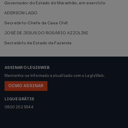
Governador do Estado do Maranhão, em exercício
ADERSON LAGO
Secretário-Chefe da Casa Civil
JOSÉ DE JESUS DO ROSÁRIO AZZOLINI
Secretário de Estado da Fazenda
ASSINAR O LEGISWEB
Mantenha-se informado e atualizado com o LegisWeb.
COMO ASSINAR
LIGUE GRÁTIS
0800 202 5544