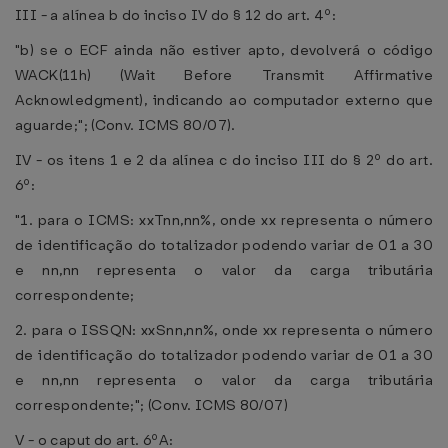
III - a alínea b do inciso IV do § 12 do art. 4º:
"b) se o ECF ainda não estiver apto, devolverá o código
WACK(11h) (Wait Before Transmit Affirmative
Acknowledgment), indicando ao computador externo que
aguarde;"; (Conv. ICMS 80/07).
IV - os itens 1 e 2 da alínea c do inciso III do § 2º do art.
6º:
"1. para o ICMS: xxTnn,nn%, onde xx representa o número
de identificação do totalizador podendo variar de 01 a 30
e nn,nn representa o valor da carga tributária
correspondente;
2. para o ISSQN: xxSnn,nn%, onde xx representa o número
de identificação do totalizador podendo variar de 01 a 30
e nn,nn representa o valor da carga tributária
correspondente;"; (Conv. ICMS 80/07)
V - o caput do art. 6ºA: