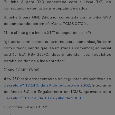
7. linha 3 para RXD conectada com a linha TXD do
computador externo, para recepção de dados;
8. linha 5 para GND (Ground) conectada com a linha GND
do computador externo;"; (Conv. ICMS 07/06).
II - a alínea g do inciso XIII do caput do art. 4º:
"g) porta com conector externo para comunicação com
computador, sendo que, se utilizada a comunicação serial
padrão EIA RS- 232-C, deverá atender aos requisitos
estabelecidos na alínea anterior;".
(Conv. ICMS 07/06).
Art. 2º
Ficam acrescentados os seguintes dispositivos ao
Decreto nº 19.140, de 29 de outubro de 2002
, integrante
do Anexo 3.0 do Regulamento do ICMS, aprovado pelo
Decreto nº 19.714, de 10 de julho de 2003
:
I - o inciso XV ao art. 4º: