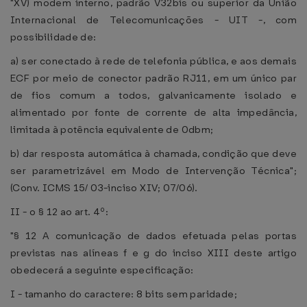
"XV) modem interno, padrão V32bis ou superior da União
Internacional de Telecomunicações - UIT -, com
possibilidade de:
a) ser conectado à rede de telefonia pública, e aos demais
ECF por meio de conector padrão RJ11, em um único par
de fios comum a todos, galvanicamente isolado e
alimentado por fonte de corrente de alta impedância,
limitada à potência equivalente de 0dbm;
b) dar resposta automática à chamada, condição que deve
ser parametrizável em Modo de Intervenção Técnica";
(Conv. ICMS 15/ 03-inciso XIV; 07/06).
II - o § 12 ao art. 4º:
"§ 12 A comunicação de dados efetuada pelas portas
previstas nas alíneas f e g do inciso XIII deste artigo
obedecerá a seguinte especificação:
I - tamanho do caractere: 8 bits sem paridade;