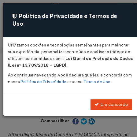
Política de Privacidade e Termos de
Uso
Acessar
Utilizamos cookies e tecnologias semelhantes para melhorar
sua experiência, personalizar conteúdo e analisar o tráfego do
site, em conformidade com a
Lei Geral de Proteção de Dados
Página Inicial
Legislações
Legislação Estadual - Maranhão
(Lei nº 13.709/2018 – LGPD)
.
Ao continuar navegando, você declara que leu e concorda com
Voltar
nossa
Política de Privacidade
e nosso
Termo de Uso
.
Decreto nº 22.194 de 14/06/2006
Li e concordo
Publicado no DOE - MA em 20 jun 2006
Compartilhar:
Altera dispositivos do Decreto nº 19.140/ 02, integrante do