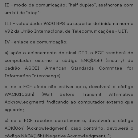
II - modo de comunicação: "half duplex", assíncrona com
um bit de "stop";
III - velocidade: 9600 BPS ou superior definida na norma
V92 da União Internacional de Telecomunicações - UIT;
IV - enlace de comunicação:
a) após o acionamento do sinal DTR, o ECF receberá do
computador externo o código ENQ(05h) (Enquiry) do
padrão ASCII (American Standards Commitee for
Information Interchange);
b) se o ECF ainda não estiver apto, devolverá o código
WACK(103Bh) (Wait Before Transmit Affirmative
Acknowledgment), indicando ao computador externo que
aguarde;
c) se o ECF receber corretamente, devolverá o código
ACK(06h) (Acknowledgment), caso contrário, devolverá o
código NACK(15h) (Negative Acknowledgment).";