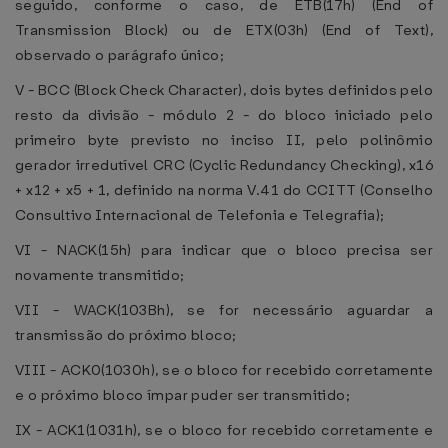
seguido, conforme o caso, de ETB(17h) (End of
Transmission Block) ou de ETX(03h) (End of Text),
observado o parágrafo único;
V - BCC (Block Check Character), dois bytes definidos pelo
resto da divisão - módulo 2 - do bloco iniciado pelo
primeiro byte previsto no inciso II, pelo polinômio
gerador irredutível CRC (Cyclic Redundancy Checking), x16
+ x12 + x5 + 1, definido na norma V.41 do CCITT (Conselho
Consultivo Internacional de Telefonia e Telegrafia);
VI - NACK(15h) para indicar que o bloco precisa ser
novamente transmitido;
VII - WACK(103Bh), se for necessário aguardar a
transmissão do próximo bloco;
VIII - ACK0(1030h), se o bloco for recebido corretamente
e o próximo bloco ímpar puder ser transmitido;
IX - ACK1(1031h), se o bloco for recebido corretamente e