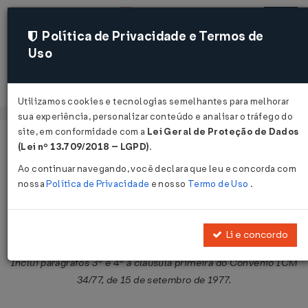
Política de Privacidade e Termos de
Uso
Acessar
Utilizamos cookies e tecnologias semelhantes para melhorar
sua experiência, personalizar conteúdo e analisar o tráfego do
site, em conformidade com a
Lei Geral de Proteção de Dados
Página Inicial
Legislações
Legislação Federal
Voltar
(Lei nº 13.709/2018 – LGPD)
.
Ao continuar navegando, você declara que leu e concorda com
Convênio ICM nº 37 de 07/12/1977
nossa
Política de Privacidade
e nosso
Termo de Uso
.
Publicado no DOU em 15 dez 1977
Compartilhar:
Li e concordo
Inclui parágrafos 3º e 4º à cláusula primeira do Convênio ICM
34/77, de 15 de setembro de 1977.