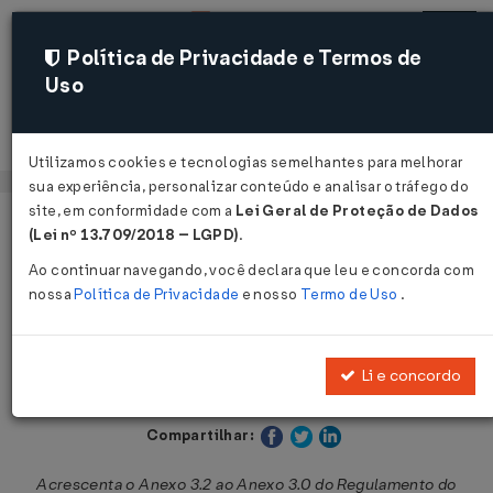
Política de Privacidade e Termos de
Uso
Acessar
Utilizamos cookies e tecnologias semelhantes para melhorar
sua experiência, personalizar conteúdo e analisar o tráfego do
site, em conformidade com a
Lei Geral de Proteção de Dados
Página Inicial
Legislações
Legislação Estadual - Maranhão
(Lei nº 13.709/2018 – LGPD)
.
Ao continuar navegando, você declara que leu e concorda com
Voltar
nossa
Política de Privacidade
e nosso
Termo de Uso
.
Decreto nº 20.906 de 25/11/2004
Li e concordo
Publicado no DOE - MA em 6 dez 2004
Compartilhar:
Acrescenta o Anexo 3.2 ao Anexo 3.0 do Regulamento do