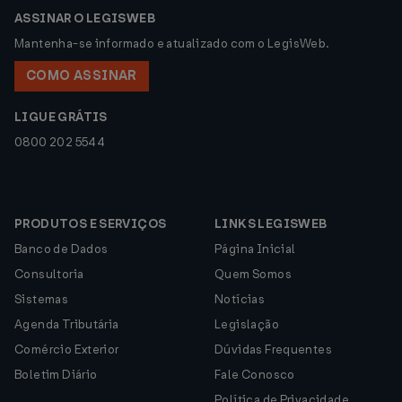
ASSINAR O LEGISWEB
Mantenha-se informado e atualizado com o LegisWeb.
COMO ASSINAR
LIGUE GRÁTIS
0800 202 5544
PRODUTOS E SERVIÇOS
LINKS LEGISWEB
Banco de Dados
Página Inicial
Consultoria
Quem Somos
Sistemas
Notícias
Agenda Tributária
Legislação
Comércio Exterior
Dúvidas Frequentes
Boletim Diário
Fale Conosco
Política de Privacidade