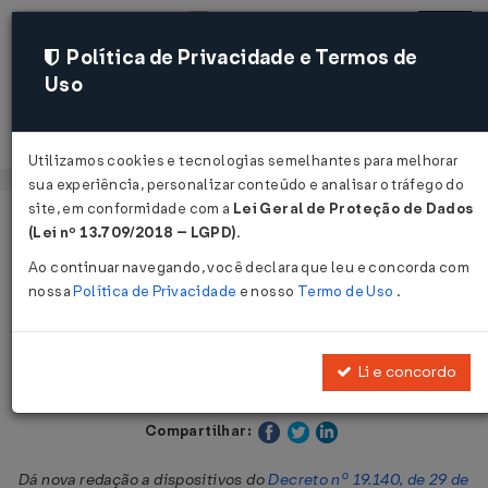
Política de Privacidade e Termos de
Uso
Acessar
Utilizamos cookies e tecnologias semelhantes para melhorar
sua experiência, personalizar conteúdo e analisar o tráfego do
site, em conformidade com a
Lei Geral de Proteção de Dados
Página Inicial
Legislações
Legislação Estadual - Maranhão
(Lei nº 13.709/2018 – LGPD)
.
Ao continuar navegando, você declara que leu e concorda com
Voltar
nossa
Política de Privacidade
e nosso
Termo de Uso
.
Decreto nº 19.890 de 19/09/2003
Li e concordo
Publicado no DOE - MA em 26 set 2003
Compartilhar:
Dá nova redação a dispositivos do
Decreto nº 19.140, de 29 de