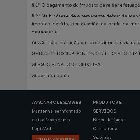
§ 1º O pagamento do imposto deve ser efetuado 
§ 2º Na hipótese de o remetente deixar de aten
imposto devido, por ocasião da saída da me
mercadoria.
Art. 2º
Esta instrução entra em vigor na data de 
GABINETE DO SUPERINTENDENTE DA RECEITA EST
SÉRGIO RENATO DE OLIVEIRA
Superintendente
ASSINAR O LEGISWEB
PRODUTOS E
Mantenha-se informado
SERVIÇOS
e atualizado com o
Banco de Dados
LegisWeb.
Consultoria
Sistemas
COMO ASSINAR