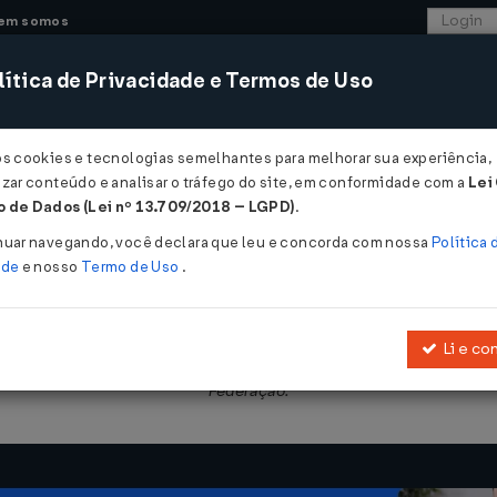
em somos
ítica de Privacidade e Termos de Uso
CONSULTORIA
SISTEMAS
COMÉRCIO EXTER
os cookies e tecnologias semelhantes para melhorar sua experiência,
zar conteúdo e analisar o tráfego do site, em conformidade com a
Lei
- Goiás
 de Dados (Lei nº 13.709/2018 – LGPD)
.
174 de 10/09/2002
nuar navegando, você declara que leu e concorda com nossa
Política 
ade
e nosso
Termo de Uso
.
Li e co
o do ICMS devido por substituição tributária na entrada neste est
Federação.