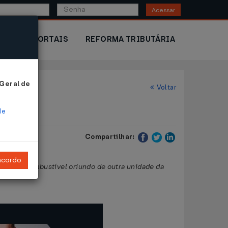
Acessar
IOR
PORTAIS
REFORMA TRIBUTÁRIA
 Geral de
Voltar
de
Compartilhar:
ncordo
ado de combustível oriundo de outra unidade da