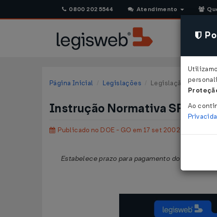
0800 202 5544
Atendimento
Qu
Pol
Utilizam
personali
Página Inicial
Legislações
Legislação Estadual 
Proteção
Instrução Normativa SRE nº 
Ao conti
Privacid
Publicado no DOE - GO em 17 set 2002
Estabelece prazo para pagamento do complement