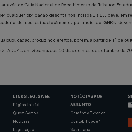
através de Guia Nacional de Recolhimento de Tributos Estadu
der qualquer obrigação descrita nos incisos I a III deve, em 
rcadoria de seu estabelecimento, por meio de GNRE, deven
sua publicação, produzindo efeitos, porém, a partir de 1º de ou
ADUAL, em Goiânia, aos 10 dias do mês de setembro de 20
LINKS LEGISWEB
NOTÍCIAS POR
S
Página Inicial
ASSUNTO
Quem Somos
Comércio Exterior
Notícias
Contabilidade /
Legislação
Societário