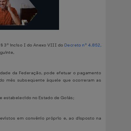
§ 3º inciso I do Anexo VIII do
Decreto nº 4.852,
uinte,
nidade da Federação, pode efetuar o pagamento
a do mês subseqüente àquele que ocorreram as
te estabelecido no Estado de Goiás;
revistos em convênio próprio e, ao disposto na