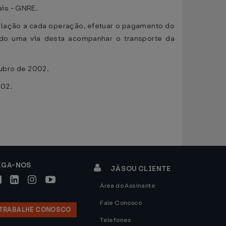
ais - GNRE.
relação a cada operação, efetuar o pagamento do
do uma via desta acompanhar o transporte da
tubro de 2002.
02.
IGA-NOS
JÁ SOU CLIENTE
Área do Assinante
Fale Conosco
TRABALHE CONOSCO
Telefones