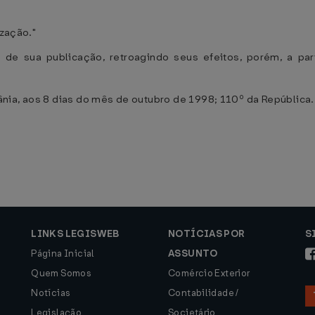
ização."
 de sua publicação, retroagindo seus efeitos, porém, a pa
nia, aos 8 dias do mês de outubro de 1998; 110º da República.
LINKS LEGISWEB
NOTÍCIAS POR
S
Página Inicial
ASSUNTO
Quem Somos
Comércio Exterior
Notícias
Contabilidade /
Legislação
Societário