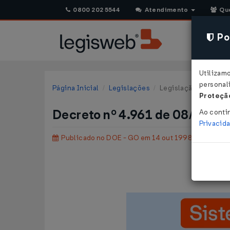
0800 202 5544
Atendimento
Qu
Pol
Utilizam
personali
Página Inicial
Legislações
Legislação Estadual 
Proteção
Decreto nº 4.961 de 08/10/1
Ao conti
Privacid
Publicado no DOE - GO em 14 out 1998