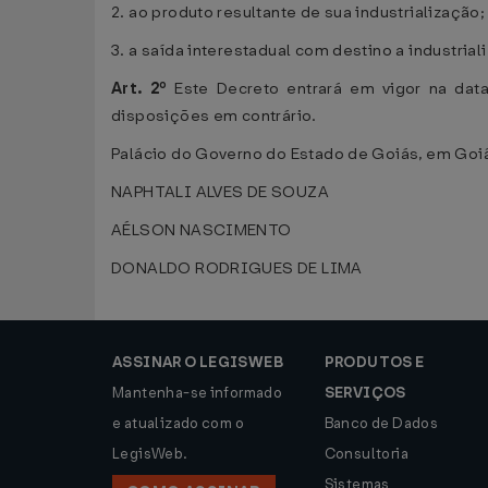
2. ao produto resultante de sua industrialização;
3. a saída interestadual com destino a industrial
Art. 2º
Este Decreto entrará em vigor na data
disposições em contrário.
Palácio do Governo do Estado de Goiás, em Goiâ
NAPHTALI ALVES DE SOUZA
AÉLSON NASCIMENTO
DONALDO RODRIGUES DE LIMA
ASSINAR O LEGISWEB
PRODUTOS E
Mantenha-se informado
SERVIÇOS
e atualizado com o
Banco de Dados
LegisWeb.
Consultoria
Sistemas