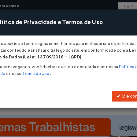
em somos
ítica de Privacidade e Termos de Uso
CONSULTORIA
SISTEMAS
COMÉRCIO EXTER
os cookies e tecnologias semelhantes para melhorar sua experiência,
zar conteúdo e analisar o tráfego do site, em conformidade com a
Lei
- Goiás
 de Dados (Lei nº 13.709/2018 – LGPD)
.
998
nuar navegando, você declara que leu e concorda com nossa
Política 
ade
e nosso
Termo de Uso
.
Li e co
Concede crédito outorgado de ICMS nas saídas de alho.