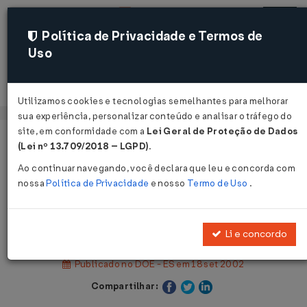
Política de Privacidade e Termos de
Uso
Acessar
Utilizamos cookies e tecnologias semelhantes para melhorar
sua experiência, personalizar conteúdo e analisar o tráfego do
site, em conformidade com a
Lei Geral de Proteção de Dados
Página Inicial
Legislações
(Lei nº 13.709/2018 – LGPD)
.
Legislação Estadual - Espírito Santo
Ao continuar navegando, você declara que leu e concorda com
nossa
Política de Privacidade
e nosso
Termo de Uso
.
Voltar
Lei nº 7.307 de 17/09/2002
Li e concordo
Publicado no DOE - ES em 18 set 2002
Compartilhar: