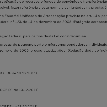
 aplicação de recursos oriundos de convênios e transferência
vel, fazer referência a esta norma e ser juntados na prestaçã
me Especial Unificado de Arrecadação previsto no art. 146, pa
federal nº 123, de 14 de dezembro de 2006. (Parágrafo acresce
ção federal, para os fins desta Lei consideram-se:
mpresas de pequeno porte e microempreendedores individuais,
zembro de 2006, e suas atualizações; (Redação dada ao inc
 DOE DF de 13.12.2011)
, DOE DF de 13.12.2011)
 DOE DF de 13.12.2011)