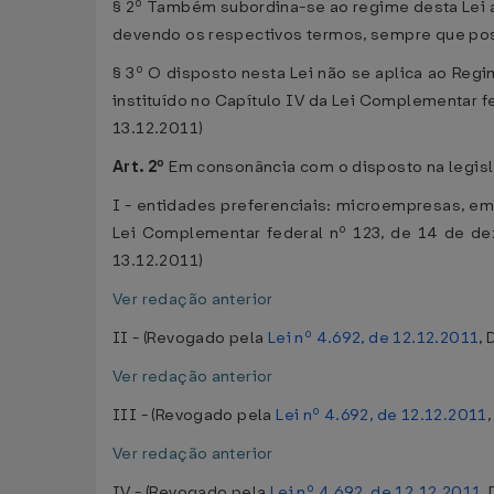
§ 2º Também subordina-se ao regime desta Lei a
devendo os respectivos termos, sempre que possí
§ 3º O disposto nesta Lei não se aplica ao Regi
instituído no Capítulo IV da Lei Complementar 
13.12.2011)
Art. 2º
Em consonância com o disposto na legisla
I - entidades preferenciais: microempresas, e
Lei Complementar federal nº 123, de 14 de de
13.12.2011)
Ver redação anterior
II - (Revogado pela
Lei nº 4.692, de 12.12.2011
,
Ver redação anterior
III - (Revogado pela
Lei nº 4.692, de 12.12.2011
Ver redação anterior
IV - (Revogado pela
Lei nº 4.692, de 12.12.2011
,