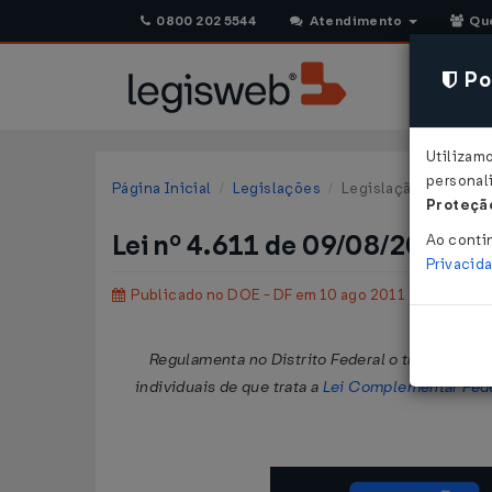
0800 202 5544
Atendimento
Qu
Pol
Utilizam
personali
Página Inicial
Legislações
Legislação Estadual -
Proteção
Lei nº 4.611 de 09/08/2011
Ao conti
Privacid
Publicado no DOE - DF em 10 ago 2011
Regulamenta no Distrito Federal o tratamento
individuais de que trata a
Lei Complementar Fede