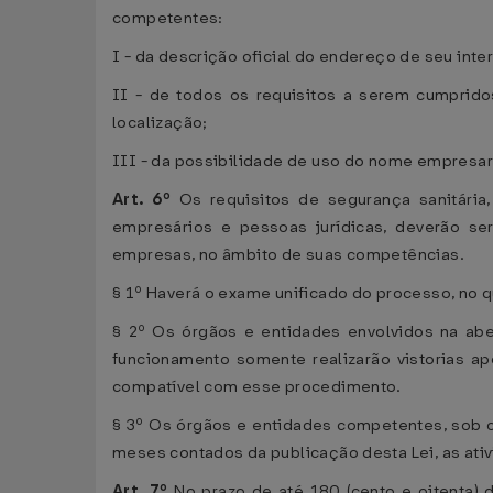
competentes:
I - da descrição oficial do endereço de seu inte
II - de todos os requisitos a serem cumprido
localização;
III - da possibilidade de uso do nome empresari
Art. 6º
Os requisitos de segurança sanitária,
empresários e pessoas jurídicas, deverão ser
empresas, no âmbito de suas competências.
§ 1º Haverá o exame unificado do processo, no q
§ 2º Os órgãos e entidades envolvidos na ab
funcionamento somente realizarão vistorias ap
compatível com esse procedimento.
§ 3º Os órgãos e entidades competentes, sob c
meses contados da publicação desta Lei, as ativi
Art. 7º
No prazo de até 180 (cento e oitenta) d