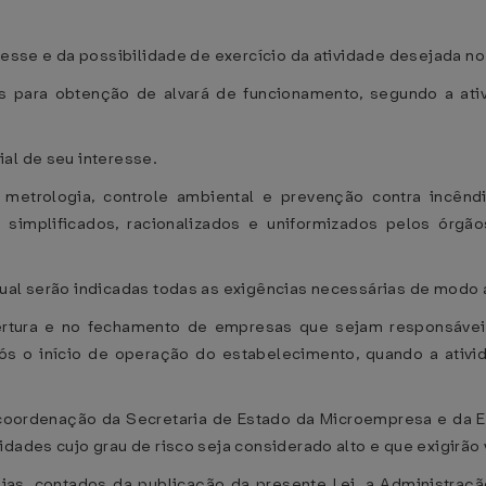
resse e da possibilidade de exercício da atividade desejada no
s para obtenção de alvará de funcionamento, segundo a ativi
al de seu interesse.
 metrologia, controle ambiental e prevenção contra incêndi
 simplificados, racionalizados e uniformizados pelos órg
ual serão indicadas todas as exigências necessárias de modo a 
ertura e no fechamento de empresas que sejam responsávei
ós o início de operação do estabelecimento, quando a ativid
oordenação da Secretaria de Estado da Microempresa e da Em
dades cujo grau de risco seja considerado alto e que exigirão v
ias, contados da publicação da presente Lei, a Administração