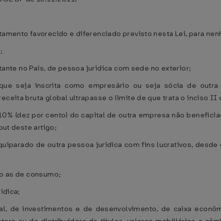
tamento favorecido e diferenciado previsto nesta Lei, para nenh
;
ntante no País, de pessoa jurídica com sede no exterior;
a que seja inscrita como empresário ou seja sócia de out
ceita bruta global ultrapasse o limite de que trata o inciso II 
 10% (dez por cento) do capital de outra empresa não beneficia
put deste artigo;
equiparado de outra pessoa jurídica com fins lucrativos, desde 
lvo as de consumo;
ídica;
al, de investimentos e de desenvolvimento, de caixa econôm