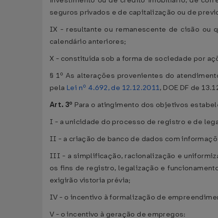
investimento ou de crédito imobiliário, de corr
seguros privados e de capitalização ou de prev
IX - resultante ou remanescente de cisão ou 
calendário anteriores;
X - constituída sob a forma de sociedade por aç
§ 1º As alterações provenientes do atendimento
pela
Lei nº 4.692, de 12.12.2011
, DOE DF de 13.1
Art. 3º
Para o atingimento dos objetivos estabel
I - a unicidade do processo de registro e de le
II - a criação de banco de dados com informaçõ
III - a simplificação, racionalização e uniform
os fins de registro, legalização e funcionament
exigirão vistoria prévia;
IV - o incentivo à formalização de empreendime
V - o incentivo à geração de empregos: