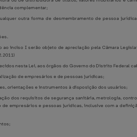
etora ou de distribuidora de títulos, valores mobiliários e 
idência complementar;
qualquer outra forma de desmembramento de pessoa jurídica
ões.
 ao inciso I serão objeto de apreciação pela Câmara Legislati
2.2011)
ecidos nesta Lei, aos órgãos do Governo do Distrito Federal ca
galização de empresários e de pessoas jurídicas;
es, orientações e instrumentos à disposição dos usuários;
ização dos requisitos de segurança sanitária, metrologia, contr
o de empresários e pessoas jurídicas, inclusive com a definiç
ntos;