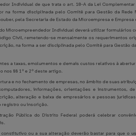
dor Individual de que trata o art. 18-A da Lei Complementar
or na forma disciplinada pelo Comitê para Gestão da Rede N
couber, pela Secretaria de Estado da Microempresa e Empresa 
ro do Microempreendedor Individual deverá utilizar formulários 
Código Civil, remetendo-se mensalmente os requerimentos orig
crição, na forma a ser disciplinada pelo Comitê para Gestão d
ntes a taxas, emolumentos e demais custos relativos à abertura, 
o nos §§ 1º e 2º deste artigo.
rtura e no fechamento de empresas, no âmbito de suas atribui
computadores, informações, orientações e instrumentos, de
crição, alteração e baixa de empresários e pessoas jurídica
 registro ou inscrição.
tração Pública do Distrito Federal poderá celebrar convê
is.
 constitutivo ou a sua alteração deverão bastar para que o u