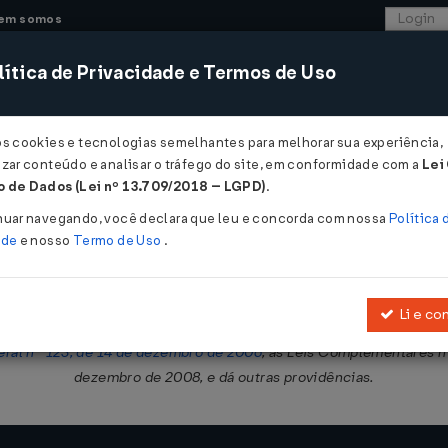
em somos
ítica de Privacidade e Termos de Uso
CONSULTORIA
SISTEMAS
COMÉRCIO EXTER
os cookies e tecnologias semelhantes para melhorar sua experiência,
zar conteúdo e analisar o tráfego do site, em conformidade com a
Lei
 Distrito Federal
 de Dados (Lei nº 13.709/2018 – LGPD)
.
nuar navegando, você declara que leu e concorda com nossa
Política 
ade
e nosso
Termo de Uso
.
Li e co
 favorecido, diferenciado e simplificado para microempresas, em
ral nº 123, de 14 de dezembro de 2006
, as Leis Complementares nº
dezembro de 2008, e dá outras providências.