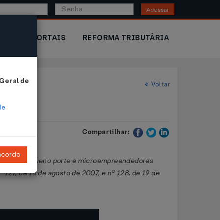
Acessar
IOR
PORTAIS
REFORMA TRIBUTÁRIA
 Geral de
Voltar
de
Compartilhar:
ncordo
presas de pequeno porte e microempreendedores
 127, de 14 de agosto de 2007, e nº 128, de 19 de