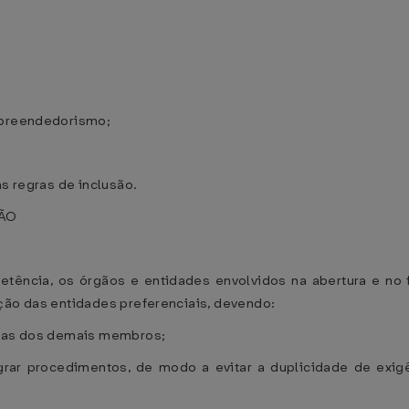
empreendedorismo;
às regras de inclusão.
ÇÃO
ência, os órgãos e entidades envolvidos na abertura e no
ção das entidades preferenciais, devendo:
uelas dos demais membros;
egrar procedimentos, de modo a evitar a duplicidade de exig