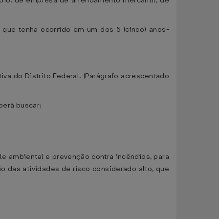
câmbio, de empresa de arrendamento mercantil, de
 que tenha ocorrido em um dos 5 (cinco) anos-
va do Distrito Federal. (Parágrafo acrescentado
berá buscar:
ole ambiental e prevenção contra incêndios, para
ão das atividades de risco considerado alto, que