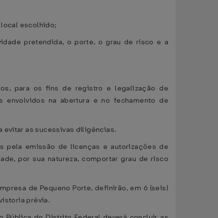
 local escolhido;
dade pretendida, o porte, o grau de risco e a
os, para os fins de registro e legalização de
ãos envolvidos na abertura e no fechamento de
evitar as sucessivas diligências.
s pela emissão de licenças e autorizações de
ade, por sua natureza, comportar grau de risco
presa de Pequeno Porte, definirão, em 6 (seis)
istoria prévia.
 Pública do Distrito Federal deverá concluir as