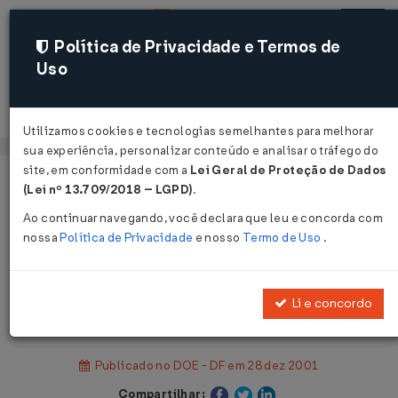
Política de Privacidade e Termos de
Uso
Acessar
Utilizamos cookies e tecnologias semelhantes para melhorar
sua experiência, personalizar conteúdo e analisar o tráfego do
site, em conformidade com a
Lei Geral de Proteção de Dados
Página Inicial
Legislações
(Lei nº 13.709/2018 – LGPD)
.
Legislação Estadual - Distrito Federal
Ao continuar navegando, você declara que leu e concorda com
nossa
Política de Privacidade
e nosso
Termo de Uso
.
Voltar
Lei Complementar nº 432 de
Li e concordo
27/12/2001
Publicado no DOE - DF em 28 dez 2001
Compartilhar: