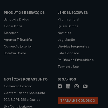
PRODUTOS E SERVIÇOS
LINKS LEGISWEB
Banco de Dados
Página Inicial
Consultoria
Quem Somos
Sistemas
Notícias
Agenda Tributária
Legislação
Comércio Exterior
Dúvidas Frequentes
Boletim Diário
Fale Conosco
Política de Privacidade
Termo de Uso
NOTÍCIAS POR ASSUNTO
SIGA-NOS
Comércio Exterior
Contabilidade / Societário
ICMS, IPI, ISS e Outros
TRABALHE CONOSCO
IR / Contribuições