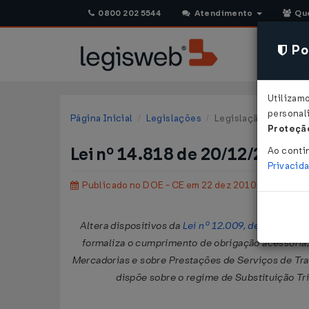
0800 202 5544
Atendimento
Qu
Pol
Utilizam
personali
Página Inicial
Legislações
Legislação Estadual 
Proteção
Lei nº 14.818 de 20/12/2010
Ao conti
Privacid
Publicado no DOE - CE em 22 dez 2010
Altera dispositivos da
Lei nº 12.009, de 25 de se
formaliza o cumprimento de obrigação acessória
Mercadorias e sobre Prestações de Serviços de Tr
dispõe sobre o regime de Substituição Tri