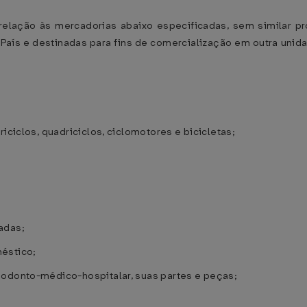
relação às mercadorias abaixo especificadas, sem similar p
País e destinadas para fins de comercialização em outra unida
iciclos, quadriciclos, ciclomotores e bicicletas;
adas;
méstico;
 odonto-médico-hospitalar, suas partes e peças;