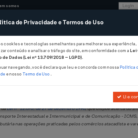
em somos
ítica de Privacidade e Termos de Uso
CONSULTORIA
SISTEMAS
COMÉRCIO EXTER
os cookies e tecnologias semelhantes para melhorar sua experiência,
zar conteúdo e analisar o tráfego do site, em conformidade com a
Lei
- Ceará
 de Dados (Lei nº 13.709/2018 – LGPD)
.
nuar navegando, você declara que leu e concorda com nossa
Política 
ade
e nosso
Termo de Uso
.
Li e co
tembro de 1992
, que autoriza a inscrição, em Dívida Ativa do Estado
, da
Lei nº 12.670, de 27 de dezembro 1996
, que dispõe acerca do I
ansporte Interestadual e Intermunicipal e de Comunicação - ICMS,
butária nas operações praticadas pelos comércios atacadista e varej