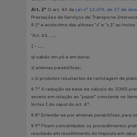
Art. 2º
O art. 43 da
Lei nº 12.670, de 27 de de
Prestações de Serviços de Transporte Interesta
§ 1º e acréscimo das alíneas "z" e "z.1" ao incis
"Art. 43. .....
I - .....
q) sabão em pó e em barra;
z) antenas parabólicas;
z.1) produtos resultantes de reciclagem de plás
§ 7º A redução da base de cálculo do ICMS prev
exceto em relação ao "papel" constante no item 
inciso I do caput do art. 4º.
§ 8º Entende-se por antenas parabólicas, para os
§ 9º Ficam convalidados os procedimentos prat
resultado em recolhimento do imposto em valor in