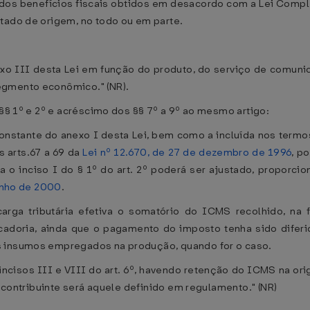
o dos benefícios fiscais obtidos em desacordo com a Lei Comp
tado de origem, no todo ou em parte.
nexo III desta Lei em função do produto, do serviço de comuni
egmento econômico." (NR).
 §§ 1º e 2º e acréscimo dos §§ 7º a 9º ao mesmo artigo:
 constante do anexo I desta Lei, bem como a incluída nos termo
s arts.67 a 69 da
Lei nº 12.670, de 27 de dezembro de 1996
, p
 o inciso I do § 1º do art. 2º poderá ser ajustado, proporcion
junho de 2000
.
carga tributária efetiva o somatório do ICMS recolhido, na f
adoria, ainda que o pagamento do imposto tenha sido diferi
s insumos empregados na produção, quando for o caso.
ncisos III e VIII do art. 6º, havendo retenção do ICMS na or
o contribuinte será aquele definido em regulamento." (NR)