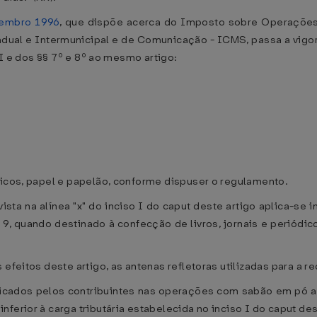
zembro 1996
, que dispõe acerca do Imposto sobre Operações 
dual e Intermunicipal e de Comunicação - ICMS, passa a vigora
o I e dos §§ 7º e 8º ao mesmo artigo:
ticos, papel e papelão, conforme dispuser o regulamento.
ista na alínea "x" do inciso I do caput deste artigo aplica-s
9, quando destinado à confecção de livros, jornais e periódicos
 efeitos deste artigo, as antenas refletoras utilizadas para a r
icados pelos contribuintes nas operações com sabão em pó an
ferior à carga tributária estabelecida no inciso I do caput des