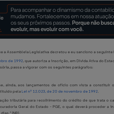
 a Assembleia Legislativa decretou e eu sanciono a seguinte 
embro de 1992
, que autoriza a inscrição, em Dívida Ativa do Est
ória, passa a vigorar com os seguintes parágrafos:
e, ainda, aos lançamentos de ofício com vista a constituir o
tituído pela
Lei nº 12.023, de 20 de novembro de 1992
.
ação tributária para recolhimento do crédito de que trata o c
curadoria Geral do Estado - PGE, o qual deverá proceder a ins
dias." (NR).