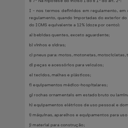
§ 7º Na hipótese do inciso I do § 1º do art. 2º:
I - nos termos definidos em regulamento, em 
regulamento, quando importadas do exterior do 
do ICMS equivalente a 12% (doze por cento):
a) bebidas quentes, exceto aguardente;
b) vinhos e sidras;
c) pneus para: motos, motonetas, motocicletas, tr
d) peças e acessórios para veículos;
e) tecidos, malhas e plásticos;
f) equipamentos médico-hospitalares;
g) rochas ornamentais em estado bruto ou lamin
h) equipamentos elétricos de uso pessoal e do
i) máquinas, aparelhos e equipamentos para uso
j) material para construção;