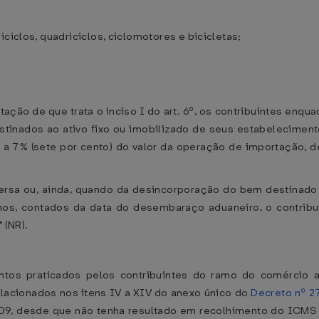
ciclos, quadriciclos, ciclomotores e bicicletas;
butação de que trata o inciso I do art. 6º, os contribuintes en
estinados ao ativo fixo ou imobilizado de seus estabelecime
 a 7% (sete por cento) do valor da operação de importação, 
ersa ou, ainda, quando da desincorporação do bem destinado 
 anos, contados da data do desembaraço aduaneiro, o contribu
 (NR).
ntos praticados pelos contribuintes do ramo do comércio a
lacionados nos itens IV a XIV do anexo único do
Decreto nº 2
, desde que não tenha resultado em recolhimento do ICMS em