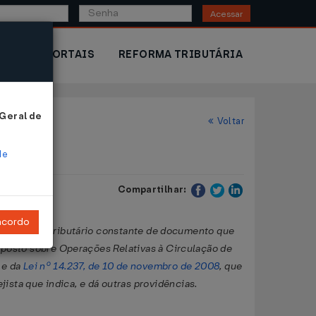
Acessar
IOR
PORTAIS
REFORMA TRIBUTÁRIA
 Geral de
Voltar
de
Compartilhar:
ncordo
, de crédito tributário constante de documento que
mposto sobre Operações Relativas à Circulação de
 e da
Lei nº 14.237, de 10 de novembro de 2008
, que
ista que indica, e dá outras providências.