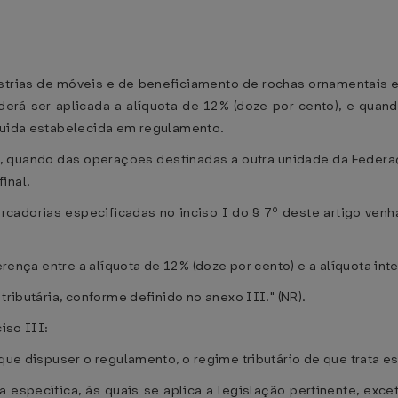
ústrias de móveis e de beneficiamento de rochas ornamentais 
derá ser aplicada a alíquota de 12% (doze por cento), e quan
íquida estabelecida em regulamento.
igo, quando das operações destinadas a outra unidade da Fede
inal.
rcadorias especificadas no inciso I do § 7º deste artigo venha
ferença entre a alíquota de 12% (doze por cento) e a alíquota int
tributária, conforme definido no anexo III." (NR).
iso III:
 que dispuser o regulamento, o regime tributário de que trata e
ria específica, às quais se aplica a legislação pertinente, ex