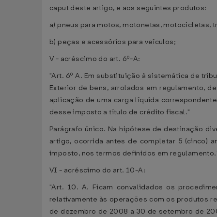
caput deste artigo, e aos seguintes produtos:
a) pneus para motos, motonetas, motocicletas, tri
b) peças e acessórios para veículos;
V - acréscimo do art. 6º-A:
"Art. 6º A. Em substituição à sistemática de tri
Exterior de bens, arrolados em regulamento, d
aplicação de uma carga líquida correspondente
desse imposto a título de crédito fiscal."
Parágrafo único. Na hipótese de destinação div
artigo, ocorrida antes de completar 5 (cinco)
imposto, nos termos definidos em regulamento."
VI - acréscimo do art. 10-A:
"Art. 10. A. Ficam convalidados os procedime
relativamente às operações com os produtos re
de dezembro de 2008 a 30 de setembro de 2009