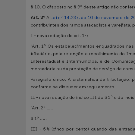
§ 10. O disposto no § 9º deste artigo não confer
Art. 3º
A
Lei nº 14.237, de 10 de novembro de 
contribuintes dos ramos atacadista e varejista,
I - nova redação do art. 1º:
"Art. 1º Os estabelecimentos enquadrados nas 
tributário, pela retenção e recolhimento do I
Interestadual e Intermunicipal e de Comunica
mercadoria ou da prestação de serviço de comu
Parágrafo único. A sistemática de tributação, 
conforme se dispuser em regulamento.
II - nova redação do inciso III do § 1º e do inciso
"Art. 2º .....
§ 1º .....
III - 5% (cinco por cento) quando das entra