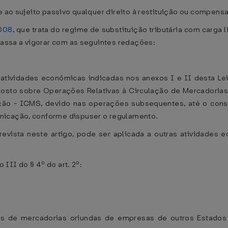
e ao sujeito passivo qualquer direito à restituição ou compensa
2008
, que trata do regime de substituição tributária com carga
 passa a vigorar com as seguintes redações:
atividades econômicas indicadas nos anexos I e II desta Lei
mposto sobre Operações Relativas à Circulação de Mercadoria
ção - ICMS, devido nas operações subsequentes, até o consu
nicação, conforme dispuser o regulamento.
prevista neste artigo, pode ser aplicada a outras atividades
 III do § 4º do art. 2º:
das de mercadorias oriundas de empresas de outros Estados