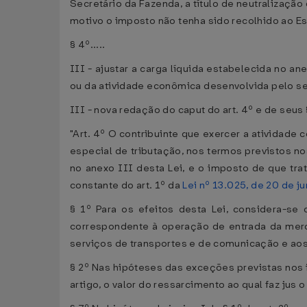
Secretário da Fazenda, a título de neutralizaçã
motivo o imposto não tenha sido recolhido ao Es
§ 4º.....
III - ajustar a carga líquida estabelecida no a
ou da atividade econômica desenvolvida pelo s
III - nova redação do caput do art. 4º e de seus
"Art. 4º O contribuinte que exercer a atividade
especial de tributação, nos termos previstos no
no anexo III desta Lei, e o imposto de que trata
constante do art. 1º da
Lei nº 13.025, de 20 de 
§ 1º Para os efeitos desta Lei, considera-se 
correspondente à operação de entrada da merc
serviços de transportes e de comunicação e ao
§ 2º Nas hipóteses das exceções previstas nos i
artigo, o valor do ressarcimento ao qual faz jus 