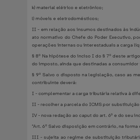
k) material elétrico e eletrônico;
l) móveis e eletrodomésticos;
II - em relação aos insumos destinados às ind
ato normativo do Chefe do Poder Executivo, po
operações internas ou interestaduais a carga l
§ 8º Na hipótese do inciso I do § 7º deste art
do imposto, ainda que destinadas a consumidor f
§ 9º Salvo o disposto na legislação, caso as me
contribuinte deverá:
I - complementar a carga tributária relativa à di
II - recolher a parcela do ICMS por substituição 
IV - nova redação ao caput do art. 6º e do seu inc
"Art. 6º Salvo disposição em contrário, na forma
III - sujeita ao regime de substituição tributá