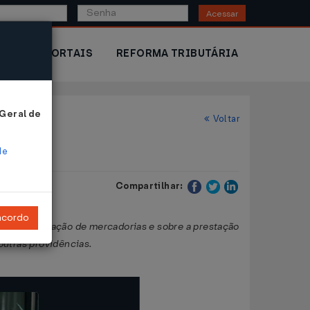
Acessar
IOR
PORTAIS
REFORMA TRIBUTÁRIA
 Geral de
Voltar
de
Compartilhar:
ncordo
vas à circulação de mercadorias e sobre a prestação
outras providências.