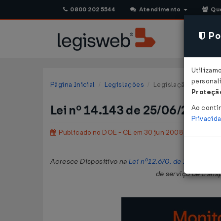
0800 202 5544
Atendimento
Qu
Pol
Utilizam
personali
Página Inicial
Legislações
Legislação Estadual 
Proteção
Lei nº 14.143 de 25/06/2008
Ao conti
Privacid
Publicado no DOE - CE em 30 jun 2008
Acresce Dispositivo na
Lei nº12.670, de 27 de dez
de serviço de trans