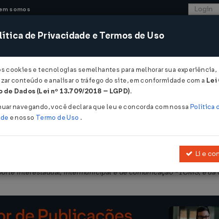
em somos
ítica de Privacidade e Termos de Uso
CONSULTORIA
SISTEMAS
COMÉRCIO EXTER
os cookies e tecnologias semelhantes para melhorar sua experiência,
zar conteúdo e analisar o tráfego do site, em conformidade com a
Lei
- Ceará
 de Dados (Lei nº 13.709/2018 – LGPD)
.
nuar navegando, você declara que leu e concorda com nossa
Política 
ade
e nosso
Termo de Uso
.
Li e co
embro de 1996
, que dispõe acerca do imposto sobre operações relati
porte interestadual, intermunicipal e de comunicação - ICMS, e dá 