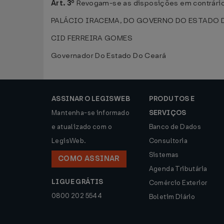
Art. 3º
Revogam-se as disposições em contrário
PALÁCIO IRACEMA, DO GOVERNO DO ESTADO DO C
CID FERREIRA GOMES
Governador Do Estado Do Ceará
ASSINAR O LEGISWEB
PRODUTOS E
Mantenha-se informado
SERVIÇOS
e atualizado com o
Banco de Dados
LegisWeb.
Consultoria
Sistemas
COMO ASSINAR
Agenda Tributária
LIGUE GRÁTIS
Comércio Exterior
0800 202 5544
Boletim Diário