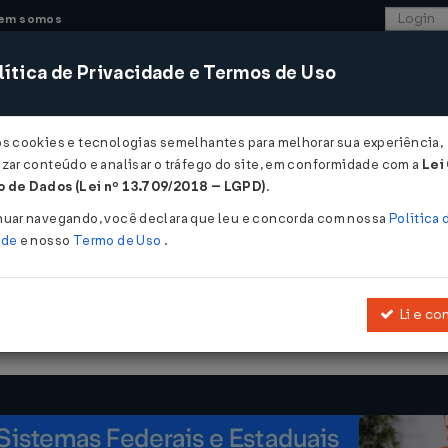
em somos
ítica de Privacidade e Termos de Uso
CONSULTORIA
SISTEMAS
COMÉRCIO EXTER
os cookies e tecnologias semelhantes para melhorar sua experiência,
zar conteúdo e analisar o tráfego do site, em conformidade com a
Lei
- Ceará
 de Dados (Lei nº 13.709/2018 – LGPD)
.
º 38 de 01/11/2002
nuar navegando, você declara que leu e concorda com nossa
Política 
ade
e nosso
Termo de Uso
.
Li e co
o da base de cálculo da substituição tributária e antecipação do 