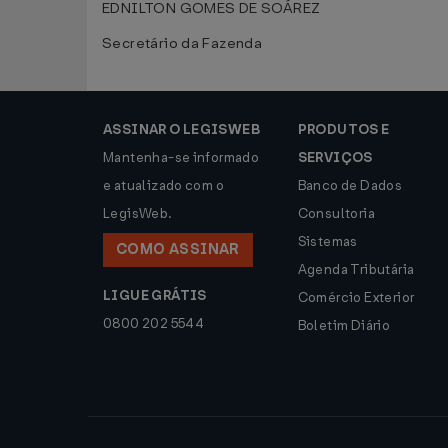
EDNILTON GOMES DE SOÁREZ
Secretário da Fazenda
ASSINAR O LEGISWEB
PRODUTOS E
Mantenha-se informado
SERVIÇOS
e atualizado com o
Banco de Dados
LegisWeb.
Consultoria
Sistemas
COMO ASSINAR
Agenda Tributária
LIGUE GRÁTIS
Comércio Exterior
0800 202 5544
Boletim Diário