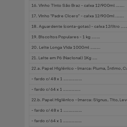
16. Vinho Tinto São Braz - caixa 12/900ml .......
17. Vinho "Padre Cícero" - caixa 12/900ml .......
18. Aguardente (conta-gotas) - caixa 12/litro .....
19. Biscoitos Populares - 1 kg .......
20. Leite Longa Vida 1000ml ........
21. Leite em Pó (Nacional) 1Kg ....
22.a. Papel Higiênico - (marca: Pluma, Íntimo, C
- fardo c/ 48 x 1 ...............
- fardo c/ 64 x 1 ..............
22.b. Papel Higiênico - (marca: Signus, Tito, Le
- fardo c/ 48 x 1 ...............
- fardo c/ 64 x 1 ...............