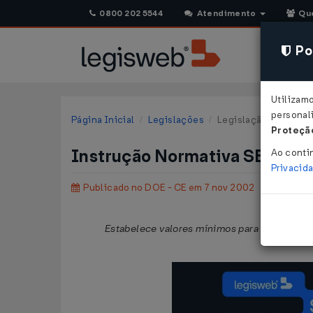
0800 202 5544
Atendimento
Qu
Pol
Utilizam
personali
Página Inicial
Legislações
Legislação Estadual 
Proteção
Instrução Normativa SEFAZ n
Ao conti
Privacid
Publicado no DOE - CE em 7 nov 2002
Estabelece valores mínimos para determinaçã