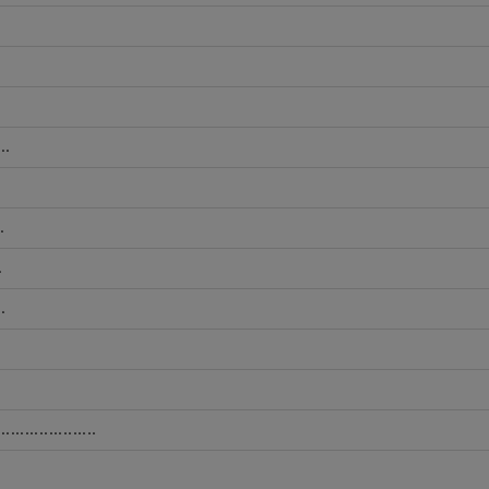
..
.
.
.
...............