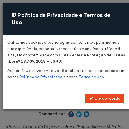
Política de Privacidade e Termos de
Uso
Acessar
Utilizamos cookies e tecnologias semelhantes para melhorar
sua experiência, personalizar conteúdo e analisar o tráfego do
site, em conformidade com a
Lei Geral de Proteção de Dados
Página Inicial
Legislações
Legislação Estadual - Ceará
(Lei nº 13.709/2018 – LGPD)
.
Ao continuar navegando, você declara que leu e concorda com
Voltar
nossa
Política de Privacidade
e nosso
Termo de Uso
.
Lei nº 13.274 de 31/12/2002
Li e concordo
Publicado no DOE - CE em 31 dez 2002
Compartilhar:
Altera a alíquota do Imposto sobre a Propriedade de Veículos