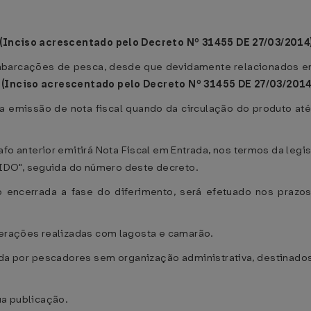
(Inciso acrescentado pelo Decreto Nº 31455 DE 27/03/2014
mbarcações de pesca, desde que devidamente relacionados em
.
(Inciso acrescentado pelo Decreto Nº 31455 DE 27/03/2014
a a emissão de nota fiscal quando da circulação do produto 
afo anterior emitirá Nota Fiscal em Entrada, nos termos da le
IDO", seguida do número deste decreto.
 encerrada a fase do diferimento, será efetuado nos prazo
perações realizadas com lagosta e camarão.
a por pescadores sem organização administrativa, destinados 
ua publicação.