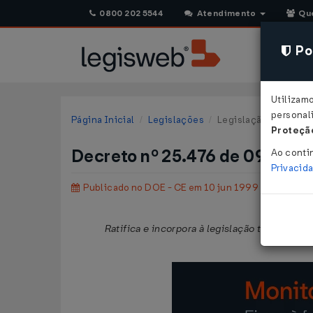
0800 202 5544
Atendimento
Qu
Pol
Utilizam
personali
Página Inicial
Legislações
Legislação Estadual 
Proteção
Decreto nº 25.476 de 09/06/
Ao conti
Privacid
Publicado no DOE - CE em 10 jun 1999
Ratifica e incorpora à legislação tributária