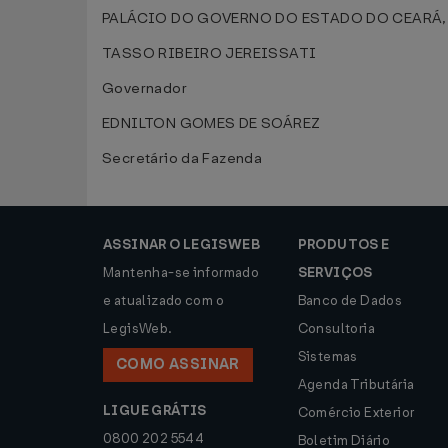
PALÁCIO DO GOVERNO DO ESTADO DO CEARÁ, em 
TASSO RIBEIRO JEREISSATI
Governador
EDNILTON GOMES DE SOÁREZ
Secretário da Fazenda
ASSINAR O LEGISWEB
PRODUTOS E
Mantenha-se informado
SERVIÇOS
e atualizado com o
Banco de Dados
LegisWeb.
Consultoria
Sistemas
COMO ASSINAR
Agenda Tributária
LIGUE GRÁTIS
Comércio Exterior
0800 202 5544
Boletim Diário