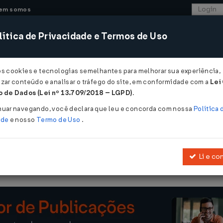
em somos
ítica de Privacidade e Termos de Uso
CONSULTORIA
SISTEMAS
COMÉRCIO EXTER
os cookies e tecnologias semelhantes para melhorar sua experiência,
zar conteúdo e analisar o tráfego do site, em conformidade com a
Lei
- Ceará
 de Dados (Lei nº 13.709/2018 – LGPD)
.
1999
nuar navegando, você declara que leu e concorda com nossa
Política 
ade
e nosso
Termo de Uso
.
Li e co
 estadual os Convênios, Ajustes e Protocolos que indica; dispõe sob