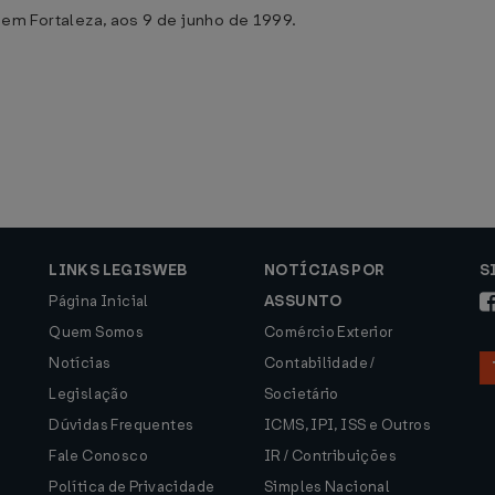
Fortaleza, aos 9 de junho de 1999.
LINKS LEGISWEB
NOTÍCIAS POR
S
Página Inicial
ASSUNTO
Quem Somos
Comércio Exterior
Notícias
Contabilidade /
Legislação
Societário
Dúvidas Frequentes
ICMS, IPI, ISS e Outros
Fale Conosco
IR / Contribuições
Política de Privacidade
Simples Nacional