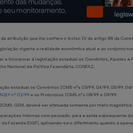
ribuição que lhe confere o inciso IV do artigo 88 da Consti
lação vigente a realidade econômica atual e ao conjunto norm
e incorporar à legislação estadual os Convênios, Ajustes e P
lho Nacional de Política Fazendária, CONFAZ,
ação estadual os Convênios ICMS nºs 03/99, 04/99, 05/99, 06/99,
INIEF nº 01/99
e os Protocolos ICMS nºs 08/99 e 09/99.
 ICMS, GIM, deverá ser efetuada somente por meio magnético a
operações internas com pescado, para a saída subsequente do 
al da Fazenda (CGF), aplicando-se o diferimento quando a oper