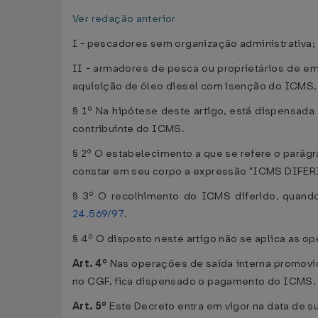
Ver redação anterior
I - pescadores sem organização administrativa;
II - armadores de pesca ou proprietários de e
aquisição de óleo diesel com isenção do ICMS
§ 1º Na hipótese deste artigo, está dispensad
contribuinte do ICMS.
§ 2º O estabelecimento a que se refere o parágr
constar em seu corpo a expressão "ICMS DIFER
§ 3º O recolhimento do ICMS diferido, quando
24.569/97
.
§ 4º O disposto neste artigo não se aplica as o
Art. 4º
Nas operações de saída interna promovid
no CGF, fica dispensado o pagamento do ICMS.
Art. 5º
Este Decreto entra em vigor na data de s