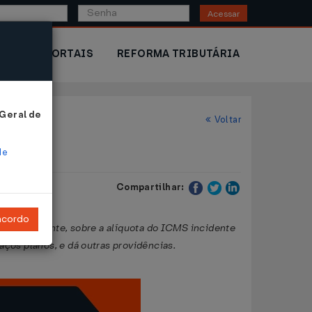
Acessar
IOR
PORTAIS
REFORMA TRIBUTÁRIA
 Geral de
Voltar
de
Compartilhar:
ncordo
espectivamente, sobre a alíquota do ICMS incidente
ços planos, e dá outras providências.