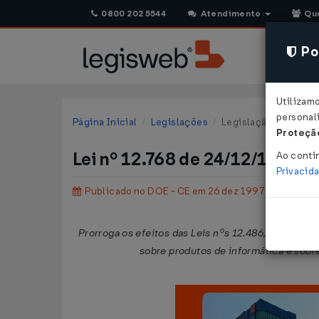
0800 202 5544
Atendimento
Qu
Pol
Utilizam
personali
Página Inicial
Legislações
Legislação Estadual 
Proteção
Lei nº 12.768 de 24/12/1997
Ao conti
Privacid
Publicado no DOE - CE em 26 dez 1997
Prorroga os efeitos das Leis nºs 12.486, de 13 de
sobre produtos de informática e sobr