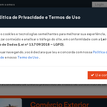
em somos
ítica de Privacidade e Termos de Uso
CONSULTORIA
SISTEMAS
COMÉRCIO EXTER
os cookies e tecnologias semelhantes para melhorar sua experiência,
zar conteúdo e analisar o tráfego do site, em conformidade com a
Lei
- Ceará
 de Dados (Lei nº 13.709/2018 – LGPD)
.
nuar navegando, você declara que leu e concorda com nossa
Política 
ade
e nosso
Termo de Uso
.
Li e co
 setembro de 1995, e 12.445, de 30 de maio de 1995, que dispõem, r
e a concessão de crédito presumido às indústrias consumidoras de a