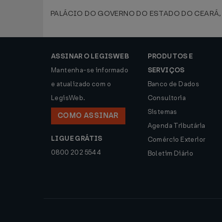
PALÁCIO DO GOVERNO DO ESTADO DO CEARÁ, em 
ASSINAR O LEGISWEB
PRODUTOS E
Mantenha-se informado
SERVIÇOS
e atualizado com o
Banco de Dados
LegisWeb.
Consultoria
Sistemas
COMO ASSINAR
Agenda Tributária
LIGUE GRÁTIS
Comércio Exterior
0800 202 5544
Boletim Diário