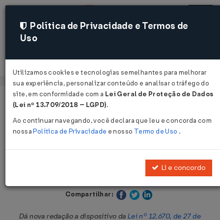
Política de Privacidade e Termos de
Uso
Acessar
Utilizamos cookies e tecnologias semelhantes para melhorar
sua experiência, personalizar conteúdo e analisar o tráfego do
site, em conformidade com a
Lei Geral de Proteção de Dados
Página Inicial
Legislações
Legislação Estadual - Ceará
(Lei nº 13.709/2018 – LGPD)
.
Ao continuar navegando, você declara que leu e concorda com
Voltar
nossa
Política de Privacidade
e nosso
Termo de Uso
.
Lei nº 12.770 de 24/12/1997
Li e concordo
Publicado no DOE - CE em 26 dez 1997
Compartilhar:
Dá nova redação a dispositivo da
Lei nº 12.670, de 27 de