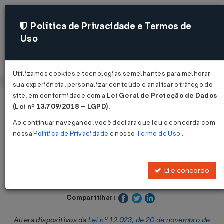
Política de Privacidade e Termos de
Uso
Acessar
Utilizamos cookies e tecnologias semelhantes para melhorar
sua experiência, personalizar conteúdo e analisar o tráfego do
site, em conformidade com a
Lei Geral de Proteção de Dados
Página Inicial
Legislações
Legislação Estadual - Ceará
(Lei nº 13.709/2018 – LGPD)
.
Ao continuar navegando, você declara que leu e concorda com
Voltar
nossa
Política de Privacidade
e nosso
Termo de Uso
.
Lei nº 12.659 de 27/12/1996
Li e concordo
Publicado no DOE - CE em 30 dez 1996
Compartilhar:
Altera dispositivos da
Lei nº 12.023, de 20 de novembro de