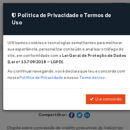
Política de Privacidade e Termos de
Uso
Acessar
Utilizamos cookies e tecnologias semelhantes para melhorar
sua experiência, personalizar conteúdo e analisar o tráfego do
site, em conformidade com a
Lei Geral de Proteção de Dados
Página Inicial
Legislações
Legislação Estadual - Ceará
(Lei nº 13.709/2018 – LGPD)
.
Ao continuar navegando, você declara que leu e concorda com
Voltar
nossa
Política de Privacidade
e nosso
Termo de Uso
.
Lei nº 12.445 de 30/05/1995
Li e concordo
Publicado no DOE - CE em 31 mai 1995
Compartilhar:
Dispõe sobre concessão de crédito presumido às indústrias