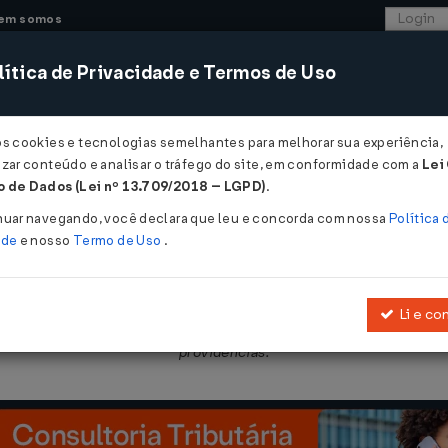
em somos
ítica de Privacidade e Termos de Uso
CONSULTORIA
SISTEMAS
COMÉRCIO EXTER
os cookies e tecnologias semelhantes para melhorar sua experiência,
zar conteúdo e analisar o tráfego do site, em conformidade com a
Lei
- Ceará
 de Dados (Lei nº 13.709/2018 – LGPD)
.
nuar navegando, você declara que leu e concorda com nossa
Política 
ade
e nosso
Termo de Uso
.
Li e co
e novembro de 1992
, que dispõe sobre o Imposto sobre a Propriedad
providências.