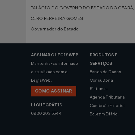
PALÁCIO DO GOVERNO DO ESTADO DO CEARÁ, em
CIRO FERREIRA GOMES
Governador do Estado
ASSINAR O LEGISWEB
PRODUTOS E
Mantenha-se informado
SERVIÇOS
e atualizado com o
Banco de Dados
LegisWeb.
Consultoria
Sistemas
COMO ASSINAR
Agenda Tributária
LIGUE GRÁTIS
Comércio Exterior
0800 202 5544
Boletim Diário