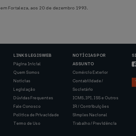
 Fortaleza, aos 20 de dezembro 1993.
LINKS LEGISWEB
NOTÍCIAS POR
S
Página Inicial
ASSUNTO
Quem Somos
Comércio Exterior
Notícias
Contabilidade /
Legislação
Societário
Dúvidas Frequentes
ICMS, IPI, ISS e Outros
Fale Conosco
IR / Contribuições
Política de Privacidade
Simples Nacional
Termo de Uso
Trabalho / Previdência