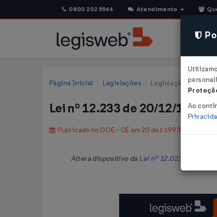
0800 202 5544
Atendimento
Qu
Pol
Utilizam
personali
Página Inicial
Legislações
Legislação Estadual 
Proteção
Lei nº 12.233 de 20/12/1993
Ao conti
Privacid
Publicado no DOE - CE em 20 dez 1993
Altera dispositivo da
Lei nº 12.023, de 20 d