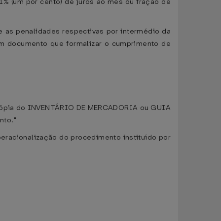
e 1% (um por cento) de juros ao mês ou fração de
e as penalidades respectivas por intermédio da
 em documento que formalizar o cumprimento de
nte cópia do INVENTÁRIO DE MERCADORIA ou GUIA
nto."
peracionalização do procedimento instituído por