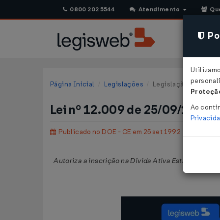
0800 202 5544
Atendimento
Qu
Pol
Utilizam
personali
Página Inicial
Legislações
Legislação Estadual 
Proteção
Lei nº 12.009 de 25/09/1992
Ao conti
Privacid
Publicado no DOE - CE em 25 set 1992
Autoriza a inscrição na Dívida Ativa Estadual de 