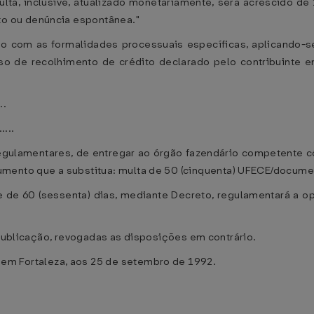
 multa, inclusive, atualizado monetariamente, será acrescido d
o ou denúncia espontânea."
rdo com as formalidades processuais específicas, aplicando-s
so de recolhimento de crédito declarado pelo contribuinte
..
.....
os regulamentares, de entregar ao órgão fazendário compete
nto que a substitua: multa de 50 (cinquenta) UFECE/docume
 de 60 (sessenta) dias, mediante Decreto, regulamentará a o
 publicação, revogadas as disposições em contrário.
Fortaleza, aos 25 de setembro de 1992.