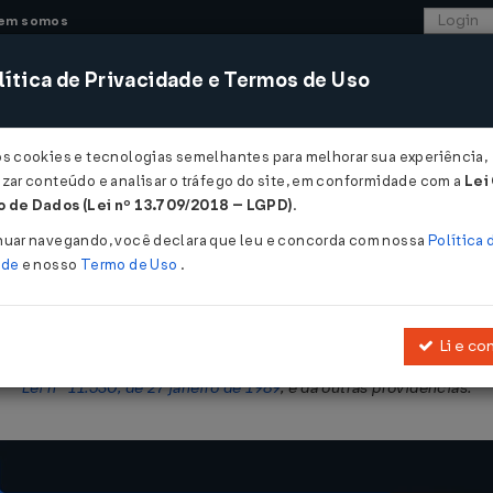
em somos
ítica de Privacidade e Termos de Uso
CONSULTORIA
SISTEMAS
COMÉRCIO EXTER
os cookies e tecnologias semelhantes para melhorar sua experiência,
zar conteúdo e analisar o tráfego do site, em conformidade com a
Lei
- Ceará
 de Dados (Lei nº 13.709/2018 – LGPD)
.
nuar navegando, você declara que leu e concorda com nossa
Política 
ade
e nosso
Termo de Uso
.
Li e co
Crédito Tributário constante de documento que formalizar o cumprime
Lei nº 11.530, de 27 janeiro de 1989
, e dá outras providências.