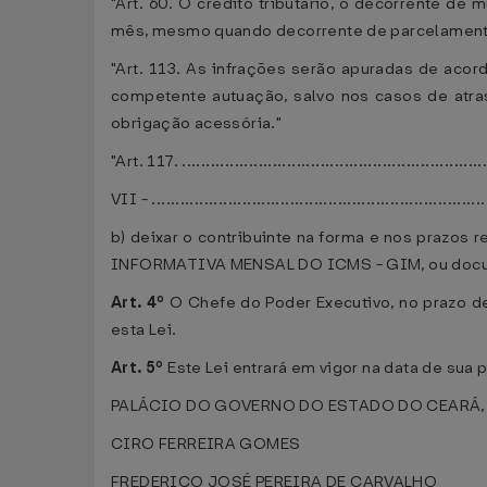
"Art. 60. O crédito tributário, o decorrente de
mês, mesmo quando decorrente de parcelament
"Art. 113. As infrações serão apuradas de aco
competente autuação, salvo nos casos de atra
obrigação acessória."
"Art. 117. ................................................................
VII - ......................................................................
b) deixar o contribuinte na forma e nos praz
INFORMATIVA MENSAL DO ICMS - GIM, ou docume
Art. 4º
O Chefe do Poder Executivo, no prazo de
esta Lei.
Art. 5º
Este Lei entrará em vigor na data de sua
PALÁCIO DO GOVERNO DO ESTADO DO CEARÁ, em 
CIRO FERREIRA GOMES
FREDERICO JOSÉ PEREIRA DE CARVALHO