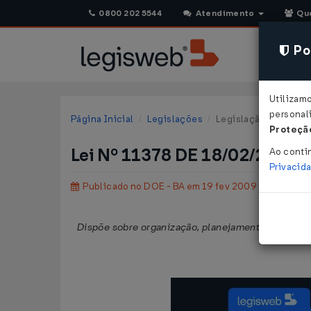
0800 202 5544
Atendimento
Qu
Pol
Utilizam
personali
Página Inicial
Legislações
Legislação Estadual 
Proteção
Lei Nº 11378 DE 18/02/2009
Ao conti
Privacid
Publicado no DOE - BA em 19 fev 2009
Dispõe sobre organização, planejamento, fiscaliza