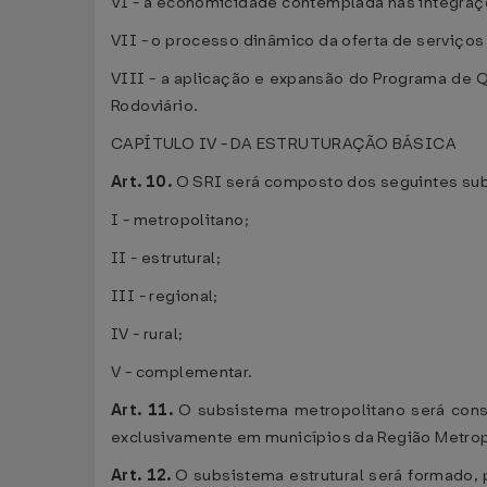
VI - a economicidade contemplada nas integraçõ
VII - o processo dinâmico da oferta de serviços
VIII - a aplicação e expansão do Programa de Q
Rodoviário.
CAPÍTULO IV - DA ESTRUTURAÇÃO BÁSICA
Art. 10.
O SRI será composto dos seguintes su
I - metropolitano;
II - estrutural;
III - regional;
IV - rural;
V - complementar.
Art. 11.
O subsistema metropolitano será const
exclusivamente em municípios da Região Metrop
Art. 12.
O subsistema estrutural será formado, 