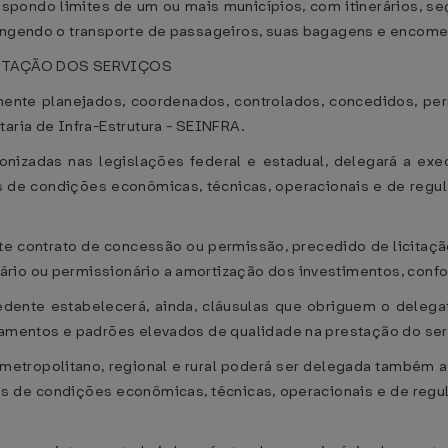
nspondo limites de um ou mais municípios, com itinerários, seç
rangendo o transporte de passageiros, suas bagagens e encome
ANTAÇÃO DOS SERVIÇOS
nte planejados, coordenados, controlados, concedidos, perm
aria de Infra-Estrutura - SEINFRA.
izadas nas legislações federal e estadual, delegará a exe
 de condições econômicas, técnicas, operacionais e de regular
e contrato de concessão ou permissão, precedido de licitação
rio ou permissionário a amortização dos investimentos, confo
cedente estabelecerá, ainda, cláusulas que obriguem o dele
ipamentos e padrões elevados de qualidade na prestação do se
etropolitano, regional e rural poderá ser delegada também a
s de condições econômicas, técnicas, operacionais e de regula