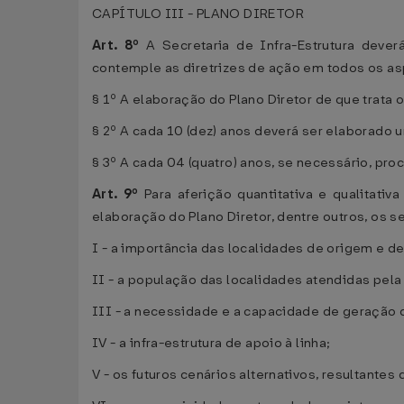
CAPÍTULO III - PLANO DIRETOR
Art. 8º
A Secretaria de Infra-Estrutura dever
contemple as diretrizes de ação em todos os asp
§ 1º A elaboração do Plano Diretor de que trata 
§ 2º A cada 10 (dez) anos deverá ser elaborado u
§ 3º A cada 04 (quatro) anos, se necessário, pro
Art. 9º
Para aferição quantitativa e qualitati
elaboração do Plano Diretor, dentre outros, os 
I - a importância das localidades de origem e de
II - a população das localidades atendidas pela
III - a necessidade e a capacidade de geração d
IV - a infra-estrutura de apoio à linha;
V - os futuros cenários alternativos, resultant