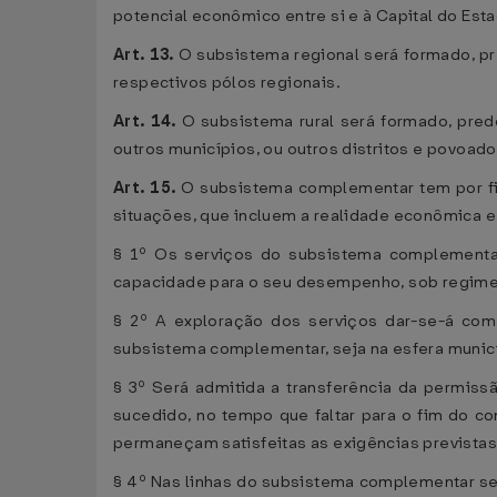
potencial econômico entre si e à Capital do Esta
Art. 13.
O subsistema regional será formado, pr
respectivos pólos regionais.
Art. 14.
O subsistema rural será formado, predo
outros municípios, ou outros distritos e povoado
Art. 15.
O subsistema complementar tem por fin
situações, que incluem a realidade econômica e 
§ 1º Os serviços do subsistema complementar
capacidade para o seu desempenho, sob regime de
§ 2º A exploração dos serviços dar-se-á com
subsistema complementar, seja na esfera munici
§ 3º Será admitida a transferência da permiss
sucedido, no tempo que faltar para o fim do co
permaneçam satisfeitas as exigências previstas 
§ 4º Nas linhas do subsistema complementar ser