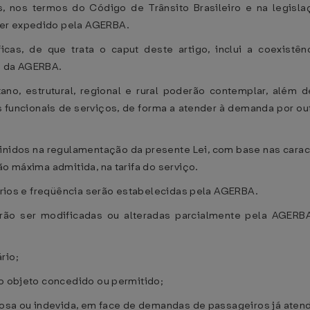
s, nos termos do Código de Trânsito Brasileiro e na legisla
ser expedido pela AGERBA.
cas, de que trata o caput deste artigo, inclui a coexis
s da AGERBA.
no, estrutural, regional e rural poderão contemplar, além 
s funcionais de serviços, de forma a atender à demanda por o
nidos na regulamentação da presente Lei, com base nas carac
ão máxima admitida, na tarifa do serviço.
rários e freqüência serão estabelecidas pela AGERBA.
ão ser modificadas ou alteradas parcialmente pela AGERBA
rio;
do objeto concedido ou permitido;
inosa ou indevida, em face de demandas de passageiros já aten