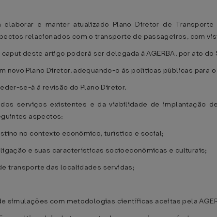
á elaborar e manter atualizado Plano Diretor de Transporte
ectos relacionados com o transporte de passageiros, com vista
o caput deste artigo poderá ser delegada à AGERBA, por ato do 
m novo Plano Diretor, adequando-o às políticas públicas para o
ceder-se-á à revisão do Plano Diretor.
va dos serviços existentes e da viabilidade de implantação 
seguintes aspectos:
stino no contexto econômico, turístico e social;
 ligação e suas características socioeconômicas e culturais;
e transporte das localidades servidas;
es de simulações com metodologias científicas aceitas pela AGE