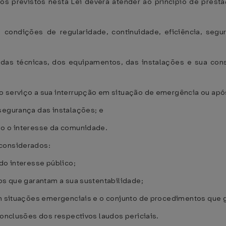
os previstos nesta Lei deverá atender ao princípio de pres
condições de regularidade, continuidade, eficiência, segur
das técnicas, dos equipamentos, das instalações e sua co
o serviço a sua interrupção em situação de emergência ou após
segurança das instalações; e
do o interesse da comunidade.
 considerados:
do interesse público;
ios que garantam a sua sustentabilidade;
 em situações emergenciais e o conjunto de procedimentos que 
conclusões dos respectivos laudos periciais.