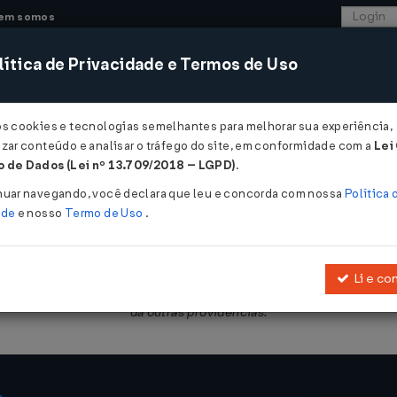
em somos
ítica de Privacidade e Termos de Uso
CONSULTORIA
SISTEMAS
COMÉRCIO EXTER
os cookies e tecnologias semelhantes para melhorar sua experiência,
zar conteúdo e analisar o tráfego do site, em conformidade com a
Lei
- Bahia
 de Dados (Lei nº 13.709/2018 – LGPD)
.
nuar navegando, você declara que leu e concorda com nossa
Política 
ade
e nosso
Termo de Uso
.
Li e co
ção e poder de polícia do Sistema de Transporte Rodoviário Intermu
dá outras providências.