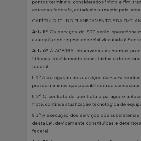
pontos terminais, considerados início e fim, tra
estradas federais, estaduais ou municipais, ab
CAPÍTULO II - DO PLANEJAMENTO E DA IMPL
Art. 5º
Os serviços do SRI serão operacionalme
autarquia sob regime especial vinculada à Secret
Art. 6º
A AGERBA, observadas as normas precon
idôneas, devidamente constituídas e detentoras
federal.
§ 1º A delegação dos serviços dar-se-á mediant
prazos mínimos que possibilitem ao concessioná
§ 2º O contrato de que trata o parágrafo ante
frota, contínua atualização tecnológica de equ
§ 3º A execução dos serviços dos subsistemas m
desta Lei, devidamente constituídas e detentora
federal.