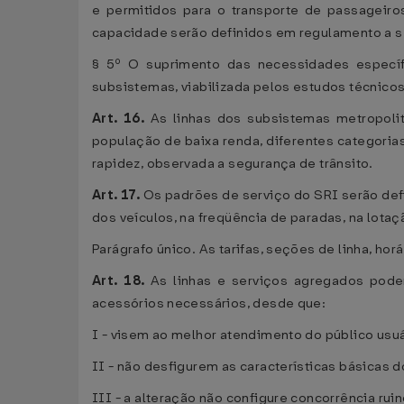
e permitidos para o transporte de passageiro
capacidade serão definidos em regulamento a 
§ 5º O suprimento das necessidades específi
subsistemas, viabilizada pelos estudos técnico
Art. 16.
As linhas dos subsistemas metropolita
população de baixa renda, diferentes categoria
rapidez, observada a segurança de trânsito.
Art. 17.
Os padrões de serviço do SRI serão defi
dos veículos, na freqüência de paradas, na lotaç
Parágrafo único. As tarifas, seções de linha, ho
Art. 18.
As linhas e serviços agregados poder
acessórios necessários, desde que:
I - visem ao melhor atendimento do público usuá
II - não desfigurem as características básicas 
III - a alteração não configure concorrência ru