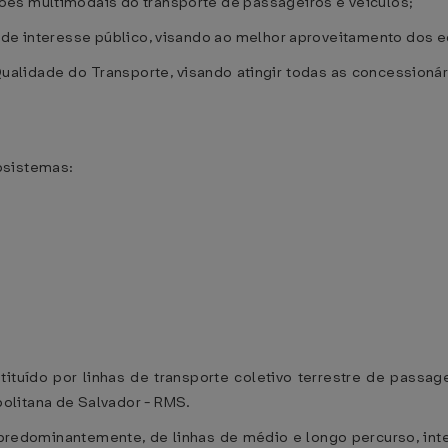
es multimodais do transporte de passageiros e veículos;
 de interesse público, visando ao melhor aproveitamento dos e
ualidade do Transporte, visando atingir todas as concessioná
bsistemas:
ituído por linhas de transporte coletivo terrestre de passa
olitana de Salvador - RMS.
predominantemente, de linhas de médio e longo percurso, int