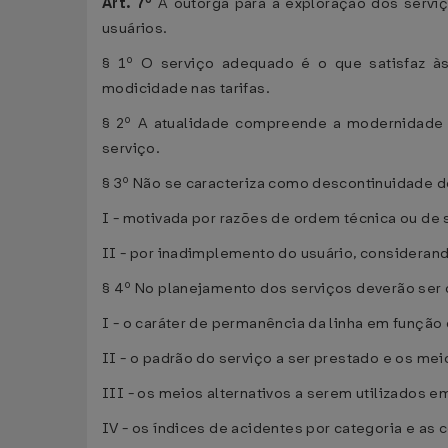
Art. 7º
A outorga para a exploração dos serviç
usuários.
§ 1º O serviço adequado é o que satisfaz às 
modicidade nas tarifas.
§ 2º A atualidade compreende a modernidade 
serviço.
§ 3º Não se caracteriza como descontinuidade d
I - motivada por razões de ordem técnica ou de 
II - por inadimplemento do usuário, consideran
§ 4º No planejamento dos serviços deverão ser
I - o caráter de permanência da linha em função 
II - o padrão do serviço a ser prestado e os me
III - os meios alternativos a serem utilizados
IV - os índices de acidentes por categoria e as 