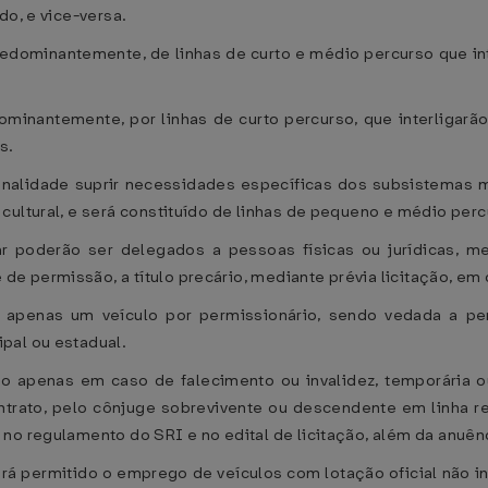
do, e vice-versa.
edominantemente, de linhas de curto e médio percurso que int
minantemente, por linhas de curto percurso, que interligarã
s.
alidade suprir necessidades específicas dos subsistemas me
cultural, e será constituído de linhas de pequeno e médio perc
 poderão ser delegados a pessoas físicas ou jurídicas, me
 permissão, a título precário, mediante prévia licitação, em c
 apenas um veículo por permissionário, sendo vedada a pe
pal ou estadual.
ão apenas em caso de falecimento ou invalidez, temporária o
ntrato, pelo cônjuge sobrevivente ou descendente em linha r
no regulamento do SRI e no edital de licitação, além da anuên
á permitido o emprego de veículos com lotação oficial não in