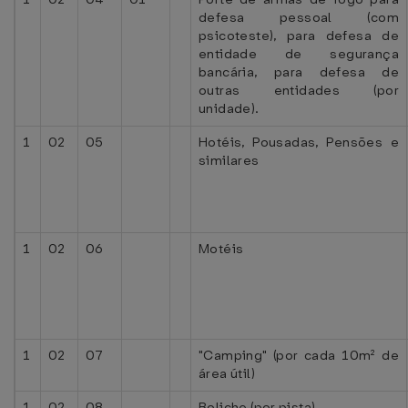
defesa pessoal (com
psicoteste), para defesa de
entidade de segurança
bancária, para defesa de
outras entidades (por
unidade).
1
02
05
Hotéis, Pousadas, Pensões e
similares
1
02
06
Motéis
1
02
07
"Camping" (por cada 10m² de
área útil)
1
02
08
Boliche (por pista)