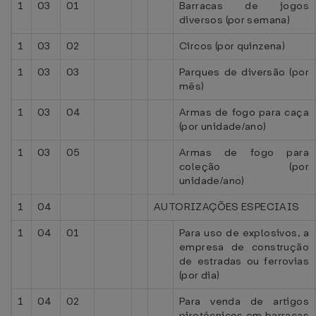
1
03
01
Barracas de jogos
diversos (por semana)
1
03
02
Circos (por quinzena)
1
03
03
Parques de diversão (por
mês)
1
03
04
Armas de fogo para caça
(por unidade/ano)
1
03
05
Armas de fogo para
coleção (por
unidade/ano)
1
04
AUTORIZAÇÕES ESPECIAIS
1
04
01
Para uso de explosivos, a
empresa de construção
de estradas ou ferrovias
(por dia)
1
04
02
Para venda de artigos
pirotécnicos em barracas