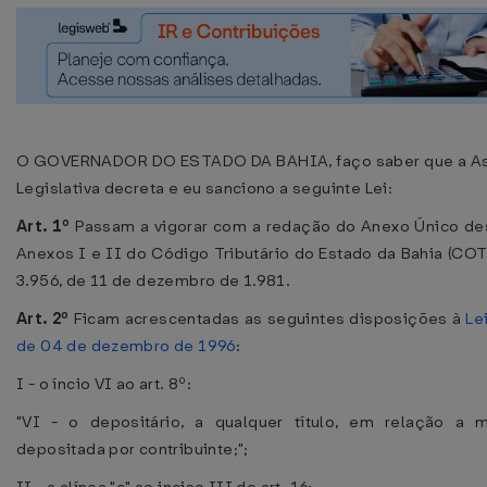
O GOVERNADOR DO ESTADO DA BAHIA, faço saber que a A
Legislativa decreta e eu sanciono a seguinte Lei:
Art. 1º
Passam a vigorar com a redação do Anexo Único des
Anexos I e II do Código Tributário do Estado da Bahia (COTE
3.956, de 11 de dezembro de 1.981.
Art. 2º
Ficam acrescentadas as seguintes disposições à
Le
de 04 de dezembro de 1996
:
I - o íncio VI ao art. 8º:
"VI - o depositário, a qualquer título, em relação a m
depositada por contribuinte;";