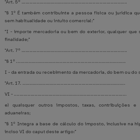
"Art. 5º .............................................................................
"§ 1º É também contribuinte a pessoa física ou jurídica 
sem habitualidade ou intuito comercial:"
"I - importe mercadoria ou bem do exterior, qualquer que 
finalidade;"
"Art. 7º .............................................................................
"§ 1º ................................................................................
I - da entrada ou recebimento da mercadoria, do bem ou do s
"Art. 17. ...........................................................................
VI - ..................................................................................
e) quaisquer outros impostos, taxas, contribuições e
aduaneiras;
"§ 1º Integra a base de cálculo do imposto, inclusive na h
inciso VI do caput deste artigo:"