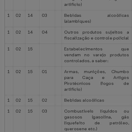
artifício)
1
02
14
03
Bebidas alcoólicas
(alambiques)
1
02
14
04
Outros produtos sujeitos a
fiscalização e controle policial
1
02
15
Estabelecimentos que
vendam no varejo produtos
controlados, a saber:
1
02
15
01
Armas, munições, Chumbo
para Caça e Artigos
Pirotécnicos (fogos de
artifício)
1
02
15
02
Bebidas alcoólicas
1
02
15
03
Combustíveis líquidos ou
gasosos (gasolina, gás
liquefeito de petróleo,
querosene etc.)