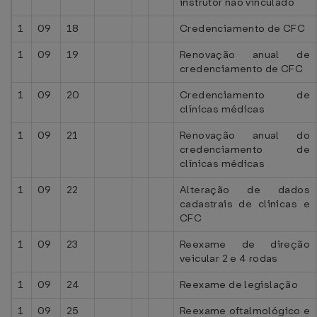
instrutor não vinculado
1
09
18
Credenciamento de CFC
1
09
19
Renovação anual de
credenciamento de CFC
1
09
20
Credenciamento de
clínicas médicas
1
09
21
Renovação anual do
credenciamento de
clínicas médicas
1
09
22
Alteração de dados
cadastrais de clinicas e
CFC
1
09
23
Reexame de direção
veicular 2 e 4 rodas
1
09
24
Reexame de legislação
1
09
25
Reexame oftalmológico e