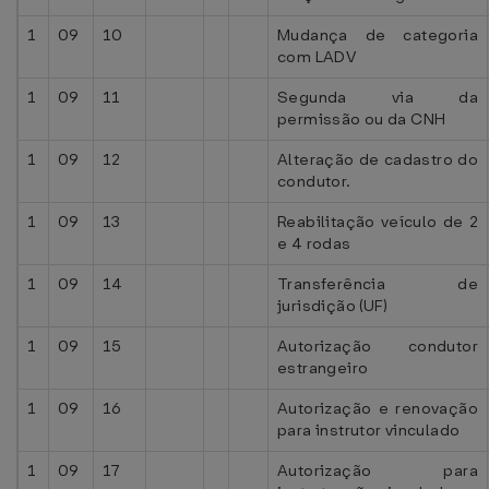
1
09
10
Mudança de categoria
com LADV
1
09
11
Segunda via da
permissão ou da CNH
1
09
12
Alteração de cadastro do
condutor.
1
09
13
Reabilitação veículo de 2
e 4 rodas
1
09
14
Transferência de
jurisdição (UF)
1
09
15
Autorização condutor
estrangeiro
1
09
16
Autorização e renovação
para instrutor vinculado
1
09
17
Autorização para