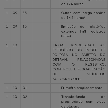
de 124 horas
1
09
35
Curso com carga horária
de 144 horas\
1
09
36
Emissão de relatórios
externos (mil registros
lidos)
1
10
TAXAS VINCULADAS AO
EXERCÍCIO DO PODER DE
POLÍCIA NO ÂMBITO DO
DETRAN, RELACIONADAS
COM O REGISTRO,
CONTROLE E FISCALIZAÇÃO
DE VEÍCULOS
AUTOMOTORES:
1
10
01
Primeiro emplacamento
1
10
02
Transferência de
propriedade sem troca
de placas.