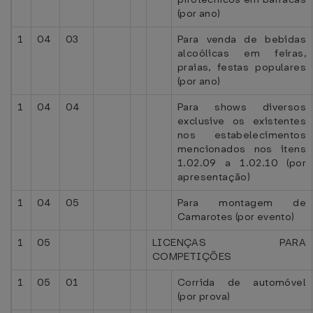
(por ano)
1
04
03
Para venda de bebidas
alcoólicas em feiras,
praias, festas populares
(por ano)
1
04
04
Para shows diversos
exclusive os existentes
nos estabelecimentos
mencionados nos itens
1.02.09 a 1.02.10 (por
apresentação)
1
04
05
Para montagem de
Camarotes (por evento)
1
05
LICENÇAS PARA
COMPETIÇÕES
1
05
01
Corrida de automóvel
(por prova)