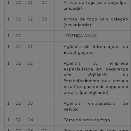
1
01
01
02
Armas de fogo para caça (por
unidade)
1
01
02
03
Armas de fogo para coleção
(por unidade)
1
02
LICENÇA ANUAL
1
02
01
Agência de informações ou
investigações
1
02
02
Agência ou empresa
especializada em segurança
e/ou vigilância ou
Estabelecimento que possua
ou utilize guarda de segurança
própria (por vigilante)
1
02
03
Agência emplacadora de
veículo
1
02
04
Porte de arma de fogo
1
02
04
01
Porte de armas de fogo para