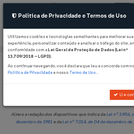
Política de Privacidade e Termos de Uso
Utilizamos cookies e tecnologias semelhantes para melhorar sua
Acessar
experiência, personalizar conteúdo e analisar o tráfego do site, e
conformidade com a
Lei Geral de Proteção de Dados (Lei nº
13.709/2018 – LGPD)
.
Página Inicial
Legislações
Legislação Estadual - Bahia
Ao continuar navegando, você declara que leu e concorda com n
Política de Privacidade
e nosso
Termo de Uso
.
Lei nº 8.542 de 27/12/2002
Publicado no DOE - BA em 29 dez 2002
Li e co
Compartilhar:
Altera a redação dos dispositivos que indica da
Lei nº 3.956, 
dezembro de 1981
e da
Lei nº 7.014, de 04 de dezembro de