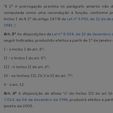
"§ 2º A prorrogação prevista no parágrafo anterior não 
computada como uma recondução à função, conforme pr
inciso I do § 2º do artigo 147-B da
Lei nº 3.956, de 11 de d
1981
.";
Art. 5º
As disposições da
Lei nº 8.534, de 13 de dezembro
seguir indicadas, produzirão efeitos a partir de 1º de janeiro
I - o inciso I do art. 4º;
II - o inciso I do art. 5º;
III - o inciso II do art. 6º;
IV - os incisos III, IV, V e VI do art. 7º;
V - o art. 12.
Art. 6º
A disposição da alínea "c" do inciso III do art 1
7.014, de 04 de dezembro de 1996
, produzirá efeitos a part
janeiro de 2003.