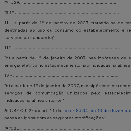
"Art. 29. ...........................................................................
"§ 1º .................................................................................
II - a partir de 1º de janeiro de 2007, tratando-se de m
destinadas ao uso ou consumo do estabelecimento e re
serviços de transporte;"
III - ..................................................................................
"b) a partir de 1º de janeiro de 2007, nas hipóteses de 
energia elétrica no estabelecimento não indicadas na alínea 
IV - ..................................................................................
"b) a partir de 1º de janeiro de 2007, nas hipóteses de rece
serviços de comunicação utilizados pelo estabeleci
indicadas na alínea anterior."
Art. 4º
O § 2º do art. 11 da
Lei nº 8.534, de 13 de dezembr
passa a vigorar com as seguintes modificações::
"Art. 11 ................................................................