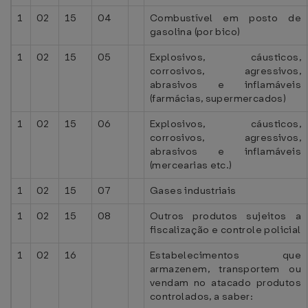
1
02
15
04
Combustível em posto de
gasolina (por bico)
1
02
15
05
Explosivos, cáusticos,
corrosivos, agressivos,
abrasivos e inflamáveis
(farmácias, supermercados)
1
02
15
06
Explosivos, cáusticos,
corrosivos, agressivos,
abrasivos e inflamáveis
(mercearias etc.)
1
02
15
07
Gases industriais
1
02
15
08
Outros produtos sujeitos a
fiscalização e controle policial
1
02
16
Estabelecimentos que
armazenem, transportem ou
vendam no atacado produtos
controlados, a saber: