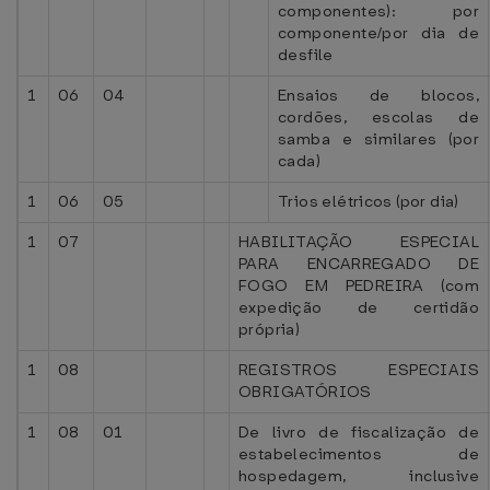
componentes): por
componente/por dia de
desfile
1
06
04
Ensaios de blocos,
cordões, escolas de
samba e similares (por
cada)
1
06
05
Trios elétricos (por dia)
1
07
HABILITAÇÃO ESPECIAL
PARA ENCARREGADO DE
FOGO EM PEDREIRA (com
expedição de certidão
própria)
1
08
REGISTROS ESPECIAIS
OBRIGATÓRIOS
1
08
01
De livro de fiscalização de
estabelecimentos de
hospedagem, inclusive