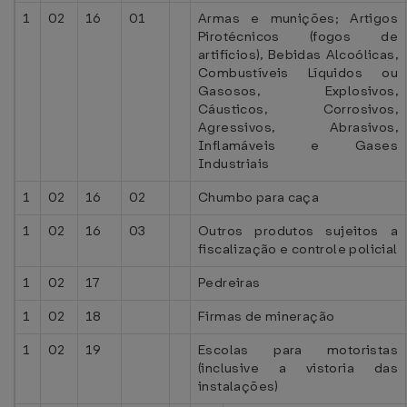
1
02
16
01
Armas e munições; Artigos
Pirotécnicos (fogos de
artifícios), Bebidas Alcoólicas,
Combustíveis Líquidos ou
Gasosos, Explosivos,
Cáusticos, Corrosivos,
Agressivos, Abrasivos,
Inflamáveis e Gases
Industriais
1
02
16
02
Chumbo para caça
1
02
16
03
Outros produtos sujeitos a
fiscalização e controle policial
1
02
17
Pedreiras
1
02
18
Firmas de mineração
1
02
19
Escolas para motoristas
(inclusive a vistoria das
instalações)