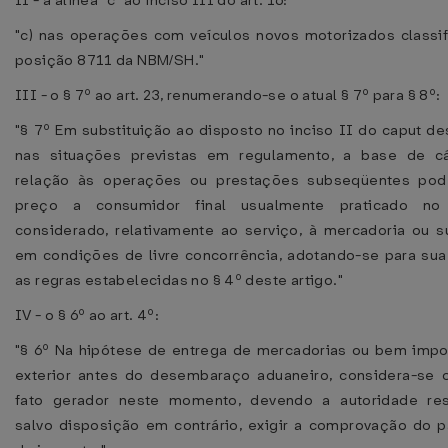
II - a alínea "c" ao inciso III do art. 16:
"c) nas operações com veículos novos motorizados classi
posição 8711 da NBM/SH."
III - o § 7º ao art. 23, renumerando-se o atual § 7º para § 8º:
"§ 7º Em substituição ao disposto no inciso II do caput des
nas situações previstas em regulamento, a base de c
relação às operações ou prestações subseqüentes pod
preço a consumidor final usualmente praticado no
considerado, relativamente ao serviço, à mercadoria ou su
em condições de livre concorrência, adotando-se para su
as regras estabelecidas no § 4º deste artigo."
IV - o § 6º ao art. 4º:
"§ 6º Na hipótese de entrega de mercadorias ou bem imp
exterior antes do desembaraço aduaneiro, considera-se 
fato gerador neste momento, devendo a autoridade res
salvo disposição em contrário, exigir a comprovação do