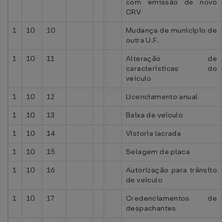
com emissão de novo
CRV
1
10
10
Mudança de município de
outra U.F.
1
10
11
Alteração de
características do
veículo
1
10
12
Licenciamento anual
1
10
13
Baixa de veículo
1
10
14
Vistoria lacrada
1
10
15
Selagem de placa
1
10
16
Autorização para trânsito
de veículo
1
10
17
Credenciamentos de
despachantes