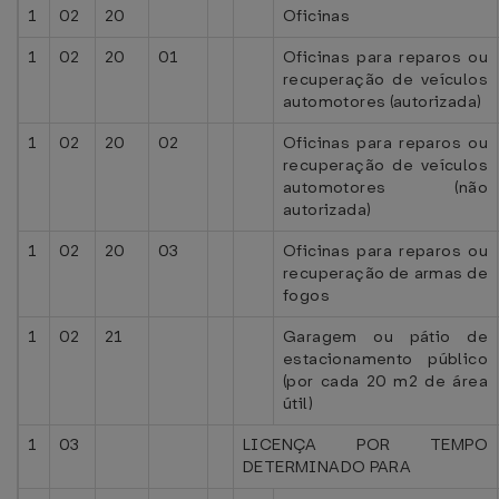
1
02
20
Oficinas
1
02
20
01
Oficinas para reparos ou
recuperação de veículos
automotores (autorizada)
1
02
20
02
Oficinas para reparos ou
recuperação de veículos
automotores (não
autorizada)
1
02
20
03
Oficinas para reparos ou
recuperação de armas de
fogos
1
02
21
Garagem ou pátio de
estacionamento público
(por cada 20 m2 de área
útil)
1
03
LICENÇA POR TEMPO
DETERMINADO PARA