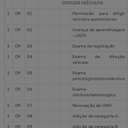
DIRIGIR VEÍCULOS
1
09
01
Permissão para dirigir
veículos automotores
1
09
02
Licença de aprendizagem
- LADV
1
09
03
Exame de legislação
1
09
04
Exame de direção
veicular
1
09
05
Exame
psicológico/psicotécnico
1
09
06
Exame
clínico/oftalmológico
1
09
07
Renovação de CNH
1
09
08
Adição de categoria A
1
09
09
Adição de categoria B