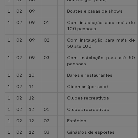
1
02
09
Boates e casas de shows
1
02
09
01
Com instalação para mais de
100 pessoas
1
02
09
02
Com instalação para mais de
50 até 100
1
02
09
03
Com instalação para até 50
pessoas
1
02
10
Bares e restaurantes
1
02
11
Cinemas (por sala)
1
02
12
Clubes recreativos
1
02
12
01
Clubes recreativos
1
02
12
02
Estádios
1
02
12
03
Ginásios de esportes