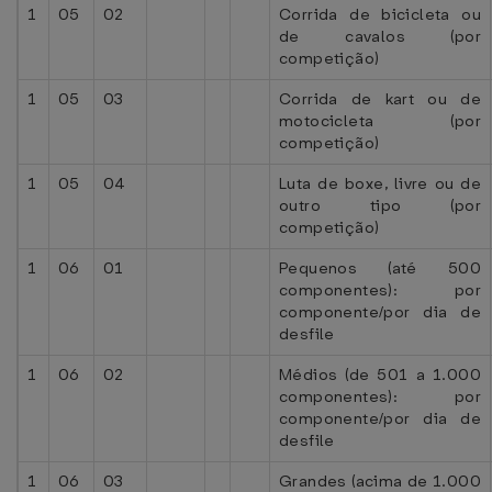
1
05
02
Corrida de bicicleta ou
de cavalos (por
competição)
1
05
03
Corrida de kart ou de
motocicleta (por
competição)
1
05
04
Luta de boxe, livre ou de
outro tipo (por
competição)
1
06
01
Pequenos (até 500
componentes): por
componente/por dia de
desfile
1
06
02
Médios (de 501 a 1.000
componentes): por
componente/por dia de
desfile
1
06
03
Grandes (acima de 1.000