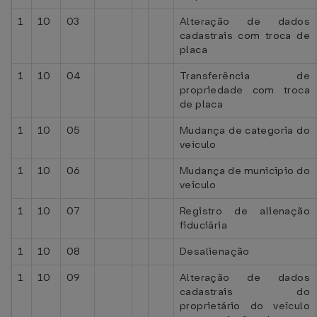
1
10
03
Alteração de dados
cadastrais com troca de
placa
1
10
04
Transferência de
propriedade com troca
de placa
1
10
05
Mudança de categoria do
veículo
1
10
06
Mudança de município do
veículo
1
10
07
Registro de alienação
fiduciária
1
10
08
Desalienação
1
10
09
Alteração de dados
cadastrais do
proprietário do veículo