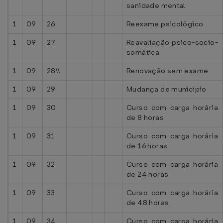
sanidade mental
1
09
26
Reexame psicológico
1
09
27
Reavaliação psico-socio-
somática
1
09
28\\
Renovação sem exame
1
09
29
Mudança de município
1
09
30
Curso com carga horária
de 8 horas
1
09
31
Curso com carga horária
de 16 horas
1
09
32
Curso com carga horária
de 24 horas
1
09
33
Curso com carga horária
de 48 horas
1
09
34
Curso com carga horária