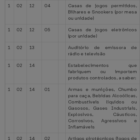
1
02
12
04
Casas de jogos permitidos,
Bilhares e Snookers (por mesa
ou unidade)
1
02
12
05
Casas de jogos eletrônicos
(por unidade)
1
02
13
Auditório de emissora de
rádio e televisão
1
02
14
Estabelecimentos que
fabriquem ou importem
produtos controlados, a saber:
1
02
14
01
Armas e munições, Chumbo
para caça, Bebidas Alcoólicas,
Combustíveis líquidos ou
Gasosos, Gases Industriais,
Explosivos, Cáusticos,
Corrosivos, Agressivos e
Inflamáveis
1
02
14
02
Artigos pirotécnicos (fogos de