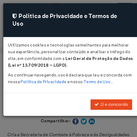
Política de Privacidade e Termos de
Uso
Acessar
Utilizamos cookies e tecnologias semelhantes para melhorar
sua experiência, personalizar conteúdo e analisar o tráfego do
site, em conformidade com a
Lei Geral de Proteção de Dados
Página Inicial
Legislações
Legislação Estadual - Bahia
(Lei nº 13.709/2018 – LGPD)
.
Ao continuar navegando, você declara que leu e concorda com
Voltar
nossa
Política de Privacidade
e nosso
Termo de Uso
.
Lei Nº 7988 DE 21/12/2001
Li e concordo
Publicado no DOE - BA em 23 dez 2001
Compartilhar:
Cria a Secretaria de Combate à Pobreza e às Desigualdades