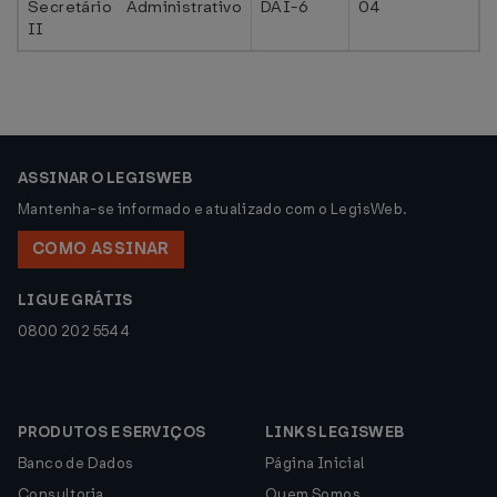
Secretário Administrativo
DAI-6
04
II
ASSINAR O LEGISWEB
Mantenha-se informado e atualizado com o LegisWeb.
COMO ASSINAR
LIGUE GRÁTIS
0800 202 5544
PRODUTOS E SERVIÇOS
LINKS LEGISWEB
Banco de Dados
Página Inicial
Consultoria
Quem Somos