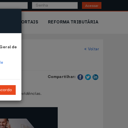
Acessar
IOR
PORTAIS
REFORMA TRIBUTÁRIA
 Geral de
Voltar
de
Compartilhar:
ncordo
á outras providências.