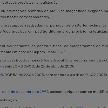
ipóteses previstas na legislação;
s ou prestações omitidas de arquivos magnéticos exigidos na 
tos fiscais correspondentes;
ou prestações realizadas no período, pelo não forneciment
feridos arquivos em padrão diferente do previsto na legisla
 por equipamento de controle fiscal os equipamentos do tipo
pamento Emissor de Cupom Fiscal (ECF).
to passivo, dos honorários advocatícios decorrentes da cobr
onvênio ICMS 36/00, de 26 de abril de 2000.
05
, DOE BA de 22.06.2005, com efeitos a partir de 01.09.2005)
4, de 4 de dezembro de 1996
, passam a vigorar com as modific
publicação.