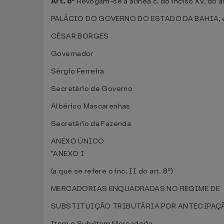
Art. 6º
Revogam-se a alínea c, do inciso XV, do ar
PALÁCIO DO GOVERNO DO ESTADO DA BAHIA, em
CÉSAR BORGES
Governador
Sérgio Ferreira
Secretário de Governo
Albérico Mascarenhas
Secretário da Fazenda
ANEXO ÚNICO
"ANEXO I
(a que se refere o inc. II do art. 8º)
MERCADORIAS ENQUADRADAS NO REGIME DE
SUBSTITUIÇÃO TRIBUTÁRIA POR ANTECIPAÇ
Item e Sub-item Mercadoria