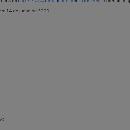
t. 42, da
Lei nº 7.014, de 4 de dezembro de 1996
, e demais di
 14 de junho de 2000.
ÃO