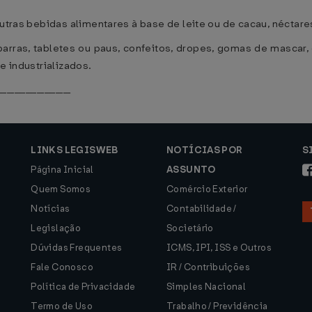
outras bebidas alimentares à base de leite ou de cacau, néctare
arras, tabletes ou paus, confeitos, dropes, gomas de mascar,
e industrializados.
___________________
LINKS LEGISWEB
NOTÍCIAS POR
S
Página Inicial
ASSUNTO
Quem Somos
Comércio Exterior
Notícias
Contabilidade /
Legislação
Societário
Dúvidas Frequentes
ICMS, IPI, ISS e Outros
Fale Conosco
IR / Contribuições
Política de Privacidade
Simples Nacional
Termo de Uso
Trabalho / Previdência