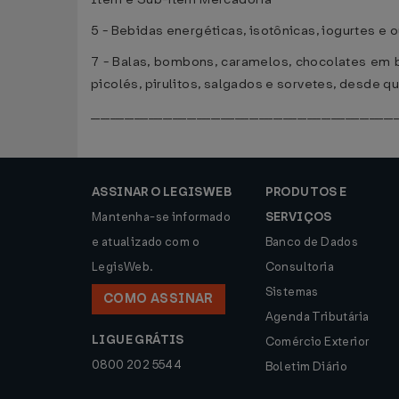
5 - Bebidas energéticas, isotônicas, iogurtes e 
7 - Balas, bombons, caramelos, chocolates em b
picolés, pirulitos, salgados e sorvetes, desde qu
________________________________________________________________
ASSINAR O LEGISWEB
PRODUTOS E
Mantenha-se informado
SERVIÇOS
e atualizado com o
Banco de Dados
LegisWeb.
Consultoria
Sistemas
COMO ASSINAR
Agenda Tributária
LIGUE GRÁTIS
Comércio Exterior
0800 202 5544
Boletim Diário