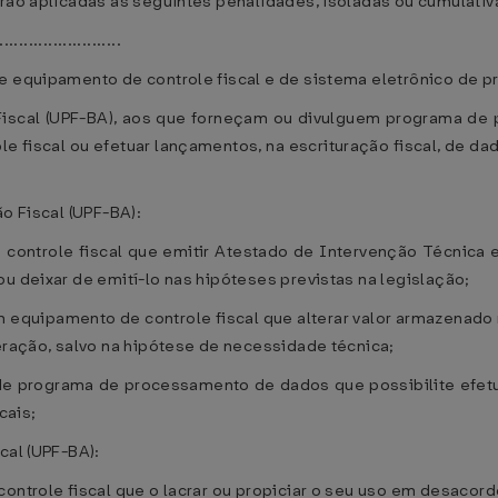
erão aplicadas as seguintes penalidades, isoladas ou cumulativ
........................
de equipamento de controle fiscal e de sistema eletrônico de
 Fiscal (UPF-BA), aos que forneçam ou divulguem programa de
 fiscal ou efetuar lançamentos, na escrituração fiscal, de 
ão Fiscal (UPF-BA):
 controle fiscal que emitir Atestado de Intervenção Técnica
u deixar de emití-lo nas hipóteses previstas na legislação;
 em equipamento de controle fiscal que alterar valor armazena
teração, salvo na hipótese de necessidade técnica;
o de programa de processamento de dados que possibilite efet
cais;
cal (UPF-BA):
controle fiscal que o lacrar ou propiciar o seu uso em desacor