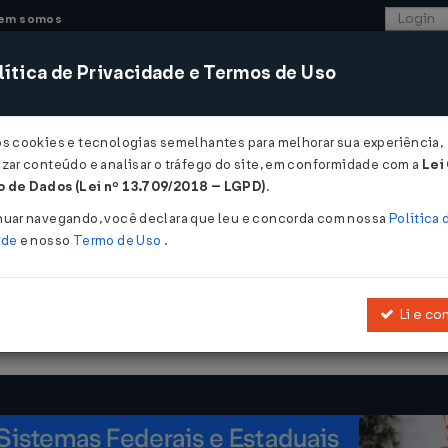
em somos
ítica de Privacidade e Termos de Uso
CONSULTORIA
SISTEMAS
COMÉRCIO EXTER
os cookies e tecnologias semelhantes para melhorar sua experiência,
zar conteúdo e analisar o tráfego do site, em conformidade com a
Lei
- Bahia
 de Dados (Lei nº 13.709/2018 – LGPD)
.
nuar navegando, você declara que leu e concorda com nossa
Política 
ade
e nosso
Termo de Uso
.
Li e co
a
Lei nº 7.014, de 4 de dezembro de 1996
, que disciplina o ICMS, e d