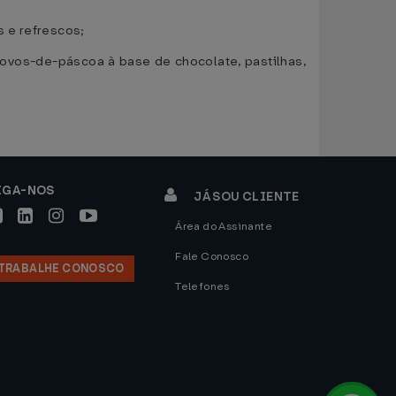
s e refrescos;
 ovos-de-páscoa à base de chocolate, pastilhas,
IGA-NOS
JÁ SOU CLIENTE
Área do Assinante
Fale Conosco
TRABALHE CONOSCO
Telefones