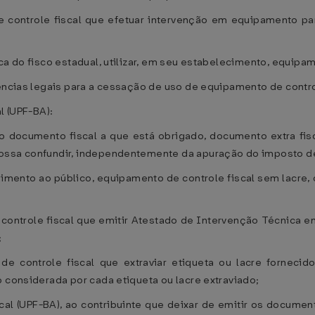
e controle fiscal que efetuar intervenção em equipamento pa
ca do fisco estadual, utilizar, em seu estabelecimento, equipam
gências legais para a cessação de uso de equipamento de contro
l (UPF-BA):
o ao documento fiscal a que está obrigado, documento extra f
possa confundir, independentemente da apuração do imposto d
ndimento ao público, equipamento de controle fiscal sem lacre,
 controle fiscal que emitir Atestado de Intervenção Técnica 
;
de controle fiscal que extraviar etiqueta ou lacre fornecid
o considerada por cada etiqueta ou lacre extraviado;
scal (UPF-BA), ao contribuinte que deixar de emitir os documen