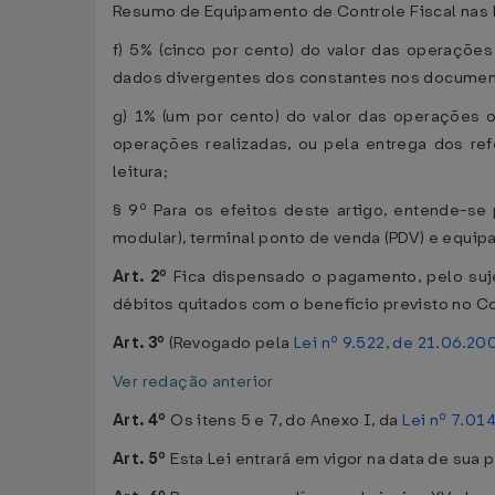
Resumo de Equipamento de Controle Fiscal nas h
f) 5% (cinco por cento) do valor das operaçõe
dados divergentes dos constantes nos documen
g) 1% (um por cento) do valor das operações 
operações realizadas, ou pela entrega dos re
leitura;
§ 9º Para os efeitos deste artigo, entende-se
modular), terminal ponto de venda (PDV) e equi
Art. 2º
Fica dispensado o pagamento, pelo sujei
débitos quitados com o benefício previsto no C
Art. 3º
(Revogado pela
Lei nº 9.522, de 21.06.20
Ver redação anterior
Art. 4º
Os itens 5 e 7, do Anexo I, da
Lei nº 7.01
Art. 5º
Esta Lei entrará em vigor na data de sua 