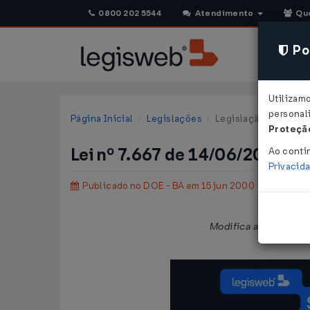
0800 202 5544
Atendimento
Qu
Pol
Utilizam
personali
Página Inicial
Legislações
Legislação Estadual 
Proteção
Lei nº 7.667 de 14/06/2000
Ao conti
Privacid
Publicado no DOE - BA em 15 jun 2000
Modifica a redação d