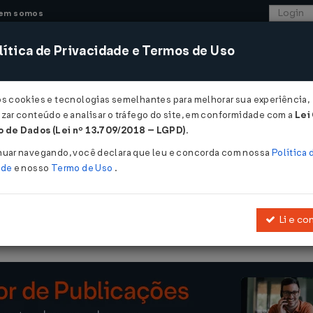
em somos
ítica de Privacidade e Termos de Uso
CONSULTORIA
SISTEMAS
COMÉRCIO EXTER
os cookies e tecnologias semelhantes para melhorar sua experiência,
zar conteúdo e analisar o tráfego do site, em conformidade com a
Lei
- Bahia
 de Dados (Lei nº 13.709/2018 – LGPD)
.
997
nuar navegando, você declara que leu e concorda com nossa
Política 
ade
e nosso
Termo de Uso
.
Li e co
Altera o art. 2º, do
Decreto nº 6.263, de 07.03.97
.