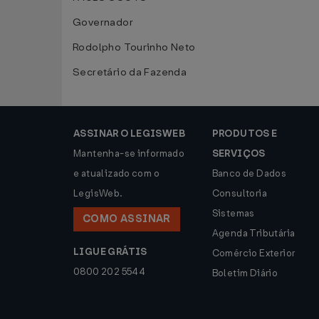
Governador
Rodolpho Tourinho Neto
Secretário da Fazenda
ASSINAR O LEGISWEB
PRODUTOS E
Mantenha-se informado
SERVIÇOS
e atualizado com o
Banco de Dados
LegisWeb.
Consultoria
Sistemas
COMO ASSINAR
Agenda Tributária
LIGUE GRÁTIS
Comércio Exterior
0800 202 5544
Boletim Diário