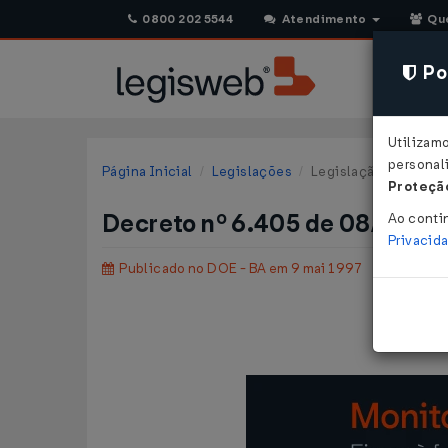
0800 202 5544
Atendimento
Qu
Pol
Utilizam
personali
Página Inicial
Legislações
Legislação Estadual 
Proteção
Decreto nº 6.405 de 08/05/1
Ao conti
Privacid
Publicado no DOE - BA em 9 mai 1997