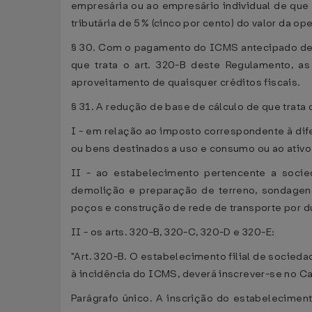
empresária ou ao empresário individual de que 
tributária de 5% (cinco por cento) do valor da op
§ 30. Com o pagamento do ICMS antecipado de q
que trata o art. 320-B deste Regulamento, as
aproveitamento de quaisquer créditos fiscais.
§ 31. A redução de base de cálculo de que trata o
I - em relação ao imposto correspondente à dife
ou bens destinados a uso e consumo ou ao ativo
II - ao estabelecimento pertencente a socie
demolição e preparação de terreno, sondagens
poços e construção de rede de transporte por d
II - os arts. 320-B, 320-C, 320-D e 320-E:
"Art. 320-B. O estabelecimento filial de socied
à incidência do ICMS, deverá inscrever-se no C
Parágrafo único. A inscrição do estabelecimen