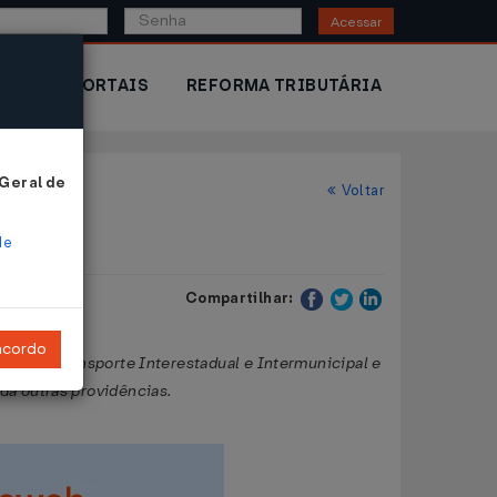
Acessar
IOR
PORTAIS
REFORMA TRIBUTÁRIA
 Geral de
Voltar
de
Compartilhar:
ncordo
ços de Transporte Interestadual e Intermunicipal e
e dá outras providências.