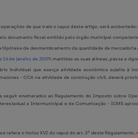
 operações de que trata o caput deste artigo, será acobertado:
 pelo documento fiscal emitido pelo órgão municipal competent
 na hipótese de desmembramento da quantidade da mercadoria a
e 16 de janeiro de 2009
, mantidas as suas alíneas, passa a vig
rio individual que exerça atividade econômica sujeita à i
zonas - CCA na atividade de construção civil, deverá provide
 a seguir enumerados ao Regulamento do Imposto sobre Oper
nterestadual a Intermunicipal e de Comunicação - ICMS apro
 se refere o inciso XVI do caput do art. 3º deste Regulamento