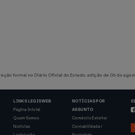
rreção formal no Diário Oficial do Estado, edição de 06 do agos
LINKS LEGISWEB
NOTÍCIAS POR
S
Página Inicial
ASSUNTO
Quem Somos
Comércio Exterior
Notícias
Contabilidade /
Legislação
Societário