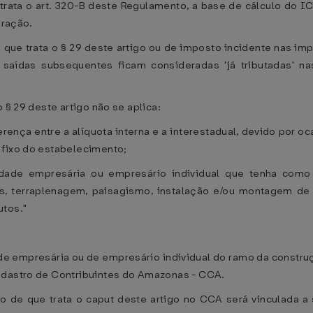
trata o art. 320-B deste Regulamento, a base de cálculo do IC
eração.
ue trata o § 29 deste artigo ou de imposto incidente nas im
 saídas subsequentes ficam consideradas 'já tributadas' 
 § 29 deste artigo não se aplica:
rença entre a alíquota interna e a interestadual, devido por o
 fixo do estabelecimento;
dade empresária ou empresário individual que tenha como
, terraplenagem, paisagismo, instalação e/ou montagem de
utos."
ade empresária ou de empresário individual do ramo da construç
adastro de Contribuintes do Amazonas - CCA.
to de que trata o caput deste artigo no CCA será vinculada a