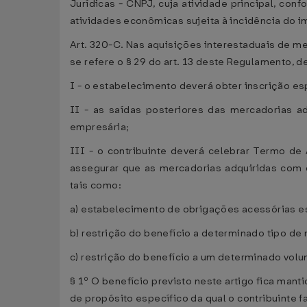
Jurídicas - CNPJ, cuja atividade principal, co
atividades econômicas sujeita à incidência do i
Art. 320-C. Nas aquisições interestaduais de me
se refere o § 29 do art. 13 deste Regulamento, 
I - o estabelecimento deverá obter inscrição e
II - as saídas posteriores das mercadorias 
empresária;
III - o contribuinte deverá celebrar Termo d
assegurar que as mercadorias adquiridas com 
tais como:
a) estabelecimento de obrigações acessórias e
b) restrição do benefício a determinado tipo de
c) restrição do benefício a um determinado vo
§ 1º O benefício previsto neste artigo fica man
de propósito específico da qual o contribuinte f