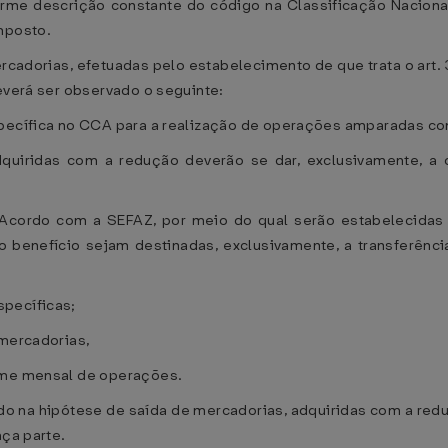
nforme descrição constante do código na Classificação Nacio
mposto.
rcadorias, efetuadas pelo estabelecimento de que trata o art.
deverá ser observado o seguinte:
specífica no CCA para a realização de operações amparadas com
adquiridas com a redução deverão se dar, exclusivamente, 
e Acordo com a SEFAZ, por meio do qual serão estabelecidas 
o benefício sejam destinadas, exclusivamente, a transferên
specíficas;
 mercadorias,
lume mensal de operações.
tido na hipótese de saída de mercadorias, adquiridas com a re
aça parte.