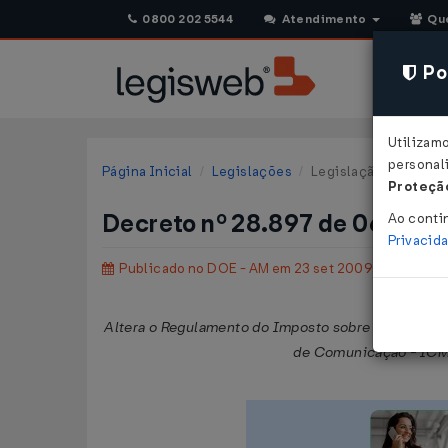
0800 202 5544
Atendimento
Qu
Pol
Utilizam
personali
Página Inicial
Legislações
Legislação Estadual
Proteção
Decreto nº 28.897 de 06/08/
Ao conti
Privacid
Publicado no DOE - AM em 23 set 2009
Altera o Regulamento do Imposto sobre Operações R
de Comunicação - ICM