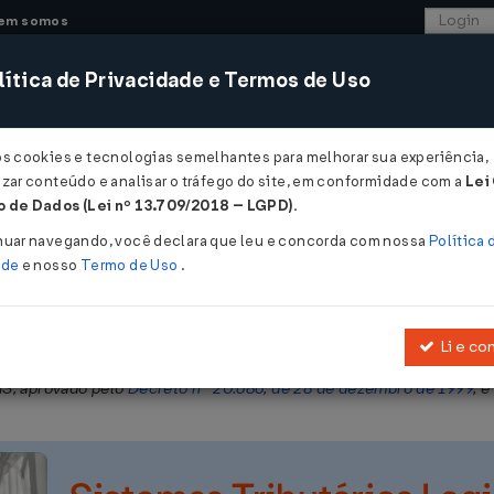
em somos
ítica de Privacidade e Termos de Uso
CONSULTORIA
SISTEMAS
COMÉRCIO EXTER
os cookies e tecnologias semelhantes para melhorar sua experiência,
zar conteúdo e analisar o tráfego do site, em conformidade com a
Lei
 - Amazonas
 de Dados (Lei nº 13.709/2018 – LGPD)
.
2009
nuar navegando, você declara que leu e concorda com nossa
Política 
ade
e nosso
Termo de Uso
.
Li e co
elativas à Circulação de Mercadorias e sobre Prestações de Servi
S, aprovado pelo
Decreto nº 20.686, de 28 de dezembro de 1999
, 