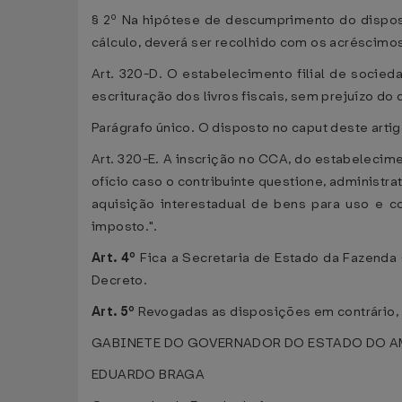
§ 2º Na hipótese de descumprimento do dispost
cálculo, deverá ser recolhido com os acréscimos
Art. 320-D. O estabelecimento filial de socied
escrituração dos livros fiscais, sem prejuízo do
Parágrafo único. O disposto no caput deste arti
Art. 320-E. A inscrição no CCA, do estabelecime
ofício caso o contribuinte questione, administr
aquisição interestadual de bens para uso e c
imposto.".
Art. 4º
Fica a Secretaria de Estado da Fazenda
Decreto.
Art. 5º
Revogadas as disposições em contrário, e
GABINETE DO GOVERNADOR DO ESTADO DO AMAZ
EDUARDO BRAGA