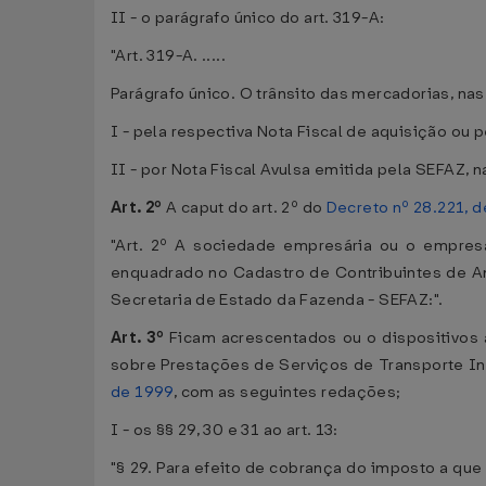
II - o parágrafo único do art. 319-A:
"Art. 319-A. .....
Parágrafo único. O trânsito das mercadorias, nas
I - pela respectiva Nota Fiscal de aquisição ou
II - por Nota Fiscal Avulsa emitida pela SEFAZ,
Art. 2º
A caput do art. 2º do
Decreto nº 28.221, d
"Art. 2º A sociedade empresária ou o empresá
enquadrado no Cadastro de Contribuintes de Ama
Secretaria de Estado da Fazenda - SEFAZ:".
Art. 3º
Ficam acrescentados ou o dispositivos
sobre Prestações de Serviços de Transporte I
de 1999
, com as seguintes redações;
I - os §§ 29, 30 e 31 ao art. 13:
"§ 29. Para efeito de cobrança do imposto a que