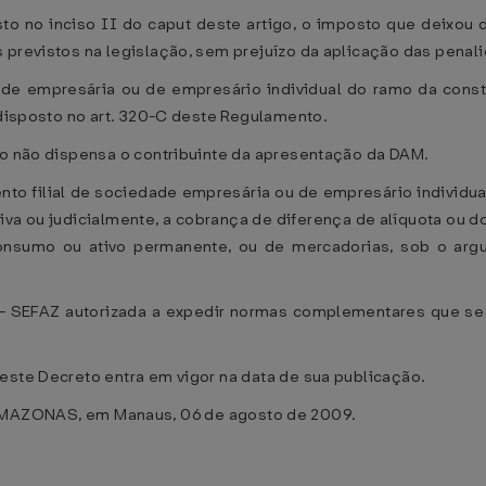
o no inciso II do caput deste artigo, o imposto que deixou 
 previstos na legislação, sem prejuízo da aplicação das penal
ade empresária ou de empresário individual do ramo da constr
 disposto no art. 320-C deste Regulamento.
go não dispensa o contribuinte da apresentação da DAM.
nto filial de sociedade empresária ou de empresário individua
ativa ou judicialmente, a cobrança de diferença de alíquota ou
onsumo ou ativo permanente, ou de mercadorias, sob o arg
 - SEFAZ autorizada a expedir normas complementares que se
ste Decreto entra em vigor na data de sua publicação.
ONAS, em Manaus, 06 de agosto de 2009.